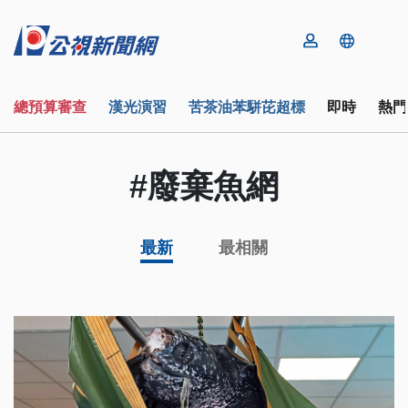
總預算審查
漢光演習
苦茶油苯駢芘超標
即時
熱門
#廢棄魚網
最新
最相關