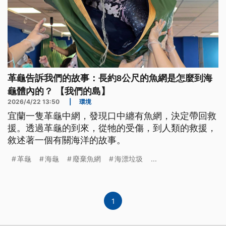
革龜告訴我們的故事：長約8公尺的魚網是怎麼到海
龜體內的？ 【我們的島】
2026/4/22 13:50
|
環境
宜蘭一隻革龜中網，發現口中纏有魚網，決定帶回救
援。透過革龜的到來，從牠的受傷，到人類的救援，
敘述著一個有關海洋的故事。
革龜
海龜
廢棄魚網
海漂垃圾
...
1