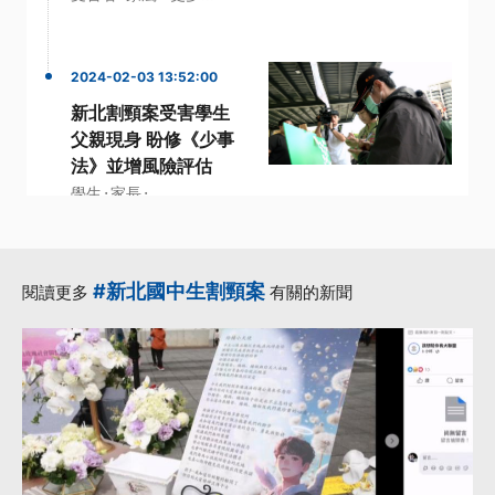
2024-02-03 13:52:00
新北割頸案受害學生
父親現身 盼修《少事
法》並增風險評估
·
·
學生
家長
·
少年事件處理法
高風險
·
·
孩子
更多...
#新北國中生割頸案
閱讀更多
有關的新聞