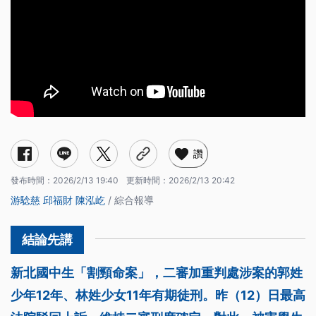
讚
發布時間：
2026/2/13 19:40
更新時間：
2026/2/13 20:42
游騐慈
邱福財
陳泓屹
/ 綜合報導
新北國中生「割頸命案」，二審加重判處涉案的郭姓
少年12年、林姓少女11年有期徒刑。昨（12）日最高