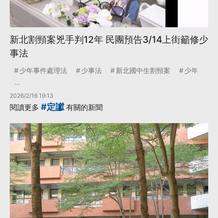
新北割頸案兇手判12年 民團預告3/14上街籲修少
事法
少年事件處理法
少事法
新北國中生割頸案
少年
...
2026/2/16 19:13
#定讞
閱讀更多
有關的新聞