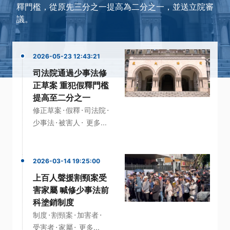
釋門檻，從原先三分之一提高為二分之一，並送立院審
議。
2026-05-23 12:43:21
司法院通過少事法修
正草案 重犯假釋門檻
提高至二分之一
·
·
·
修正草案
假釋
司法院
·
·
少事法
被害人
更多...
2026-03-14 19:25:00
上百人聲援割頸案受
害家屬 喊修少事法前
科塗銷制度
·
·
·
制度
割頸案
加害者
·
·
受害者
家屬
更多...