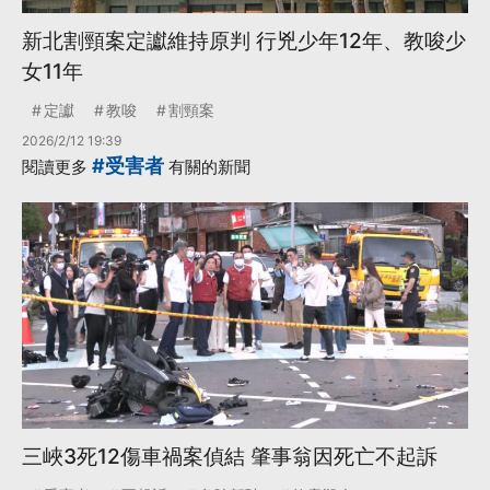
新北割頸案定讞維持原判 行兇少年12年、教唆少
女11年
定讞
教唆
割頸案
2026/2/12 19:39
#受害者
閱讀更多
有關的新聞
三峽3死12傷車禍案偵結 肇事翁因死亡不起訴