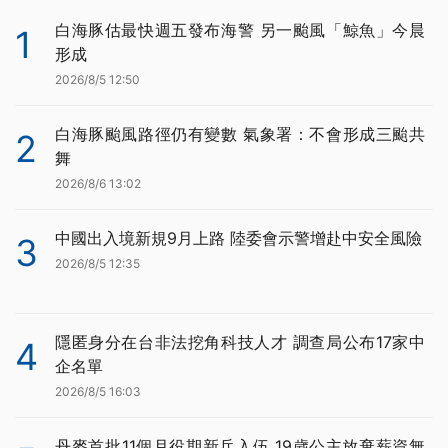
白海豚估最快週五發布海警 另一颱風「鯨魚」今晨
1
形成
2026/8/5 12:50
白海豚颱風路徑仍有變數 氣象署：不會形成三颱共
2
舞
2026/8/6 13:02
中國出入境新規9月上路 陸委會示警增赴中安全風險
3
2026/8/5 12:35
隱匿身分在台非法挖角科技人才 調查局公布17家中
4
企名單
2026/8/5 16:03
丹麥首批11個月役期新兵入伍 19歲公主放棄薪資無