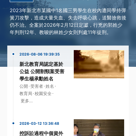
2023年新北市某國中1名國三男學生在校內遭同學持彈
簧刀攻擊，造成大量失血、失去呼吸心跳，送醫搶救後
仍不治。全案於2026年2月12日定讞，行兇的郭姓少
年判刑12年、教唆的林姓少女則判處11年徒刑。
2026-08-06 19:39:35
新北教育局認定基於
公益 公開割頸案受害
學生楊承勳姓名
·
·
·
公開
受害者
姓名
·
·
教育局
校園安全
更多...
2026-03-12 13:36:48
控訴訟過程中個資外