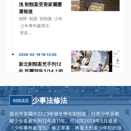
洩 割頸案受害家屬憂
遭報復
·
·
·
假釋
制度
割頸案
少年
·
·
少年事件處理法
更多...
2026-02-16 19:13:00
新北割頸案兇手判12
年 民團預告3/14上街
籲修少事法
·
·
少事法
少年
·
少年事件處理法
少事法修法
·
新北國中生割頸案
預告
相關議題
·
更多...
新北市某國中2023年發生學生割頸案，行兇少年及教
唆少女各被判刑12年及11年。司法院2026年5月通過
《少年事件處理法》修正草案，將重大刑案少年犯的假