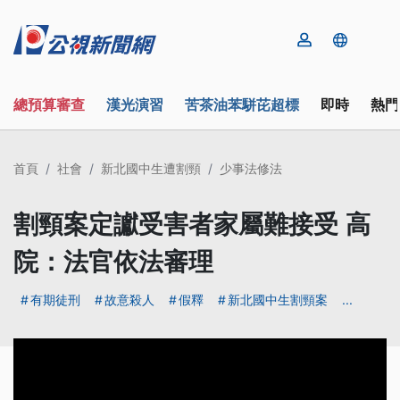
總預算審查
漢光演習
苦茶油苯駢芘超標
即時
熱門
首頁
社會
新北國中生遭割頸
少事法修法
割頸案定讞受害者家屬難接受 高
院：法官依法審理
有期徒刑
故意殺人
假釋
新北國中生割頸案
...