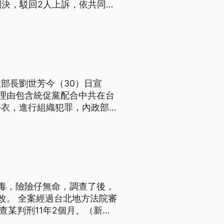
判決，駁回2人上訴，依共同犯
。而宋姓男大生母親表示無奈接
教化目的。
部長劉世芳今（30）日宣
理由包含統促黨配合中共在台
外衣，進行組織犯罪，內政部也
促黨總裁張安樂出面駁斥，要
中毒，險險仔無命，調查了後，
改。 全案經過台北地方法院審
的查某判刑11年2個月。（新聞