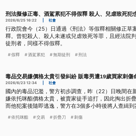
刑法擬修正毒、酒駕累犯不得假釋 殺人、兒虐致死犯
2026/6/25 16:22
|
社會
行政院會今（25）日通過《刑法》等假釋相關修正草
釋。曾犯殺人、殺人未遂或兒虐致死等罪，且經法院判
徒刑者，同樣不得假釋。
假釋
酒駕累犯
無期徒刑
刑法
毒品交易嫌價格太貴引發糾紛 販毒男遭19歲買家刺傷
2026/6/23 12:34
|
社會
國內的毒品氾濫，警方初步調查，昨（22）日晚間在新
嫌依托咪酯價格太貴，被賣家徒手追打，因此掏出折
而他犯案後隨即逃逸，警方在3個多小時後將人查緝到
嫌移送檢方偵辦。
依托咪酯
交易
折疊刀
刺傷