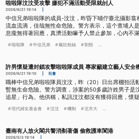
啦啦隊汶汶受攻擊 嫌犯不滿活動受限就刣人
2026/6/21 19:14
|
中信兄弟啦啦隊的成員-汶汶，昨昏下晡佇臺北攝影翕
流血流滴，佳哉無性命危險。警方表示，這个查埔人
息攏無得著回應，真濟活動嘛予人禁止參加，心內不
未遂等罪嫌共伊聲押。(這條新聞標題、內容是台文)
啦啦隊
中信兄弟
瘋狂粉絲
割頸
...
許男懷疑遭封鎖攻擊啦啦隊成員 專家籲建立藝人安全
2026/6/21 19:10
|
社會
職棒中信兄弟啦啦隊員汶汶，昨（20）日出席棚拍活
暫無生命危險。警方調查，涉案的50多歲許姓男子是
追星」行為。他供稱，私訊汶汶都沒有獲得回應，懷
禁止參加，才會行兇，其涉犯殺人未遂等罪嫌，稍早
現代婦女基金會
汶汶
機制
北市大
...
臺南有人放火閣共警消刜著傷 偷救護車閬港
2026/5/3 19:14
|