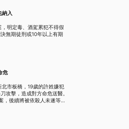
也納入
案，明定毒、酒駕累犯不得假
決無期徒刑或10年以上有期
命危
北市板橋，19歲的許姓嫌犯
疊刀攻擊，造成對方命危送醫。
案，後續將被依殺人未遂等罪