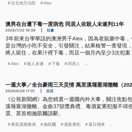
台北地方法院
Alex
澳男在台遭下毒一度病危 同居人依殺人未遂判11年
2026/7/22 19:39
|
社會
3年前來台學華語的澳洲男子Alex，因為老鼠藥中毒
是台灣的小吃不安全，引發關注，結果檢警一查發現，是
將人留住，在果汁裡下毒，而且一個月內至少3次犯案
化。全案歷經台北地院審理後，今（22）日依殺人未遂
Alex
殺人未遂
下毒
同居人
...
徒刑，全案仍可上訴。
一週大事／全台豪雨三天災情 萬里溪堰塞湖撤離（2026.6.
2026/6/28 17:01
|
生活
《公視新聞網》為您精選一週國內外大事，關注焦點
溪堰塞湖撤離、金曲37頒獎典禮、毒酒駕累犯擬不得
震、英首相施凱爾請辭。
萬里溪堰塞湖
施凱爾
酒駕累犯
落日飛車
...