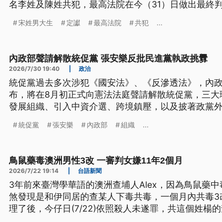
名李姓及陳姓共犯，最高法院在今（31）日做出最終
傷害致重傷害罪，各判處3年10個月徒刑，全案定讞
宋姓男大生
定讞
最高法院
共犯
...
受，但也擔心如果之後有假釋機會，這樣的刑度難有
內政部聲請解散統促黨 張安樂反批民進黨執政挑釁
2026/7/30 19:40
|
政治
統促黨過去多次涉犯《國安法》、《反滲透法》，內政
布，將在8月初正式向憲法法庭聲請解散統促黨，三大
發展組織、引入中資介選、跨境鎮壓，以及披著政黨
查出，統促黨滲透全台15個宮廟，呼應中共統戰。統
統促黨
張安樂
內政部
組織
...
求用同樣標準檢驗執政黨。
鳥鼠藥毒澳洲男性3改 一審判女嫌11年2個月
2026/7/22 19:14
|
台語新聞
3年前來臺灣學華語的澳洲查埔人Alex，因為鳥鼠藥
煞發現是和伊同居的查某人下毒共毒，一個月內共毒3
理了後，今仔日(7/22)依照殺人未遂罪，共這個姓楊
標題、導言為台語文）