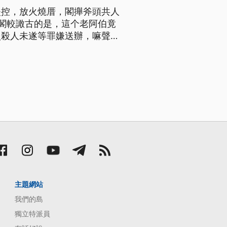
失控，放火燒厝，閣攑斧頭共人
閣較譀古的是，這个老阿伯竟
照殺人未遂等罪嫌送辦，嘛聲請
主題網站
我們的島
獨立特派員