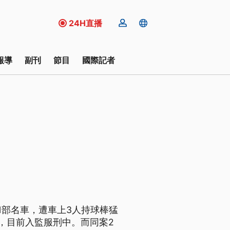
24H直播
報導
副刊
節目
國際記者
撞1部名車，遭車上3人持球棒猛
，目前入監服刑中。而同案2