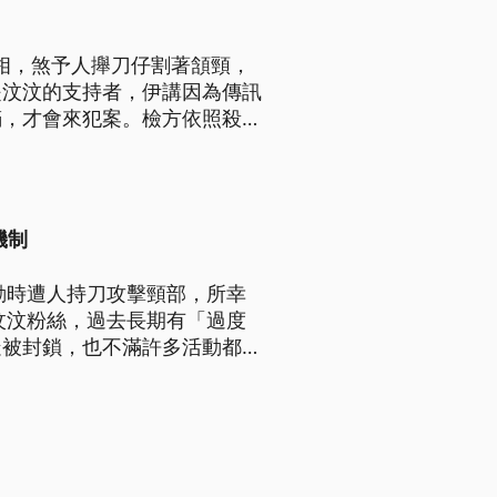
相，煞予人攑刀仔割著頷頸，
是汶汶的支持者，伊講因為傳訊
滿，才會來犯案。檢方依照殺人
機制
動時遭人持刀攻擊頸部，所幸
汶汶粉絲，過去長期有「過度
疑被封鎖，也不滿許多活動都被
遭到檢方聲押。