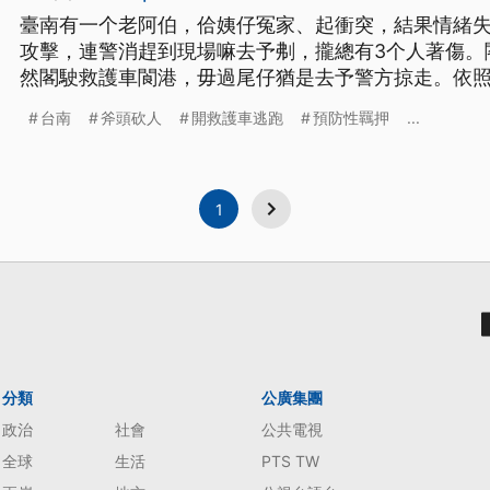
臺南有一个老阿伯，佮姨仔冤家、起衝突，結果情緒
攻擊，連警消趕到現場嘛去予刜，攏總有3个人著傷。
然閣駛救護車閬港，毋過尾仔猶是去予警方掠走。依
預防性羈押。
台南
斧頭砍人
開救護車逃跑
預防性羈押
...
1
分類
公廣集團
政治
社會
公共電視
全球
生活
PTS TW