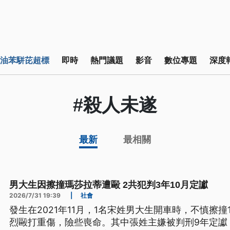
油苯駢芘超標
即時
熱門議題
影音
數位專題
深度
#殺人未遂
最新
最相關
男大生因擦撞瑪莎拉蒂遭毆 2共犯判3年10月定讞
2026/7/31 19:39
|
社會
發生在2021年11月，1名宋姓男大生開車時，不慎擦
烈毆打重傷，險些喪命。其中張姓主嫌被判刑9年定讞