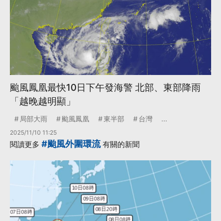
颱風鳳凰最快10日下午發海警 北部、東部降雨
「越晚越明顯」
局部大雨
颱風鳳凰
東半部
台灣
...
2025/11/10 11:25
#颱風外圍環流
閱讀更多
有關的新聞