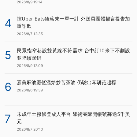
2026/8/9 19:14
控Uber Eats給薪未一單一計 外送員團體揚言提告加
4
重詐欺
2026/8/7 12:35
民眾指窄巷設雙黃線不符需求 台中訂10米下不劃設
5
並陸續塗銷
2026/8/9 12:09
嘉義麻油廠低溫焙炒苦茶油 仍驗出苯駢芘超標
6
2026/8/6 19:39
未成年土撥鼠登成人平台 學術團隊開帳號募逾5千美
7
元
2026/8/7 20:10