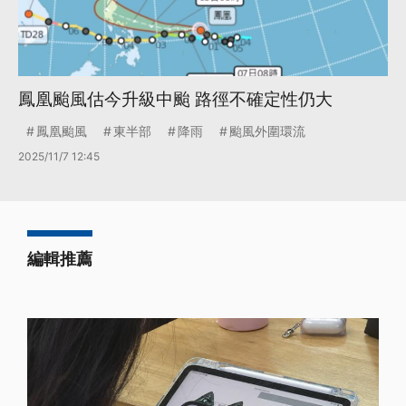
鳳凰颱風估今升級中颱 路徑不確定性仍大
鳳凰颱風
東半部
降雨
颱風外圍環流
2025/11/7 12:45
編輯推薦