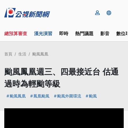
總預算審查
漢光演習
即時
熱門議題
影音
數位
首頁
生活
颱風鳳凰
颱風鳳凰週三、四最接近台 估通
過時為輕颱等級
颱風鳳凰
鳳凰颱風
颱風外圍環流
颱風