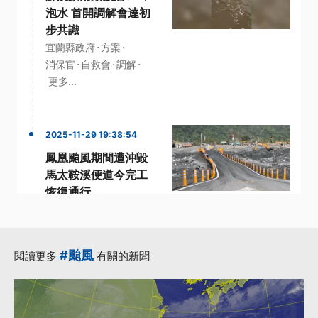
泡水 首開調解會達初
步共識
·
·
宜蘭縣政府
方案
·
·
·
消保官
自救會
調解
更多...
2025-11-29 19:38:54
鳳凰颱風期間遭沖毀
馬太鞍溪便道今完工
恢復通行
·
·
·
台9線
堤防
水利署
·
·
馬太鞍溪
鳳凰颱風
更多...
#颱風
閱讀更多
有關的新聞