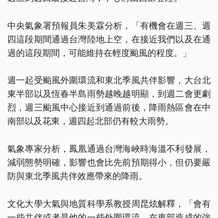
中央氣象署預報員朱美霖分析，「有機會在週三、週
四這段期間通過台灣陸地上空，在接近我們以及在通
過的這段期間，可能維持在輕度颱風的程度。」
週一起受颱風外圍環流和東北季風共伴影響，大台北
東半部以及恆春半島雨勢越晚越明顯，到週二會更劇
烈，週三颱風中心接近到通過前後，降雨熱區會在中
南部以及花東，週四起北部仍有較大雨勢。
氣象專家分析，鳳凰通過台灣海峽時海溫不利發展，
減弱態勢明確，影響也會比先前預期得小，但仍要嚴
防與東北季風共伴效應帶來的降雨。
文化大學大氣與地質科學系教授周昆炫解釋，「會有
一些共伴或者是他的一些外圍環流，在東部造成的強