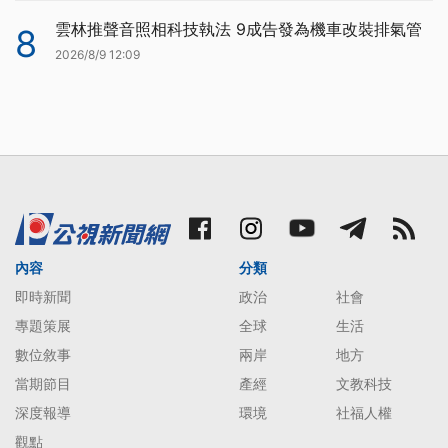
雲林推聲音照相科技執法 9成告發為機車改裝排氣管
8
2026/8/9 12:09
內容
分類
即時新聞
政治
社會
專題策展
全球
生活
數位敘事
兩岸
地方
當期節目
產經
文教科技
深度報導
環境
社福人權
觀點