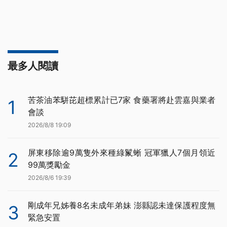
最多人閱讀
苦茶油苯駢芘超標累計已7家 食藥署將赴雲嘉與業者
1
會談
2026/8/8 19:09
屏東移除逾9萬隻外來種綠鬣蜥 冠軍獵人7個月領近
2
99萬獎勵金
2026/8/6 19:39
剛成年兄姊養8名未成年弟妹 澎縣認未達保護程度無
3
緊急安置