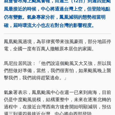
就會發布海上颱風警報，而週三（12日）到週四是颱
風最接近的時候，中心將通過台灣上空，但登陸地點
仍有變數。氣象專家分析，鳳凰減弱的態勢相當明
確，屆時環流大小也左右對台灣的影響程度。
鳳凰颱風過境，為菲律賓帶來強風豪雨，部分地區停
電，全國一度有百萬人撤離原本居住的家園。
馬尼拉居民說：「他們說這個颱風又大又強，所以我
們想做好準備，當然，我們很害怕，如果颱風晚上襲
擊我們，我們就得趕緊逃命。」
氣象署表示，鳳凰颱風中心在週一已來到南海，目前
仍是中度颱風規模，結構重整中，未來在逐漸北轉的
過程中，在接近台灣西南方後會開始明顯減弱，預估
週三到週四最接近台灣，中心將由西部登陸。