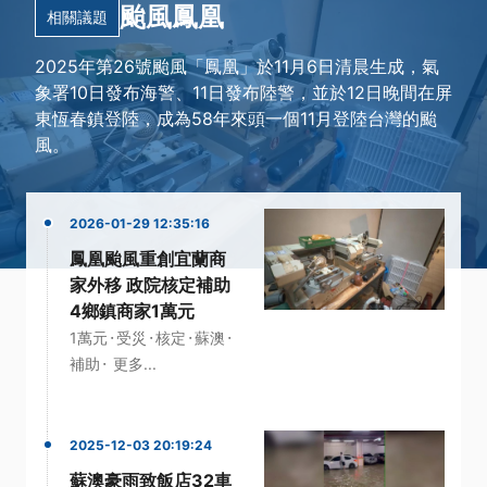
颱風鳳凰
相關議題
2025年第26號颱風「鳳凰」於11月6日清晨生成，氣
象署10日發布海警、11日發布陸警，並於12日晚間在屏
東恆春鎮登陸，成為58年來頭一個11月登陸台灣的颱
風。
2026-01-29 12:35:16
鳳凰颱風重創宜蘭商
家外移 政院核定補助
4鄉鎮商家1萬元
·
·
·
·
1萬元
受災
核定
蘇澳
·
補助
更多...
2025-12-03 20:19:24
蘇澳豪雨致飯店32車