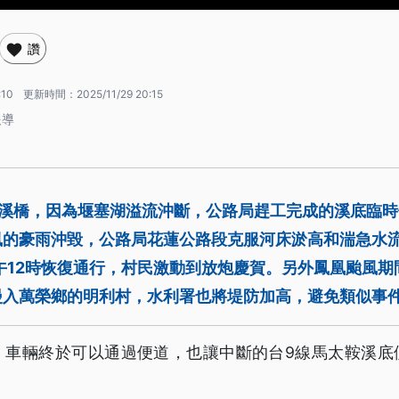
讚
:10
更新時間：
2025/11/29 20:15
報導
溪橋，因為堰塞湖溢流沖斷，公路局趕工完成的溪底臨時
風的豪雨沖毀，公路局花蓮公路段克服河床淤高和湍急水
午12時恢復通行，村民激動到放炮慶賀。另外鳳凰颱風期
漫入萬榮鄉的明利村，水利署也將堤防加高，避免類似事
，車輛終於可以通過便道，也讓中斷的台9線馬太鞍溪底