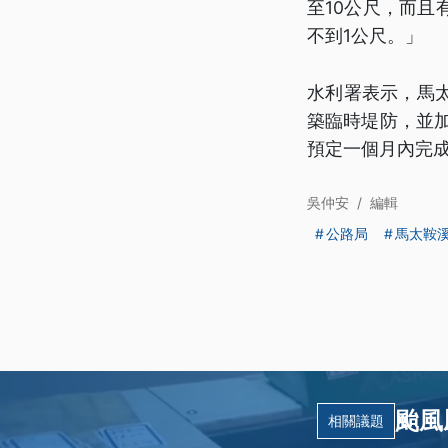
至10公尺，而
不到1公尺。」
水利署表示，馬
築臨時堤防，並加
預定一個月內完
吳仲安
/
編輯
公路局
馬太鞍
颱風
相關議題