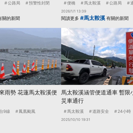
公路局
預警性封閉
便橋
馬太鞍溪
公路局
2026/1/1 13:39
#馬太鞍溪
有關的新聞
閱讀更多
有關的新聞
來雨勢 花蓮馬太鞍溪便
馬太鞍溪涵管便道通車 暫限
災車通行
台9線
鳳凰颱風
馬太鞍溪
道路安全
24小時
2025/10/10 19:31