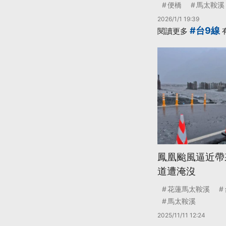
便橋
馬太鞍溪
2026/1/1 19:39
#台9線
閱讀更多
鳳凰颱風逼近帶
道遭淹沒
花蓮馬太鞍溪
馬太鞍溪
2025/11/11 12:24