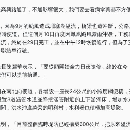
很高興路通了，不通影響很大，我們要去看病拿藥都不方
橋，因為9月的颱風造成堰塞湖溢流，橋梁也遭沖斷，公路
臨時便道。但這個月10日再度因鳳凰颱風豪雨沖毀，工務
流，終於在29日完工，並在中午12時恢復通行，但為了
全聯結車行駛。
段長陳麗華表示，「要從頭開始全力日夜搶修，終於在今（
我們可以提前搶通。」
回在南北向便道，各增設一座長24公尺的小跨度鋼便橋，
設置3道涵管水道並降挖涵管附近的上下游河床，增加水
期間，洪水沖進萬榮的明利村，水利署也積極加高堤防。
明，「目前整個臨時堤防已經構築600公尺，把原來溢