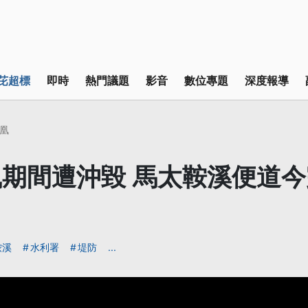
芘超標
即時
熱門議題
影音
數位專題
深度報導
凰
期間遭沖毀 馬太鞍溪便道
鞍溪
水利署
堤防
...