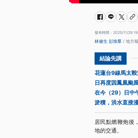
發布時間：
2025/11/29 19
林健生
彭煥羣
/ 地方
花蓮台9線馬太鞍
日再度因鳳凰颱
在今（29）日中
淤積，洪水直接
居民點燃鞭炮後
地的交通。