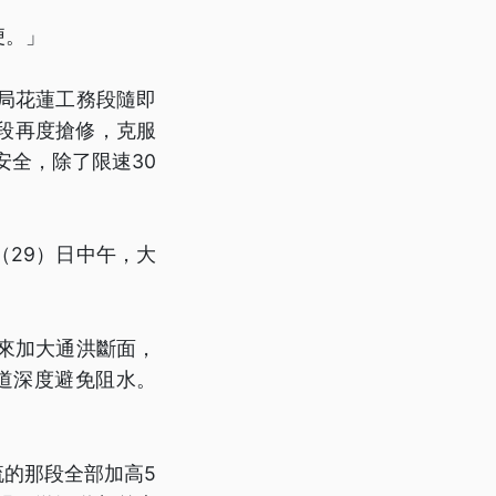
便。」
局花蓮工務段隨即
段再度搶修，克服
安全，除了限速30
29）日中午，大
來加大通洪斷面，
道深度避免阻水。
流的那段全部加高5