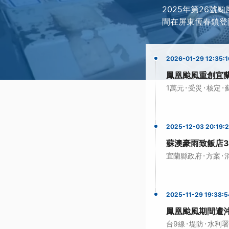
2025年第26號
間在屏東恆春鎮登
2026-01-29 12:35:1
鳳凰颱風重創宜蘭
·
·
·
1萬元
受災
核定
2025-12-03 20:19:
蘇澳豪雨致飯店3
·
·
宜蘭縣政府
方案
2025-11-29 19:38:5
鳳凰颱風期間遭
·
·
台9線
堤防
水利署