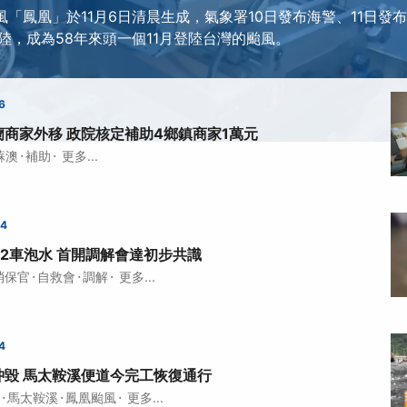
颱風「鳳凰」於11月6日清晨生成，氣象署10日發布海警、11日發
陸，成為58年來頭一個11月登陸台灣的颱風。
6
商家外移 政院核定補助4鄉鎮商家1萬元
·
·
蘇澳
補助
更多...
24
2車泡水 首開調解會達初步共識
·
·
·
消保官
自救會
調解
更多...
4
沖毀 馬太鞍溪便道今完工恢復通行
·
·
·
馬太鞍溪
鳳凰颱風
更多...