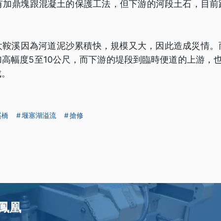
且有加鼎塊跟混凝土的保護工法，但下游的河段土石，目前
太鞍溪因為河道泥沙累積快，規模又大，因此造成災情。
高幅度5至10公尺，而下游的堤段到臨時便道的上游，
成。
溪橋
堰塞湖溢流
搶修
鳳凰