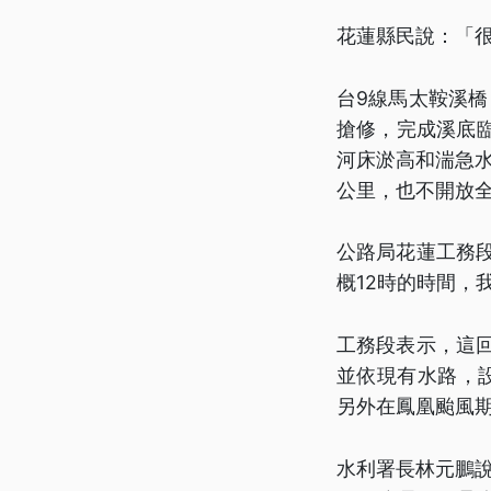
花蓮縣民說：「
台9線馬太鞍溪
搶修，完成溪底
河床淤高和湍急水
公里，也不開放
公路局花蓮工務
概12時的時間，
工務段表示，這
並依現有水路，
另外在鳳凰颱風
水利署長林元鵬說