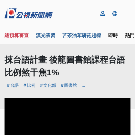
總預算審查
漢光演習
苦茶油苯駢芘超標
即時
熱門
捒台語計畫 後龍圖書館課程台語
比例煞干焦1%
台語
比例
文化部
圖書館
...