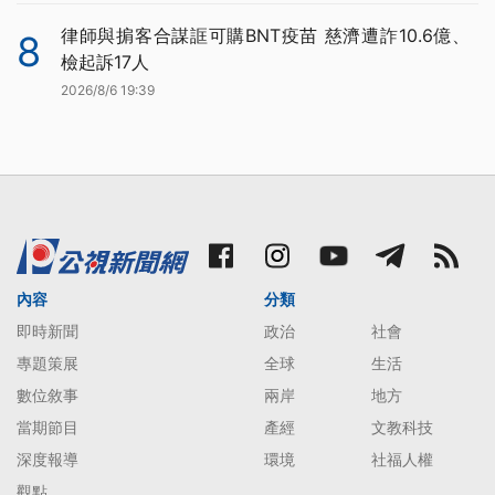
律師與掮客合謀誆可購BNT疫苗 慈濟遭詐10.6億、
8
檢起訴17人
2026/8/6 19:39
內容
分類
即時新聞
政治
社會
專題策展
全球
生活
數位敘事
兩岸
地方
當期節目
產經
文教科技
深度報導
環境
社福人權
觀點