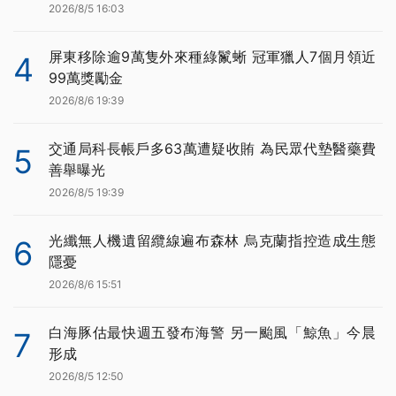
2026/8/5 16:03
屏東移除逾9萬隻外來種綠鬣蜥 冠軍獵人7個月領近
4
99萬獎勵金
2026/8/6 19:39
交通局科長帳戶多63萬遭疑收賄 為民眾代墊醫藥費
5
善舉曝光
2026/8/5 19:39
光纖無人機遺留纜線遍布森林 烏克蘭指控造成生態
6
隱憂
2026/8/6 15:51
白海豚估最快週五發布海警 另一颱風「鯨魚」今晨
7
形成
2026/8/5 12:50