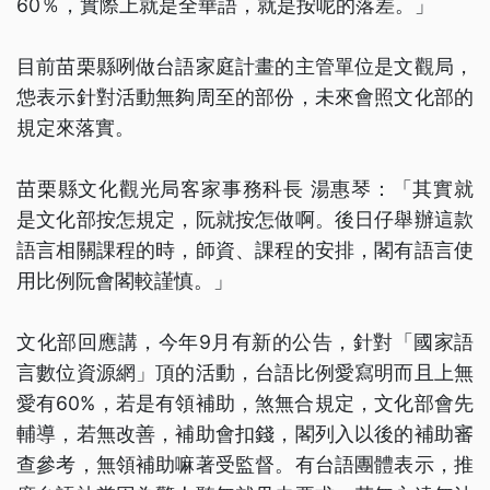
60％，實際上就是全華語，就是按呢的落差。」
目前苗栗縣咧做台語家庭計畫的主管單位是文觀局，
怹表示針對活動無夠周至的部份，未來會照文化部的
規定來落實。
苗栗縣文化觀光局客家事務科長 湯惠琴：「其實就
是文化部按怎規定，阮就按怎做啊。後日仔舉辦這款
語言相關課程的時，師資、課程的安排，閣有語言使
用比例阮會閣較謹慎。」
文化部回應講，今年9月有新的公告，針對「國家語
言數位資源網」頂的活動，台語比例愛寫明而且上無
愛有60%，若是有領補助，煞無合規定，文化部會先
輔導，若無改善，補助會扣錢，閣列入以後的補助審
查參考，無領補助嘛著受監督。有台語團體表示，推