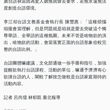
廣台語袂當因為驚人聽無就毋去要求，若無永遠無法
度創造台語環境。
李江却台語文教基金會執行長 陳豐惠：「這種煩惱
咱攏會當理解，但是問題就是咱就是愛去突破這个獨
尊華語、全華語的這種氛圍。未來不管是啥物款的演
出，啥物款的活動，會當落實正面的台語形象佮較完
整的台語比例。」
台語團體嘛建議，文化部通做一份手冊和指引，加強
提醒欲執行台語課程、活動的單位，嘛通予濟濟有心
欲捒台語的人，閣較了解按怎做較是台語家庭期待的
活動內容。
記者 呂尚儒 林郁凱 臺北報導