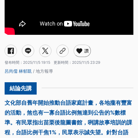
讚
發布時間：
2025/11/5 19:15
更新時間：
2025/11/5 23:29
呂尚儒
林郁凱
/ 地方報導
文化部自舊年開始推動台語家庭計畫，各地攏有豐富
的活動，煞也有一寡台語比例無達到公告的%數標
準。有民眾指出苗栗後龍圖書館，咧講故事培訓的課
程，台語比例干焦1%，民眾表示誠失望。針對台語