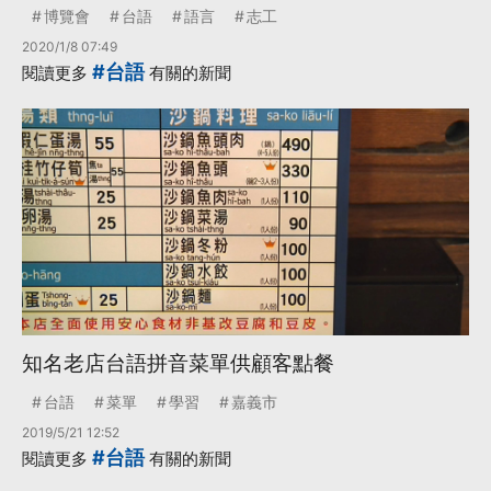
博覽會
台語
語言
志工
2020/1/8 07:49
#台語
閱讀更多
有關的新聞
知名老店台語拼音菜單供顧客點餐
台語
菜單
學習
嘉義市
2019/5/21 12:52
#台語
閱讀更多
有關的新聞