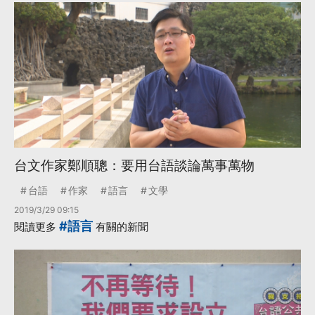
台文作家鄭順聰：要用台語談論萬事萬物
台語
作家
語言
文學
2019/3/29 09:15
#語言
閱讀更多
有關的新聞