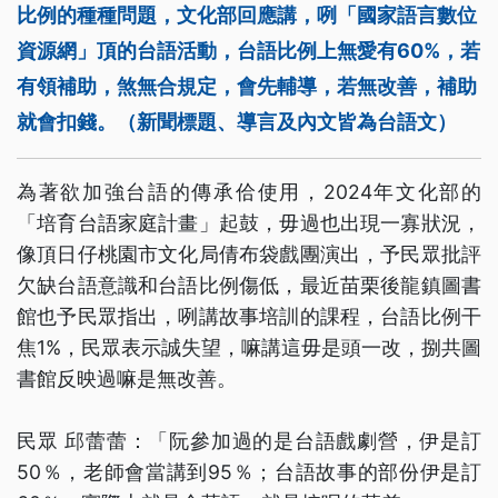
比例的種種問題，文化部回應講，咧「國家語言數位
資源網」頂的台語活動，台語比例上無愛有60%，若
有領補助，煞無合規定，會先輔導，若無改善，補助
就會扣錢。（新聞標題、導言及內文皆為台語文）
為著欲加強台語的傳承佮使用，2024年文化部的
「培育台語家庭計畫」起鼓，毋過也出現一寡狀況，
像頂日仔桃園市文化局倩布袋戲團演出，予民眾批評
欠缺台語意識和台語比例傷低，最近苗栗後龍鎮圖書
館也予民眾指出，咧講故事培訓的課程，台語比例干
焦1%，民眾表示誠失望，嘛講這毋是頭一改，捌共圖
書館反映過嘛是無改善。
民眾 邱蕾蕾：「阮參加過的是台語戲劇營，伊是訂
50％，老師會當講到95％；台語故事的部份伊是訂