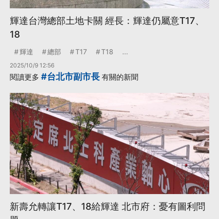
輝達台灣總部土地卡關 經長：輝達仍屬意T17、
18
輝達
總部
T17
T18
...
2025/10/9 12:56
#台北市副市長
閱讀更多
有關的新聞
新壽允轉讓T17、18給輝達 北市府：憂有圖利問