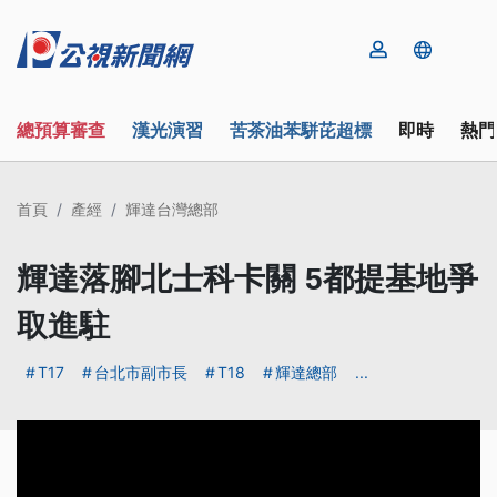
總預算審查
漢光演習
苦茶油苯駢芘超標
即時
熱門
首頁
產經
輝達台灣總部
輝達落腳北士科卡關 5都提基地爭
取進駐
T17
台北市副市長
T18
輝達總部
...