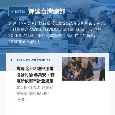
輝達台灣總部
相關議題
輝達（NVIDIA）執行長黃仁勳2025年5月宣布，在北
士科興建台灣總部「NVIDIA constellation」，並於
2026年2月與北市府完成簽約，預計在同年底動工，
2030年正式啟用。
2026-05-29 20:01:49
輝達北士科總部用電
引發討論 蔣萬安：變
電所依都市計畫規定
·
·
·
北士科
汪志冰
蔣萬安
·
·
變電所
輝達執行長
更多...