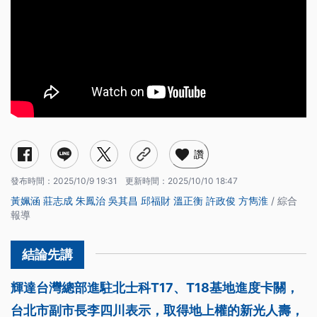
讚
發布時間：
2025/10/9 19:31
更新時間：
2025/10/10 18:47
黃姵涵
莊志成
朱鳳治
吳其昌
邱福財
溫正衡
許政俊
方雋淮
/ 綜合
報導
輝達台灣總部進駐北士科T17、T18基地進度卡關，
台北市副市長李四川表示，取得地上權的新光人壽，