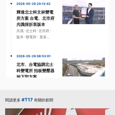
2026-05-28 20:12:42
輝達北士科文林變電
所方案 台電、北市府
共識採折衷版本
·
·
·
共識
北士科
北市府
·
·
版本
變電所
更多...
2026-05-28 08:53:01
北市、台電協調北士
科變電所 拍板變壓器
地下型方案
·
·
變壓器
變電所
·
·
輝達執行長
黃仁勳
·
AI伺服器
更多...
#T17
閱讀更多
有關的新聞