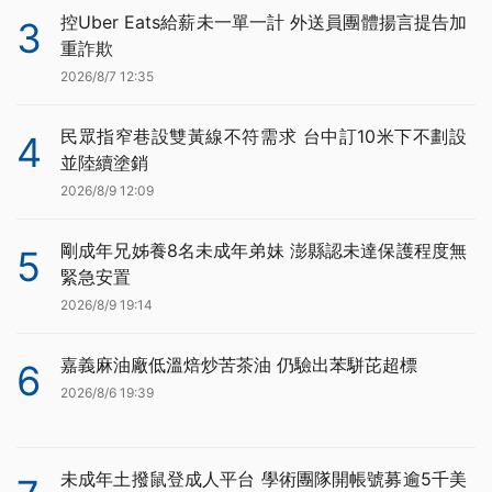
控Uber Eats給薪未一單一計 外送員團體揚言提告加
3
重詐欺
2026/8/7 12:35
民眾指窄巷設雙黃線不符需求 台中訂10米下不劃設
4
並陸續塗銷
2026/8/9 12:09
剛成年兄姊養8名未成年弟妹 澎縣認未達保護程度無
5
緊急安置
2026/8/9 19:14
嘉義麻油廠低溫焙炒苦茶油 仍驗出苯駢芘超標
6
2026/8/6 19:39
未成年土撥鼠登成人平台 學術團隊開帳號募逾5千美