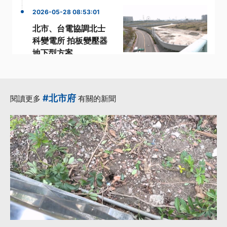
2026-05-28 08:53:01
北市、台電協調北士
科變電所 拍板變壓器
地下型方案
·
·
變壓器
變電所
·
·
輝達執行長
黃仁勳
·
AI伺服器
更多...
#北市府
閱讀更多
有關的新聞