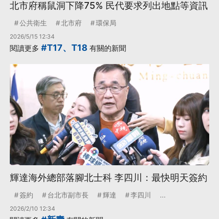
北市府稱鼠洞下降75% 民代要求列出地點等資訊
公共衛生
北市府
環保局
2026/5/15 12:34
#T17、T18
閱讀更多
有關的新聞
輝達海外總部落腳北士科 李四川：最快明天簽約
簽約
台北市副市長
輝達
李四川
...
2026/2/10 12:34