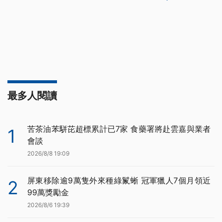
最多人閱讀
苦茶油苯駢芘超標累計已7家 食藥署將赴雲嘉與業者
1
會談
2026/8/8 19:09
屏東移除逾9萬隻外來種綠鬣蜥 冠軍獵人7個月領近
2
99萬獎勵金
2026/8/6 19:39