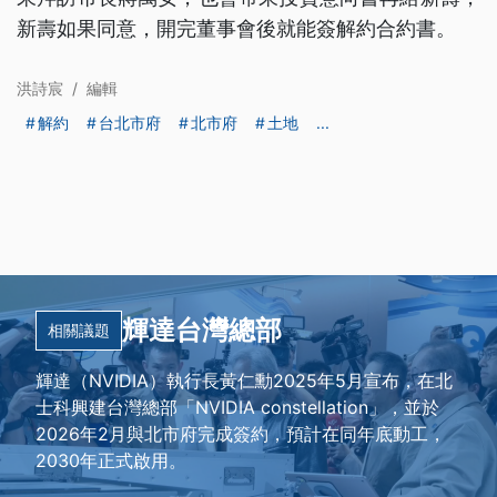
新壽如果同意，開完董事會後就能簽解約合約書。
洪詩宸
/
編輯
解約
台北市府
北市府
土地
...
輝達台灣總部
相關議題
輝達（NVIDIA）執行長黃仁勳2025年5月宣布，在北
士科興建台灣總部「NVIDIA constellation」，並於
2026年2月與北市府完成簽約，預計在同年底動工，
2030年正式啟用。