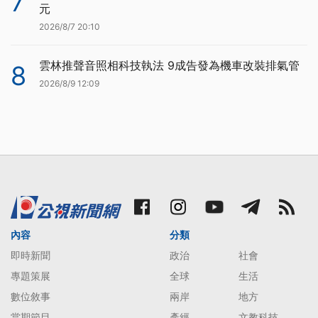
7
元
2026/8/7 20:10
雲林推聲音照相科技執法 9成告發為機車改裝排氣管
8
2026/8/9 12:09
內容
分類
即時新聞
政治
社會
專題策展
全球
生活
數位敘事
兩岸
地方
當期節目
產經
文教科技