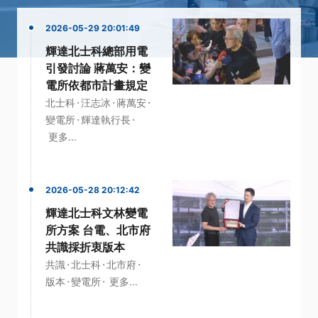
2026-05-29 20:01:49
輝達北士科總部用電
引發討論 蔣萬安：變
電所依都市計畫規定
·
·
·
北士科
汪志冰
蔣萬安
·
·
變電所
輝達執行長
更多...
2026-05-28 20:12:42
輝達北士科文林變電
所方案 台電、北市府
共識採折衷版本
·
·
·
共識
北士科
北市府
·
·
版本
變電所
更多...