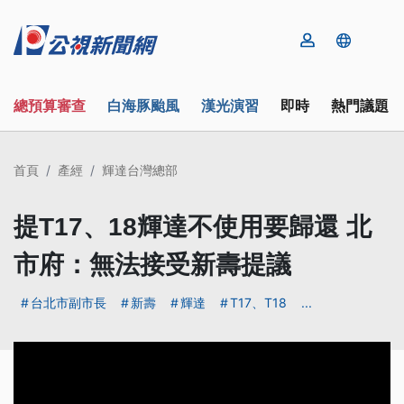
總預算審查
白海豚颱風
漢光演習
即時
熱門議題
首頁
產經
輝達台灣總部
提T17、18輝達不使用要歸還 北
市府：無法接受新壽提議
台北市副市長
新壽
輝達
T17、T18
...