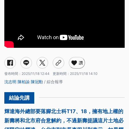
讚
發布時間：
2025/11/18 12:44
更新時間：
2025/11/18 14:10
沈志明
陳柏諭
陳冠勳
/ 綜合報導
輝達海外總部要落腳北士科T17、18，擁有地上權的
新壽將和北市府合意解約，不過新壽提議這片土地必