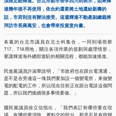
須限定給輝達。台北市副市長李四川則表示，如果輝
達幾年後不再使用，依合約還要將土地還給新壽的
話，市府則沒有辦法接受。這週輝達不動產副總裁將
拜訪市長蔣萬安，也會帶來投資意向書。
各黨的台北市議員在北士科集合，一同到場視察
T17、T18用地，關注各項作業的規劃與處理情形，
要讓輝達海外總部進駐的相關流程，都能加速推進。
民進黨議員許淑華說明，「市政府也在跟台電溝通，
是不是在旁邊這一塊我們要加設一個變電所，來做變
電的配電的工作，所以現在目前正在跟台電談這個問
題，所以我們後續很多事情要做。」
國民黨議員徐立信指出，「我們表訂有哪些要在現
場，有哪些要清除、要點交的部分，那是不是有跟輝