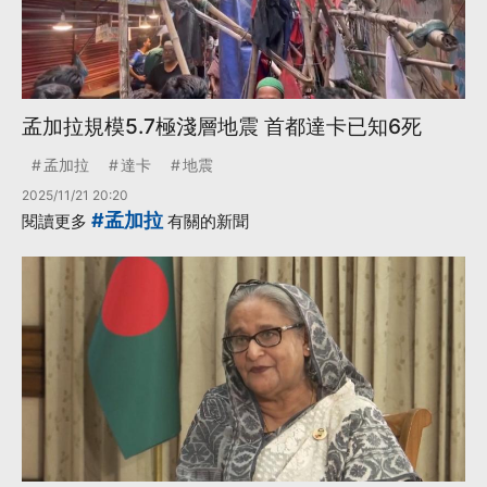
孟加拉規模5.7極淺層地震 首都達卡已知6死
孟加拉
達卡
地震
2025/11/21 20:20
#孟加拉
閱讀更多
有關的新聞