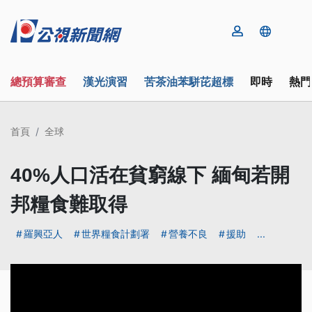
總預算審查
漢光演習
苦茶油苯駢芘超標
即時
熱門
首頁
全球
40%人口活在貧窮線下 緬甸若開
邦糧食難取得
羅興亞人
世界糧食計劃署
營養不良
援助
...