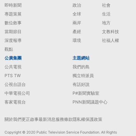
即時新聞
政治
社會
專題策展
全球
生活
數位敘事
兩岸
地方
當期節目
產經
文教科技
深度報導
環境
社福人權
觀點
公廣集團
主題網站
公共電視
我們的島
PTS TW
獨立特派員
公視台語台
有話好說
中華電視公司
P#新聞實驗室
客家電視台
PNN新聞議題中心
關於我們
更正啟事
最新消息
服務條款
隱私權保護政策
Copyright © 2020 Public Television Service Foundation. All Rights