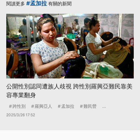
#孟加拉
閱讀更多
有關的新聞
公開性別認同遭族人歧視 跨性別羅興亞難民靠美
容專業翻身
跨性別
羅興亞人
孟加拉
難民營
...
2025/3/26 17:52