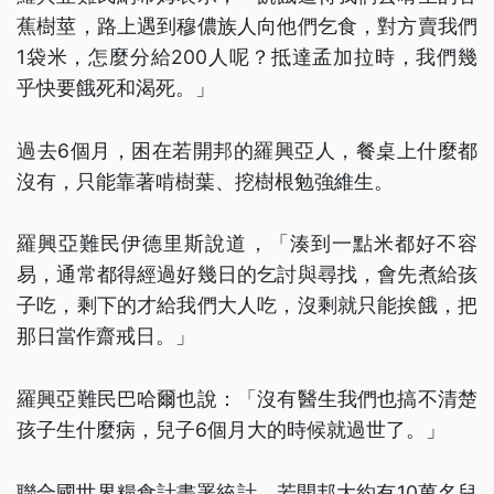
蕉樹莖，路上遇到穆儂族人向他們乞食，對方賣我們
1袋米，怎麼分給200人呢？抵達孟加拉時，我們幾
乎快要餓死和渴死。」
過去6個月，困在若開邦的羅興亞人，餐桌上什麼都
沒有，只能靠著啃樹葉、挖樹根勉強維生。
羅興亞難民伊德里斯說道，「湊到一點米都好不容
易，通常都得經過好幾日的乞討與尋找，會先煮給孩
子吃，剩下的才給我們大人吃，沒剩就只能挨餓，把
那日當作齋戒日。」
羅興亞難民巴哈爾也說：「沒有醫生我們也搞不清楚
孩子生什麼病，兒子6個月大的時候就過世了。」
聯合國世界糧食計畫署統計，若開邦大約有10萬名兒