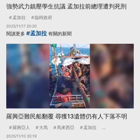
強勢武力鎮壓學生抗議 孟加拉前總理遭判死刑
孟加拉
臨時政府
2025/11/17 20:20
#孟加拉
閱讀更多
有關的新聞
羅興亞難民船翻覆 尋獲13遺體仍有人下落不明
羅興亞人
大馬
馬來西亞
孟加拉
...
2025/11/10 20:19