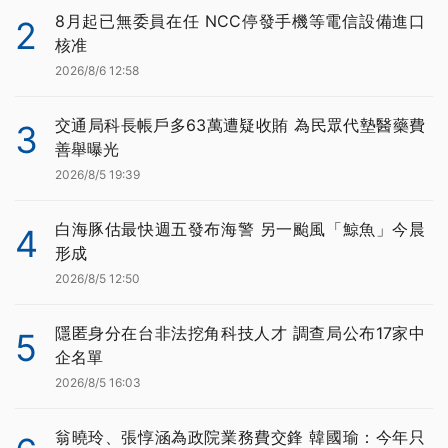
8月起已無委員在任 NCC停發手機等電信設備進口
2
核准
2026/8/6 12:58
交通局科長帳戶多63萬遭疑收賄 為民眾代墊醫藥費
3
善舉曝光
2026/8/5 19:39
白海豚估最快週五發布海警 另一颱風「鯨魚」今晨
4
形成
2026/8/5 12:50
隱匿身分在台非法挖角科技人才 調查局公布17家中
5
企名單
2026/8/5 16:03
翁曉玲、張惇涵為政院業務費交鋒 韓國瑜：今年只