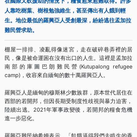
在國際又砍援助的情況下，糧食愈來愈難取得。許多
人靠吃樹葉、樹根勉強維生，甚至傳出有人餓到輕
生。地位最低的羅興亞人受創最深，紛紛逃往孟加拉
難民營求助。
棚屋一排排、凌亂得像迷宮，走在破碎巷弄裡的居
民，像是被命運困在沒有出口的人生。這裡是孟加拉
南部的庫圖巴朗難民營(Kutupalong refugee
camp)，收容來自緬甸的數十萬羅興亞人。
羅興亞人是緬甸的穆斯林少數族群，原本世代居住在
西部的若開邦，但因長期受制度性歧視與暴力迫害，
陸續出逃。2021年軍事政變後，若開邦的糧食危機
進一步惡化。
羅興亞難民納希姆表示，「飢餓逼得我們去啃生的香