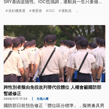
SRY基因是陰性。IOC也強調，運動員一生只要做一
次，只要確認生理上為女性，就可以參加女性賽事。
洛杉磯奧運
奧委會
IOC
運動員
...
消息一出，隨即獲得美國總統川普（Donald
Trump）讚賞。
跨性別者擬由免役改列替代役體位 人權會籲國防部
暫緩修正
2026/1/17 17:24
|
社福人權
國防部日前預告修正「體位區分標準」，擬將兼具男