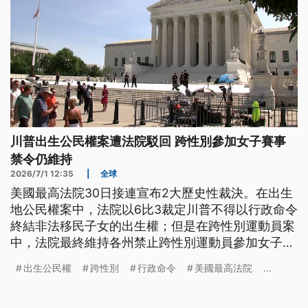
川普出生公民權案遭法院駁回 跨性別參加女子賽事
禁令仍維持
2026/7/1 12:35
|
全球
美國最高法院30日接連宣布2大歷史性裁決。在出生
地公民權案中，法院以6比3裁定川普不得以行政命令
終結非法移民子女的出生權；但是在跨性別運動員案
中，法院最終維持各州禁止跨性別運動員參加女子賽
事的決定。川普（Donald Trump）說，這是保護女
出生公民權
跨性別
行政命令
美國最高法院
...
性運動員的一大勝利，但對於出生權的宣判，他將透
過國會立法來反擊。