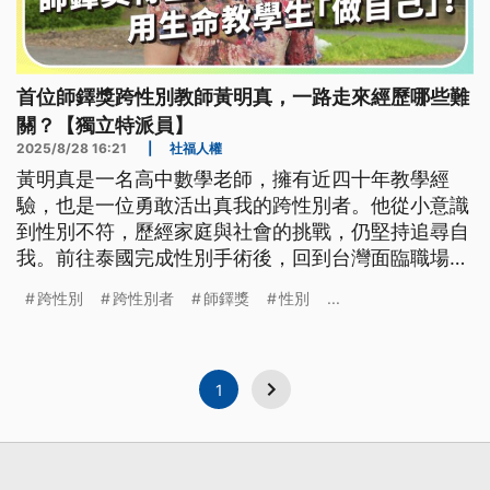
首位師鐸獎跨性別教師黃明真，一路走來經歷哪些難
關？【獨立特派員】
2025/8/28 16:21
|
社福人權
黃明真是一名高中數學老師，擁有近四十年教學經
驗，也是一位勇敢活出真我的跨性別者。他從小意識
到性別不符，歷經家庭與社會的挑戰，仍堅持追尋自
我。前往泰國完成性別手術後，回到台灣面臨職場的
冷待遇與排擠，卻從未退縮，堅守教育崗位，持續透
跨性別
跨性別者
師鐸獎
性別
...
過行動傳達尊重與包容。
1