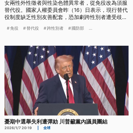
女兩性外性徵者與性染色體異常者，從免役改為須服
替代役。國家人權委員會昨（16）日表示，現行替代
役制度缺乏性別友善配套，恐加劇跨性別者遭受歧視
與暴力等人權風險，將向主管機關提出意見書呼籲暫
免役
替代役
跨性別者
國防部
...
緩。
憂期中選舉失利遭彈劾 川普籲黨內議員團結
2026/1/7 20:19
|
全球