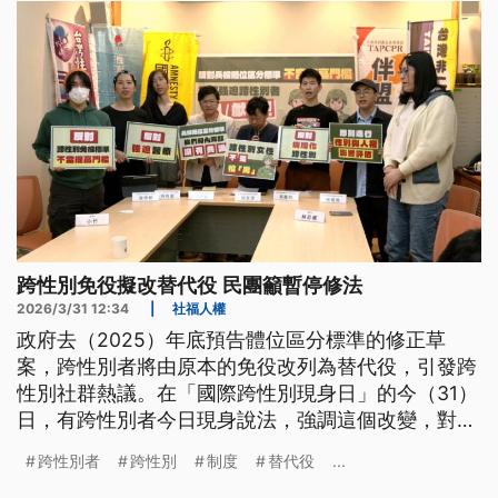
跨性別免役擬改替代役 民團籲暫停修法
2026/3/31 12:34
|
社福人權
政府去（2025）年底預告體位區分標準的修正草
案，跨性別者將由原本的免役改列為替代役，引發跨
性別社群熱議。在「國際跨性別現身日」的今（31）
日，有跨性別者今日現身說法，強調這個改變，對他
造成極大的不安。聲援團體則呼籲，政府未完成性別
跨性別者
跨性別
制度
替代役
...
與人權影響評估前，應該停止修法。對此，內政部表