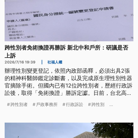
跨性別者免術換證再勝訴 新北中和戶所：研議是否
上訴
2026/7/16 19:39
|
社福人權
辦理性別變更登記，依照內政部函釋，必須出具2張
的精神科醫師鑑定診斷書，以及完成原生理性別性器
官摘除手術。但國內已有12位跨性別者，歷經行政訴
訟後，取得「免術換證」勝訴定讞。日前，台北高等
行政法院再度判決一名曾姓跨性別者，可以不必進行
跨性別者
戶政事務所
行政訴訟
跨性別
...
性別重置手術，將身分證性別從女變更為男。敗訴的
中和戶政事務所回應，將在收到判決書後，研議是否
上訴。