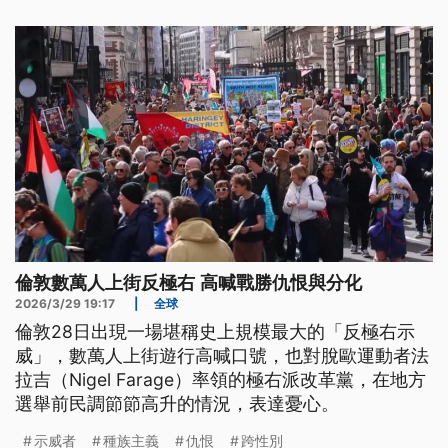
示，尊重多元性別族群的聲音，目前標準仍在研議階
段，會廣泛蒐集各界意見，取得最大共識再實施。
倫敦數萬人上街反極右 高喊戰勝仇恨與分化
2026/3/29 19:17
|
全球
倫敦28日出現一場堪稱史上規模最大的「反極右示
威」，數萬人上街遊行高喊口號，也對脫歐運動者法
拉吉（Nigel Farage）率領的極右派改革黨，在地方
選舉前民調節節高升的情況，表達憂心。
示威者
種族主義
仇恨
跨性別