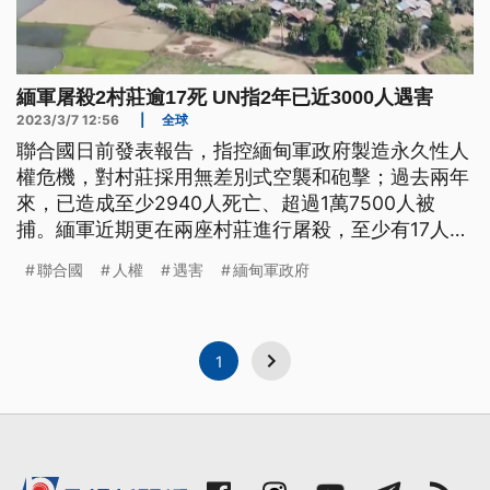
緬軍屠殺2村莊逾17死 UN指2年已近3000人遇害
2023/3/7 12:56
|
全球
聯合國日前發表報告，指控緬甸軍政府製造永久性人
權危機，對村莊採用無差別式空襲和砲擊；過去兩年
來，已造成至少2940人死亡、超過1萬7500人被
捕。緬軍近期更在兩座村莊進行屠殺，至少有17人遇
害。緬甸民族團結政府更控訴軍政府，犯下戰爭罪。
聯合國
人權
遇害
緬甸軍政府
1