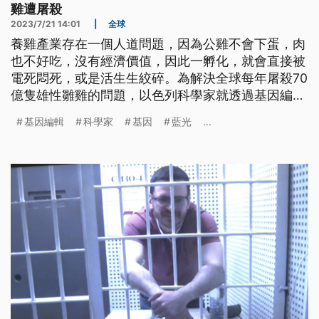
雞遭屠殺
2023/7/21 14:01
|
全球
養雞產業存在一個人道問題，因為公雞不會下蛋，肉
也不好吃，沒有經濟價值，因此一孵化，就會直接被
電死悶死，或是活生生絞碎。為解決全球每年屠殺70
億隻雄性雛雞的問題，以色列科學家就透過基因編
輯，讓蛋孵化出來全都是母雞。
基因編輯
科學家
基因
藍光
...