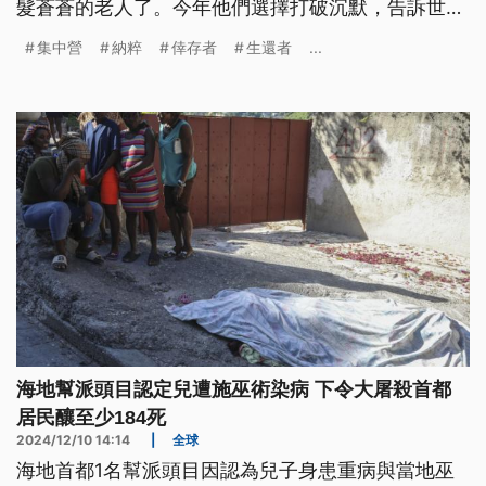
髮蒼蒼的老人了。今年他們選擇打破沉默，告訴世人
他們的故事。
集中營
納粹
倖存者
生還者
...
海地幫派頭目認定兒遭施巫術染病 下令大屠殺首都
居民釀至少184死
2024/12/10 14:14
|
全球
海地首都1名幫派頭目因認為兒子身患重病與當地巫