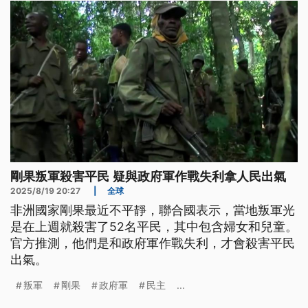
剛果叛軍殺害平民 疑與政府軍作戰失利拿人民出氣
2025/8/19 20:27
|
全球
非洲國家剛果最近不平靜，聯合國表示，當地叛軍光
是在上週就殺害了52名平民，其中包含婦女和兒童。
官方推測，他們是和政府軍作戰失利，才會殺害平民
出氣。
叛軍
剛果
政府軍
民主
...