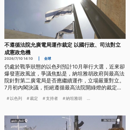
不遵循法院允廣電局運作裁定 以國行政、司法對立
成憲政危機
2026/7/10 14:10
|
全球
仍處於戰爭狀態的以色列預計10月舉行大選，近來卻
爆發憲政風波，爭議焦點是，納坦雅胡政府與最高法
院針對第二廣電局是否應繼續運作，立場嚴重對立。
7月初內閣決議，拒絕遵循最高法院開綠燈的裁定，
結果引起反對派強烈反彈，這場危機恐將成為選戰的
以色列
裁定
支持者
納坦雅胡
...
重要攻防議題。