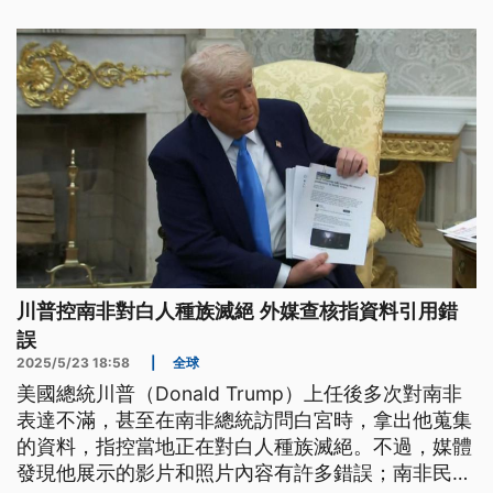
川普控南非對白人種族滅絕 外媒查核指資料引用錯
誤
2025/5/23 18:58
|
全球
美國總統川普（Donald Trump）上任後多次對南非
表達不滿，甚至在南非總統訪問白宮時，拿出他蒐集
的資料，指控當地正在對白人種族滅絕。不過，媒體
發現他展示的影片和照片內容有許多錯誤；南非民眾