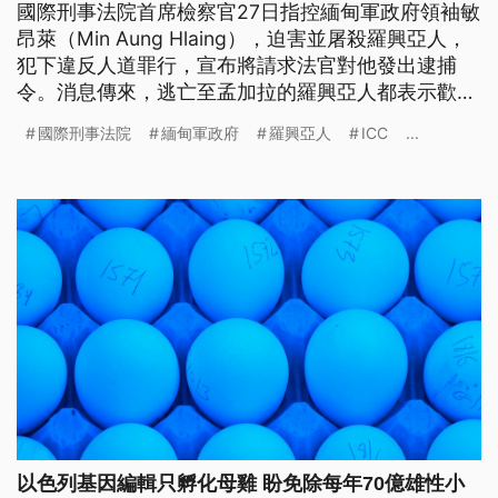
國際刑事法院首席檢察官27日指控緬甸軍政府領袖敏
昂萊（Min Aung Hlaing），迫害並屠殺羅興亞人，
犯下違反人道罪行，宣布將請求法官對他發出逮捕
令。消息傳來，逃亡至孟加拉的羅興亞人都表示歡
迎，呼籲儘速讓敏昂來受到制裁 。
國際刑事法院
緬甸軍政府
羅興亞人
ICC
...
以色列基因編輯只孵化母雞 盼免除每年70億雄性小