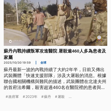
蘇丹內戰持續叛軍攻進醫院 屠殺逾460人多為患者及
家屬
2025/10/30 19:59
|
全球
蘇丹最新一波的內戰持續了大約2年半，日前又傳出
武裝團體「快速支援部隊」涉及大屠殺的消息。根據
聯合國相關機構與難民的描述，武裝團體在北達夫州
的首府法希爾，殺害超過460名在醫院裡的患者與家
屬，不過實際的傷亡人數目前完全無法調查統計。
政府軍
2023年
蘇丹
屠殺
...