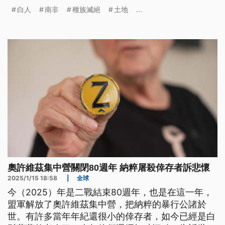
也對川普的作法憤憤不平。
白人
南非
種族滅絕
土地
...
奧許維茲集中營關閉80週年 納粹屠殺倖存者訴悲懷
2025/1/15 18:58
|
全球
今（2025）年是二戰結束80週年，也是在這一年，
盟軍解放了奧許維茲集中營，把納粹的暴行公諸於
世。有許多當年年紀還很小的倖存者，如今已經是白