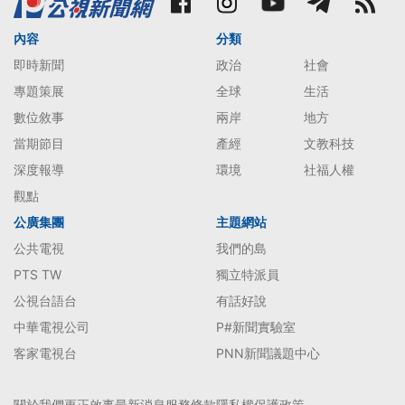
內容
分類
即時新聞
政治
社會
專題策展
全球
生活
數位敘事
兩岸
地方
當期節目
產經
文教科技
深度報導
環境
社福人權
觀點
公廣集團
主題網站
公共電視
我們的島
PTS TW
獨立特派員
公視台語台
有話好說
中華電視公司
P#新聞實驗室
客家電視台
PNN新聞議題中心
關於我們
更正啟事
最新消息
服務條款
隱私權保護政策