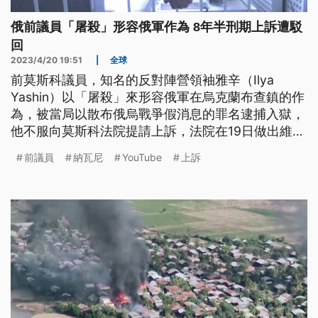
俄前議員「屠殺」形容俄軍作為 8年半刑期上訴遭駁
回
2023/4/20 19:51
|
全球
前莫斯科議員，知名的反對陣營領袖雅辛（Ilya
Yashin）以「屠殺」來形容俄軍在烏克蘭布查鎮的作
為，被當局以散布俄烏戰爭假消息的罪名逮捕入獄，
他不服向莫斯科法院提請上訴，法院在19日做出維持
原判的裁決。
前議員
納瓦尼
YouTube
上訴