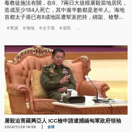
毒教徒施法有關，在6、7兩日大規模屠殺當地居民，
造成至少184人死亡，其中逾半數都是老年人。海地
首都太子港已有8成地區遭幫派把持，綁架、槍擊都
成為日常，根據聯合國統計，海地今（2024）年已
幫派
海地
太子港
居民
...
有5000人因此喪生。
屠殺迫害羅興亞人 ICC檢申請逮捕緬甸軍政府領袖
2024/11/28 18:58
|
全球