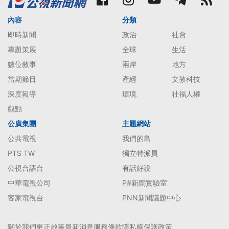
內容
分類
即時新聞
政治
社會
專題策展
全球
生活
數位敘事
兩岸
地方
當期節目
產經
文教科技
深度報導
環境
社福人權
觀點
公廣集團
主題網站
公共電視
我們的島
PTS TW
獨立特派員
公視台語台
有話好說
中華電視公司
P#新聞實驗室
客家電視台
PNN新聞議題中心
關於我們
更正啟事
最新消息
服務條款
隱私權保護政策