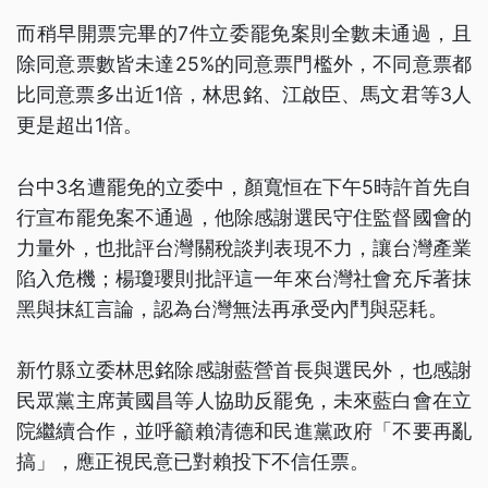
而稍早開票完畢的7件立委罷免案則全數未通過，且
除同意票數皆未達25%的同意票門檻外，不同意票都
比同意票多出近1倍，林思銘、江啟臣、馬文君等3人
更是超出1倍。
台中3名遭罷免的立委中，顏寬恒在下午5時許首先自
行宣布罷免案不通過，他除感謝選民守住監督國會的
力量外，也批評台灣關稅談判表現不力，讓台灣產業
陷入危機；楊瓊瓔則批評這一年來台灣社會充斥著抹
黑與抹紅言論，認為台灣無法再承受內鬥與惡耗。
新竹縣立委林思銘除感謝藍營首長與選民外，也感謝
民眾黨主席黃國昌等人協助反罷免，未來藍白會在立
院繼續合作，並呼籲賴清德和民進黨政府「不要再亂
搞」，應正視民意已對賴投下不信任票。