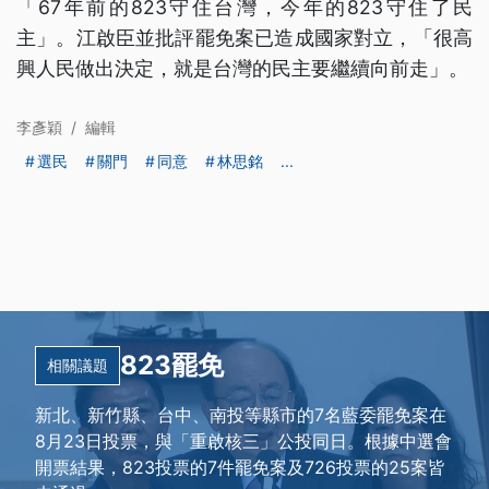
「67年前的823守住台灣，今年的823守住了民
主」。江啟臣並批評罷免案已造成國家對立，「很高
興人民做出決定，就是台灣的民主要繼續向前走」。
李彥穎
/
編輯
選民
關門
同意
林思銘
...
823罷免
相關議題
新北、新竹縣、台中、南投等縣市的7名藍委罷免案在
8月23日投票，與「重啟核三」公投同日。根據中選會
開票結果，823投票的7件罷免案及726投票的25案皆