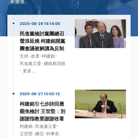
未通過。
2025-08-29 14:14:00
民進黨檢討黨團總召
聲浪延燒 柯建銘開黨
團會議被解讀為反制
·
·
·
支持
改選
柯建銘
·
民進黨立委
總統賴清德
·
更多...
2025-08-27 13:02:13
柯建銘引七步詩回應
罷免檢討 王世堅：別
謝謝指教要謝謝收看
·
·
柯建銘
民進黨立委
·
·
·
王世堅
總召
幹事長