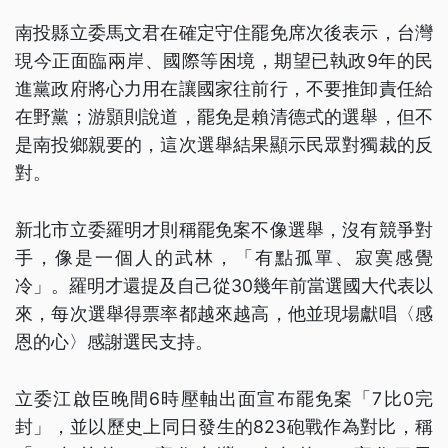
南投縣立委馬文君在確定守住罷免席次後表示，台灣
現今正面臨兩岸、國際等困境，期望已執政9年的民
進黨政府將心力用在讓國家往前行，不要推卸責任給
在野黨；游顥則說道，罷免是賴清德式的選舉，但不
是南投鄉親要的，這次選舉結果顯示民眾對獨裁的反
對。
新北市立委羅明才則稱罷免案不像選舉，沒有競爭對
手，像是一個人的武林，「有點孤單、寂寞感覺
冷」。羅明才還提及自己從30幾年前當選國大代表以
來，每次選舉得票率都越來越高，他並現場獻唱〈感
恩的心〉感謝選民支持。
立委江啟臣晚間6時壓軸出面宣布罷免案「7比0完
封」，並以歷史上同日發生的823砲戰作為對比，稱