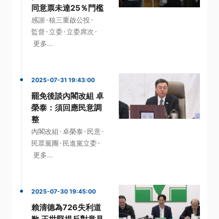
同意票未達25％門檻
·
·
感謝
核三重啟公投
·
·
·
監督
立委
立委席次
更多...
2025-07-31 19:43:00
罷免後談內閣改組 卓
榮泰：須回應民意調
整
·
·
·
內閣改組
卓榮泰
民意
·
·
民眾黨團
民進黨立委
更多...
2025-07-30 19:45:00
賴清德為726失利道
歉 王世堅提反對意見