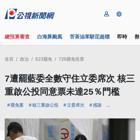
總預算審查
白海豚颱風
苦茶油苯駢芘超標
即時
熱
首頁
政治
823罷免
726罷免投票
7遭罷藍委全數守住立委席次 核三
重啟公投同意票未達25％門檻
罷免案
核三重啟公投
立委席次
感謝
...