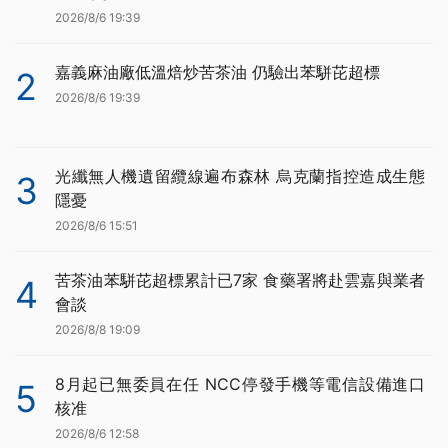
2026/8/6 19:39
嘉義麻油廠低溫焙炒苦茶油 仍驗出苯駢芘超標
2
2026/8/6 19:39
光纖無人機遺留纜線遍布森林 烏克蘭指控造成生態
3
隱憂
2026/8/6 15:51
苦茶油苯駢芘超標累計已7家 食藥署將赴雲嘉與業者
4
會談
2026/8/8 19:09
8月起已無委員在任 NCC停發手機等電信設備進口
5
核准
2026/8/6 12:58