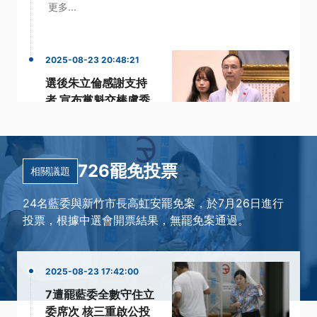
更多...
2025-08-23 20:48:21
選後朱立倫感謝支持
者 宣布黨魁交棒盧秀
燕
·
·
823罷免
交棒
·
·
國民黨立委
支持者
·
726罷免投票
朱立倫
更多...
相關議題
24名藍委與新竹市長高虹安罷免案，於7月26日進行
投票，根據中選會開票結果，無罷免案通過。
2025-08-23 17:42:00
7遭罷藍委全數守住立
委席次 核三重啟公投