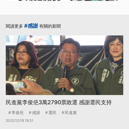
未獲採納
·
·
國民黨主席
核三延役
·
·
民眾黨主席
王世堅
#感謝
閱讀更多
有關的新聞
·
總統賴清德
更多...
民進黨李俊俋3萬2790票敗選 感謝選民支持
李俊俋
感謝
選民
民進黨
2022/12/18 19:31