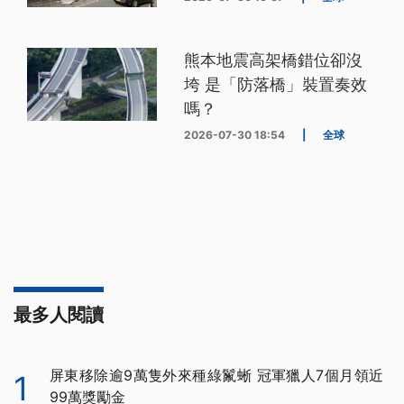
熊本地震高架橋錯位卻沒
垮 是「防落橋」裝置奏效
嗎？
2026-07-30 18:54
|
全球
最多人閱讀
屏東移除逾9萬隻外來種綠鬣蜥 冠軍獵人7個月領近
1
99萬獎勵金