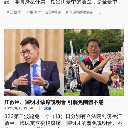
設，開真濟菝仔票，指出伊臺中的選區，是全臺中唯
一人口減少的所在。(新聞標題及導言皆為台語文)
江啟臣
羅明才
說明會
立法院副院長
...
江啟臣、羅明才缺席說明會 引罷免團體不滿
2025/8/13 12:56
|
政治
823第二波罷免，今（13）日分別有立法院副院長江
啟臣、國民黨立委楊瓊瓔、羅明才的罷免說明會。不