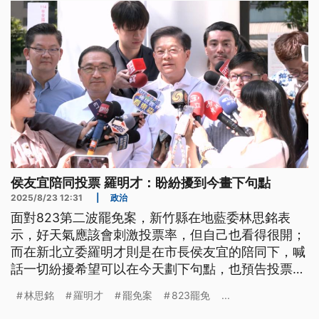
侯友宜陪同投票 羅明才：盼紛擾到今畫下句點
2025/8/23 12:31
|
政治
面對823第二波罷免案，新竹縣在地藍委林思銘表
示，好天氣應該會刺激投票率，但自己也看得很開；
而在新北立委羅明才則是在市長侯友宜的陪同下，喊
話一切紛擾希望可以在今天劃下句點，也預告投票結
束後有機會高歌一曲。
林思銘
羅明才
罷免案
823罷免
...