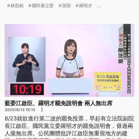
罷團則召開記者會，指控林思銘疑似有賄選行為，對
林思銘
國民黨立委
游顥
羅明才
...
此林思銘表示都是抹黑。
藍委江啟臣、羅明才罷免說明會 兩人無出席
2025/8/13 19:15
|
8/23就欲進行第二波的罷免投票，早起有立法院副院
長江啟臣、國民黨立委羅明才的罷免說明會，毋過兩
人攏無出席。公民團體批評江啟臣無重視地方的建