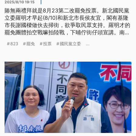
2025/8/10 19:15
|
賰無兩禮拜就是8月23第二改罷免投票。新北國民黨
立委羅明才早起(8/10)和新北市長侯友宜，閣有基隆
市長謝國樑做伙去掃街，欲爭取民眾支持。羅明才的
罷免團體拍空戰嘛拍陸戰，下晡佇街仔頭宣講。南
投，國民黨立委陳玉珍陪游顥去拜票，游顥的罷免團
823
罷免
投票
國民黨立委
...
體佮民進黨的立委開記者會，批評游顥提案中國配
偶，提臺灣身份證6冬的年限改做4冬。