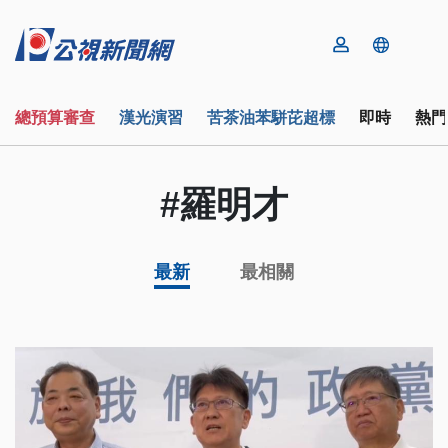
總預算審查
漢光演習
苦茶油苯駢芘超標
即時
熱門
#羅明才
最新
最相關