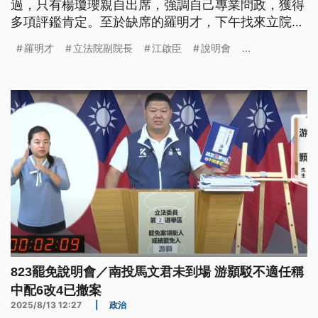
過，只有楊瓊瓔親自出席，強調自己專業問政，獲得
多項評鑑肯定。至於缺席的羅明才，下午找來立院同
事陳菁徽、洪孟楷助陣，用在地建設的政績，爭取民
羅明才
立法院副院長
江啟臣
說明會
...
眾支持。
823罷免說明會／南投馬文君未到場 游顥駁不適任稱
中配6改4已撤案
2025/8/13 12:27
|
政治