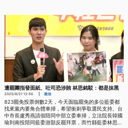
遭罷團指發面紙、吐司恐涉賄 林思銘駁：都是抹黑
2025/8/21 12:56
|
政治
823罷免投票倒數2天，今天面臨罷免的多位藍委都
找來黨內要角合體車掃，希望衝刺爭取選民支持。台
中市長盧秀燕請假陪同中部立委車掃，立法院長韓國
瑜到南投陪同藍委游顥反罷拜票，而竹縣藍委林思銘