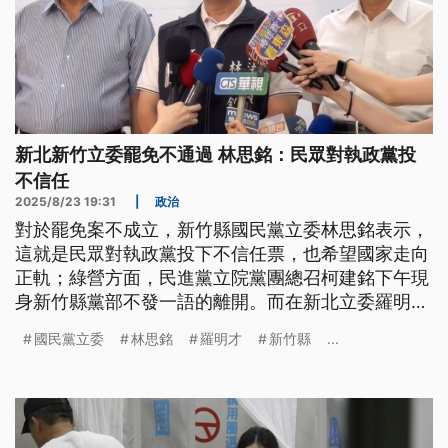
新北新竹立委罷免不通過 林思銘：民眾對執政黨投
不信任
2025/8/23 19:31
|
政治
對於罷免案不成立，新竹縣國民黨立委林思銘表示，
這就是民眾對執政黨投下不信任票，也希望國家走向
正軌；綠營方面，民進黨立院黨團總召柯建銘下午現
身新竹縣黨部不發一語的離開。而在新北立委羅明才
不同意票大幅領先，他宣布自己挺過罷免，高興的在
國民黨立委
林思銘
羅明才
新竹縣
...
服務處高歌「感恩的心」，透露自己已經瘦了快4公
斤。