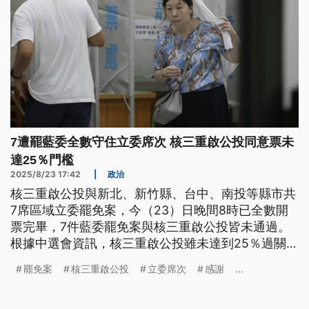
7遭罷藍委全數守住立委席次 核三重啟公投同意票未
達25％門檻
2025/8/23 17:42
|
政治
核三重啟公投與新北、新竹縣、台中、南投等縣市共
7席區域立委罷免案，今（23）日晚間8時已全數開
票完畢，7件藍委罷免案與核三重啟公投皆未通過。
根據中選會資訊，核三重啟公投雖未達到25％過關門
檻，但共獲得超過434萬張同意票，比不同意票還多
罷免案
核三重啟公投
立委席次
感謝
...
出近283萬票。而本次公投整體投票率僅29.53%，
是台灣歷年全國性公投案中第3低。