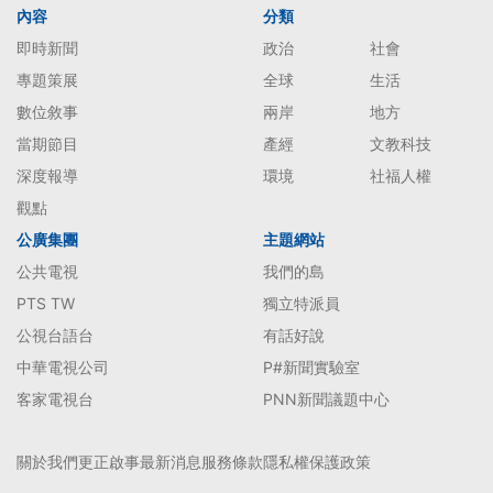
內容
分類
即時新聞
政治
社會
專題策展
全球
生活
數位敘事
兩岸
地方
當期節目
產經
文教科技
深度報導
環境
社福人權
觀點
公廣集團
主題網站
公共電視
我們的島
PTS TW
獨立特派員
公視台語台
有話好說
中華電視公司
P#新聞實驗室
客家電視台
PNN新聞議題中心
關於我們
更正啟事
最新消息
服務條款
隱私權保護政策