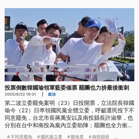
投票倒數韓國瑜領軍藍委催票 罷團也力拚最後衝刺
2025/8/22 19:31
|
政治
第二波立委罷免案明（23）日投開票，立法院長韓國
瑜今（22）日率領國民黨全體立委，呼籲選民投下不
同意罷免，台北市長蔣萬安以及南投縣長許淑華，也
分別在台中和南投為黨內立委助陣；罷團也全力衝
刺，今晚還要辦選前之夜，希望催出更多同意票。
不同意罷免
國民黨立委
罷免票
南投縣長
...