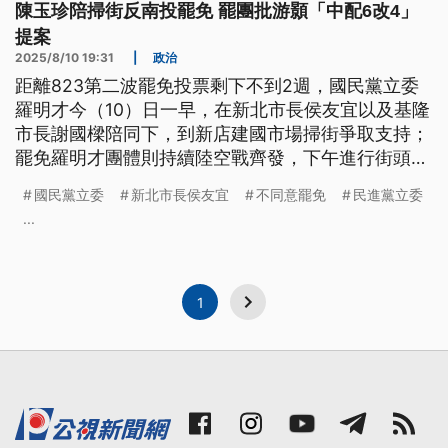
陳玉珍陪掃街反南投罷免 罷團批游顥「中配6改4」
提案
2025/8/10 19:31
|
政治
距離823第二波罷免投票剩下不到2週，國民黨立委
羅明才今（10）日一早，在新北市長侯友宜以及基隆
市長謝國樑陪同下，到新店建國市場掃街爭取支持；
罷免羅明才團體則持續陸空戰齊發，下午進行街頭宣
講。至於南投選情也呈現白熱化，國民黨立委陳玉珍
國民黨立委
新北市長侯友宜
不同意罷免
民進黨立委
陪同游顥掃街拜票，呼籲選民投下不同意罷免；罷免
...
游顥團體則與多位民進黨立委一起召開記者會，批評
游顥提案「中配六改四」。
1