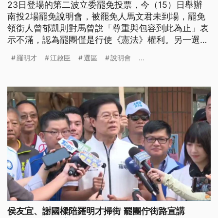
23日登場的第二波立委罷免投票，今（15）日舉辦
南投2場罷免說明會，被罷免人馬文君未到場，罷免
領銜人曾郁凱則對馬曾說「尊重與包容到此為止」表
示不滿，認為罷團僅是行使《憲法》權利。另一選區
罷免領銜人林敬桐指出，游顥參與提案、連署多項爭
羅明才
江啟臣
選區
說明會
...
議法案，認為其不適任；游顥對此回應，中配6改4法
案早已撤案，不在籍投票則是過去民進黨也提過的法
案。
侯友宜、謝國樑陪羅明才掃街 罷團佇街路宣講