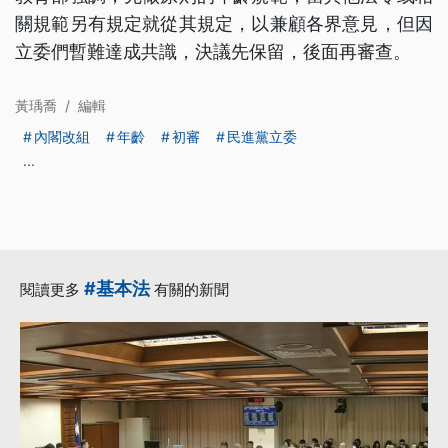
關規範另有規定就從其規定，以兼顧各界意見，但因
立委們暫難達成共識，決議先保留，後面再審查。
黃瑀喬
/
編輯
內閣改組
年齡
初審
民進黨立委
...
#基本法
閱讀更多
有關的新聞