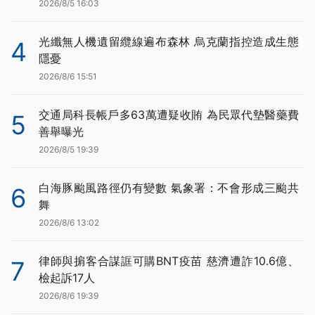
2026/8/5 16:03
光纖無人機遺留纜線遍布森林 烏克蘭指控造成生態
4
隱憂
2026/8/6 15:51
交通局科長帳戶多63萬遭疑收賄 為民眾代墊醫藥費
5
善舉曝光
2026/8/5 19:39
白海豚颱風路徑仍有變數 氣象署：不會形成三颱共
6
舞
2026/8/6 13:02
律師與掮客合謀誆可購BNT疫苗 慈濟遭詐10.6億、
7
檢起訴17人
2026/8/6 19:39