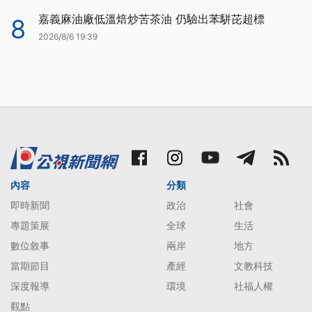
嘉義麻油廠低溫焙炒苦茶油 仍驗出苯駢芘超標
8
2026/8/6 19:39
內容
分類
即時新聞
政治
社會
專題策展
全球
生活
數位敘事
兩岸
地方
當期節目
產經
文教科技
深度報導
環境
社福人權
觀點