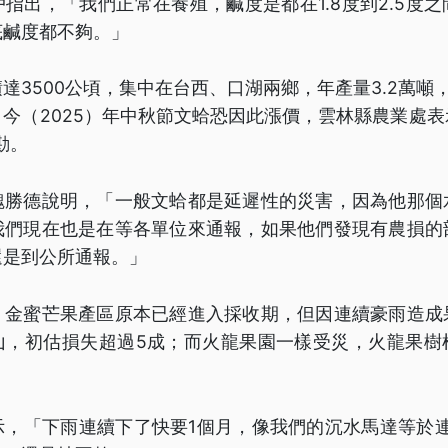
指出，「我們正常在養殖，鹹度是都在1.8度到2.5度
底鹹度都不夠。」
達3500公頃，集中在台西、口湖兩鄉，年產量3.2萬噸
今（2025）年中秋節文蛤恐因此漲價，雲林縣農業處
勘。
魏勝德說明，「一般文蛤都是延遲性的災害，因為他那個
我們現在也是在等各單位來通報，如果他們發現有農損的
還是到公所通報。」
，金蜜芒果產區原本已經進入採收期，但因連續豪雨造成
山，初估損失超過5成；而火龍果園一樣受災，火龍果樹
示，「下雨連續下了快要1個月，像我們的沉水馬達等於連