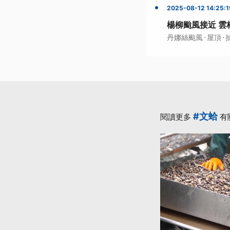
2025-08-12 14:25:1
楊柳颱風接近 雲
·
·
丹娜絲颱風
屋頂
#文蛤
閱讀更多
有