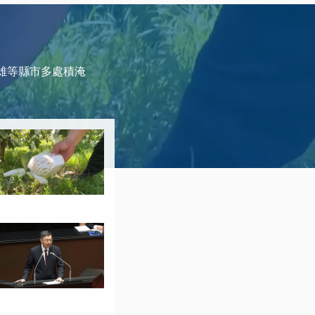
雄等縣市多處積淹