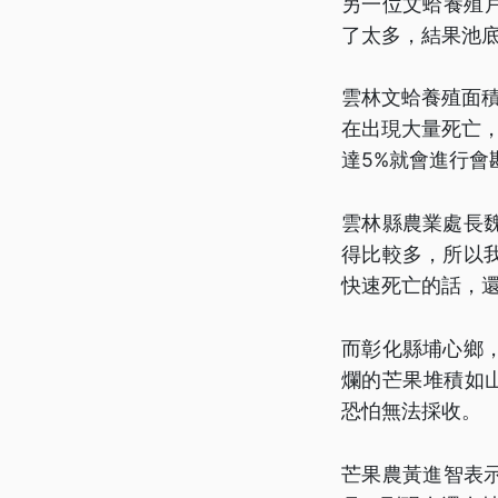
另一位文蛤養殖戶
了太多，結果池
雲林文蛤養殖面積
在出現大量死亡，
達5%就會進行會
雲林縣農業處長
得比較多，所以
快速死亡的話，
而彰化縣埔心鄉
爛的芒果堆積如
恐怕無法採收。
芒果農黃進智表