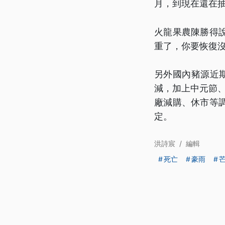
月，到現在還在
火龍果農陳勝得
重了，你要恢復
另外國內豬源近
減，加上中元節、
廠減購、休市等
定。
洪詩宸
/
編輯
死亡
豪雨