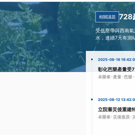
72
相關議題
受低壓帶與西南氣
水，連續7天有測
2025-08-16 19:42:
彰化芭樂產量受7
·
·
·
卓榮泰
產量
芭樂
2025-08-12 13:42:
立院審災後重建
·
·
卓榮泰
災後復原