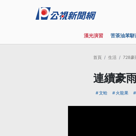
漢光演習
苦茶油苯駢
首頁
生活
728豪
連續豪雨
文蛤
火龍果