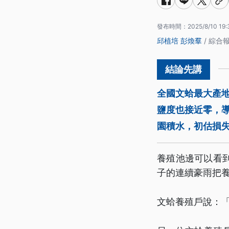
發布時間：
2025/8/10 19:
邱植培
彭煥羣
/ 綜合
全國文蛤最大產
鹽度也接近零，
園積水，初估損失
養殖池邊可以看
子的連續豪雨把
文蛤養殖戶說：