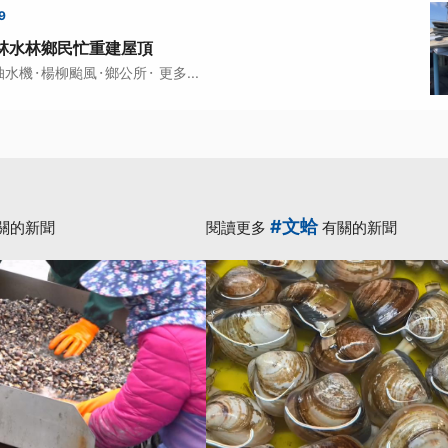
9
林水林鄉民忙重建屋頂
·
·
·
抽水機
楊柳颱風
鄉公所
更多...
#文蛤
關的新聞
閱讀更多
有關的新聞