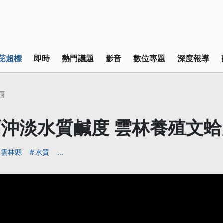
芘超標
即時
熱門議題
影音
數位專題
深度報導
雨
沖淡水質鹹度 雲林養殖文
雲林縣
水質
...