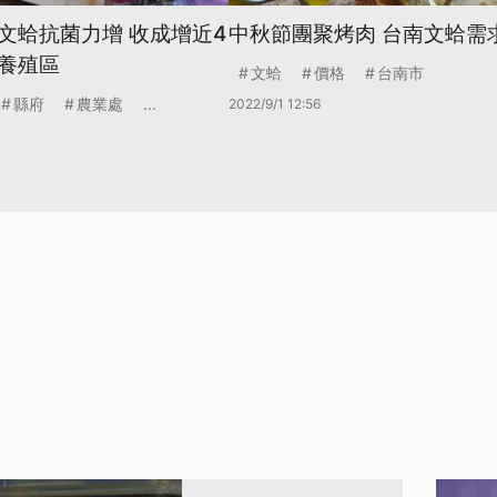
文蛤抗菌力增 收成增近4
中秋節團聚烤肉 台南文蛤需
養殖區
文蛤
價格
台南市
縣府
農業處
...
2022/9/1 12:56