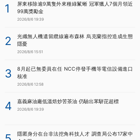
屏東移除逾9萬隻外來種綠鬣蜥 冠軍獵人7個月領近
1
99萬獎勵金
2026/8/6 19:39
光纖無人機遺留纜線遍布森林 烏克蘭指控造成生態
2
隱憂
2026/8/6 15:51
8月起已無委員在任 NCC停發手機等電信設備進口
3
核准
2026/8/6 12:58
嘉義麻油廠低溫焙炒苦茶油 仍驗出苯駢芘超標
4
2026/8/6 19:39
隱匿身分在台非法挖角科技人才 調查局公布17家中
5