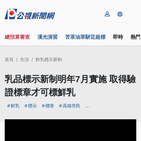
總預算審查
漢光演習
苦茶油苯駢芘超標
即時
熱門
首頁
生活
鮮乳標示新制
乳品標示新制明年7月實施 取得驗
證標章才可標鮮乳
鮮乳
標示
標章
高雄市民
...