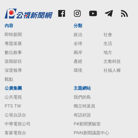
內容
分類
即時新聞
政治
社會
專題策展
全球
生活
數位敘事
兩岸
地方
當期節目
產經
文教科技
深度報導
環境
社福人權
觀點
公廣集團
主題網站
公共電視
我們的島
PTS TW
獨立特派員
公視台語台
有話好說
中華電視公司
P#新聞實驗室
客家電視台
PNN新聞議題中心