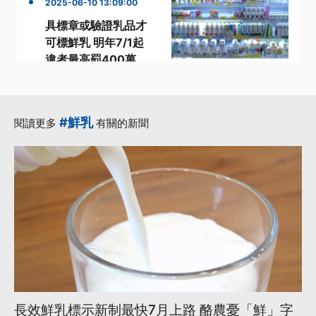
2025-06-10 13:09:00
具標章或驗證乳品才
可標鮮乳 明年7/1起
違者最高罰400萬
·
·
·
400萬
業務
標示
·
·
消費者
衛福部
更多...
#鮮乳
閱讀更多
有關的新聞
長效鮮乳標示新制最快7月上路 酪農憂「鮮」字