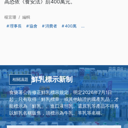
高恐依《食安法》罰400萬元。
楊宜珊
/
編輯
理事長
協會
消費者
400萬
...
鮮乳標示新制
相關議題
食藥署公告修正鮮乳標示規定，明定2026年7月1日
起，只有取得「鮮乳標章」或其他驗證的國產乳品，才
能標示為「鮮乳」。進口液態乳、還原乳等產品不得再
以鮮乳名稱販售，須標示為牛乳、羊乳等名稱。