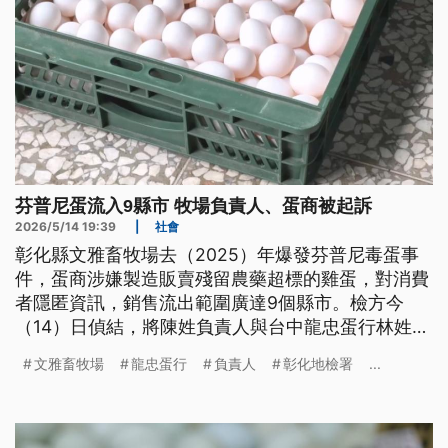
芬普尼蛋流入9縣市 牧場負責人、蛋商被起訴
2026/5/14 19:39
|
社會
彰化縣文雅畜牧場去（2025）年爆發芬普尼毒蛋事
件，蛋商涉嫌製造販賣殘留農藥超標的雞蛋，對消費
者隱匿資訊，銷售流出範圍廣達9個縣市。檢方今
（14）日偵結，將陳姓負責人與台中龍忠蛋行林姓蛋
商起訴，並聲請沒收犯罪所得。蛋行業者喊冤，農業
文雅畜牧場
龍忠蛋行
負責人
彰化地檢署
...
部則說會檢討採樣方式。