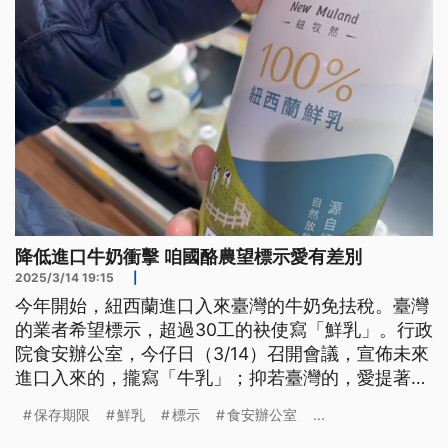
降低進口牛奶衝擊 咱國酪農望標示愛有差別
2025/3/14 19:15
|
今年開始，紐西蘭進口入來臺灣的牛奶免抾稅。臺灣
的業者希望標示，超過30工的袂使寫「鮮乳」。行政
院食安辦公室，今仔日（3/14）召開會議，宣佈未來
進口入來的，攏寫「牛乳」；抑若臺灣的，愛提著相
關的標章，才會當標示做鮮奶。予業者一年的時間準
保存期限
鮮乳
標示
食安辦公室
...
備，明（2026）年七月生效。（新聞標題、導言為