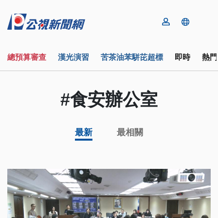
總預算審查
漢光演習
苦茶油苯駢芘超標
即時
熱門
#食安辦公室
最新
最相關