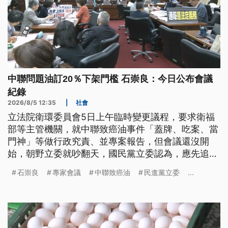
中聯問題油訂20％下架門檻 石崇良：今日公布會議
紀錄
2026/8/5 12:35
|
社會
立法院衛環委員會5日上午臨時變更議程，要求衛福
部等主管機關，就中聯致癌油事件「蓋牌、吃案、當
門神」等做行政究責、並專案報告，但會議還沒開
始，朝野立委就吵翻天，國民黨立委認為，應先追查
真相，才能補漏洞修法，民進黨委員則是主張先修食
石崇良
專家會議
中聯致癌油
民進黨立委
...
安法。另外，針對民進黨團提案要求，公開下架20%
問題油產品會議紀錄，衛福部長石崇良表示，今
（5）日會將會議紀錄上網公布。