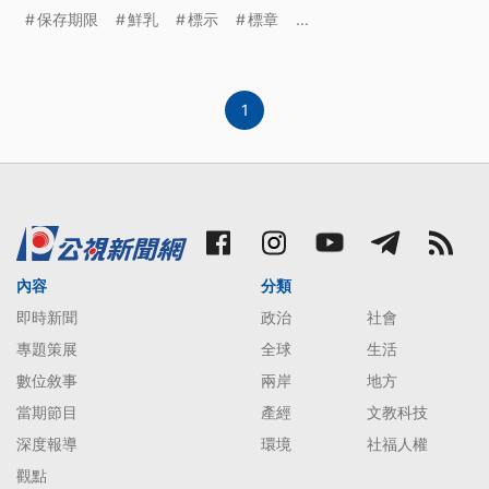
進口液態乳要標示為「牛乳」；而國內牛乳也必須取
保存期限
鮮乳
標示
標章
...
得相關標章，才能標示為鮮乳，規劃將給業者1年緩
衝期，在2026年7月正式生效。
1
內容
分類
即時新聞
政治
社會
專題策展
全球
生活
數位敘事
兩岸
地方
當期節目
產經
文教科技
深度報導
環境
社福人權
觀點