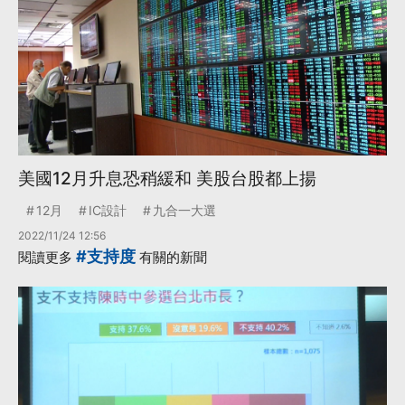
美國12月升息恐稍緩和 美股台股都上揚
12月
IC設計
九合一大選
2022/11/24 12:56
#支持度
閱讀更多
有關的新聞