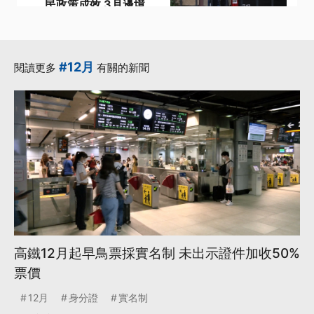
民政策成效 3月邊境
非法移民數創新低
·
·
·
川普
移民
移民政策
·
·
邊境
非法移民
更多...
#12月
閱讀更多
有關的新聞
高鐵12月起早鳥票採實名制 未出示證件加收50%
票價
12月
身分證
實名制