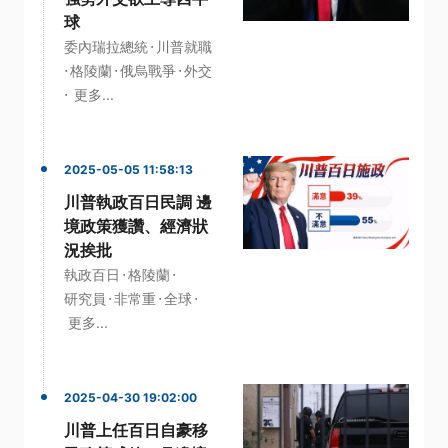
球
·
委內瑞拉總統
川普就職
·
·
·
格陵蘭
俄烏戰爭
外交
·
更多...
2025-05-05 11:58:13
川普執政百日民調 邊
境政策獲讚、經濟狀
況挨批
·
·
執政百日
格陵蘭
·
·
·
研究員
非常重
全球
更多...
2025-04-30 19:02:00
川普上任百日自豪移