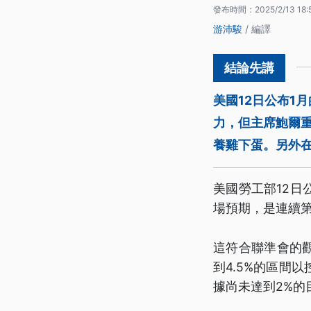
發布時間：
2025/2/13 18:
游沛駿
/ 編譯
美國12日公布1
力，但主席鮑爾
養雞下蛋。另外
美國勞工部12日
場預期，是連續
這符合聯準會的觀
到4.5%的區間
據尚未達到2%的