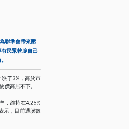
會為聯準會帶來壓
經有民眾乾脆自己
急。
上漲了3%，高於市
物價高居不下。
，維持在4.25%
時表示，目前通膨數