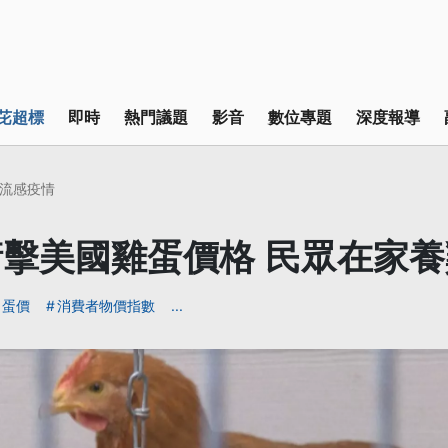
芘超標
即時
熱門議題
影音
數位專題
深度報導
流感疫情
擊美國雞蛋價格 民眾在家
蛋價
消費者物價指數
...