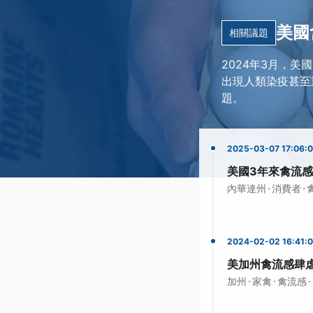
美國
相關議題
2024年3月，
出現人類染疫甚至
題。
2025-03-07 17:06:
美國3年來禽流感
·
·
內華達州
消費者
2024-02-02 16:41:
美加州禽流感肆
·
·
·
加州
家禽
禽流感