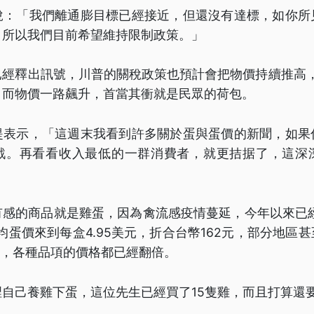
說：「我們離通膨目標已經接近，但還沒有達標，如你所
，所以我們目前希望維持限制政策。」
經釋出訊號，川普的關稅政策也預計會把物價持續推高，
。而物價一路飆升，首當其衝就是民眾的荷包。
提表示，「這週末我看到許多關於蛋與蛋價的新聞，如果
戰。再看看收入最低的一群消費者，就更拮据了，這深
感的商品就是雞蛋，因為禽流感疫情蔓延，今年以來已經
均蛋價來到每盒4.95美元，折合台幣162元，部分地區
上，各種品項的價格都已經翻倍。
自己養雞下蛋，這位先生已經買了15隻雞，而且打算還