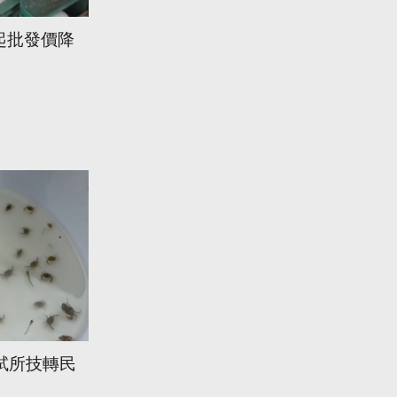
起批發價降
試所技轉民