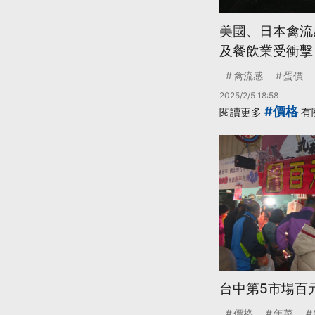
美國、日本禽流
及餐飲業受衝擊
禽流感
蛋價
2025/2/5 18:58
#價格
閱讀更多
有
台中第5市場百
價格
年菜