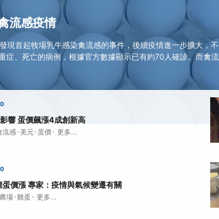
禽流感疫情
美國發現首起牧場乳牛感染禽流感的事件，後續疫情進一步擴大，
重症、死亡的病例，根據官方數據顯示已有約70人確診。而禽
00
影響 蛋價飆漲4成創新高
·
·
·
禽流感
美元
蛋價
更多...
00
虐蛋價漲 專家：疫情與氣候變遷有關
·
·
農場
雞蛋
更多...