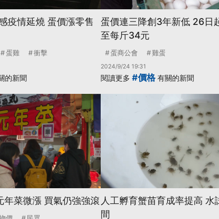
感疫情延燒 蛋價漲零售
蛋價連三降創3年新低 26日
至每斤34元
蛋雞
衝擊
蛋商公會
雞蛋
2024/9/24 19:31
#價格
關的新聞
閱讀更多
有關的新聞
元年菜微漲 買氣仍強強滾
人工孵育蟹苗育成率提高 水
間
物價
民眾