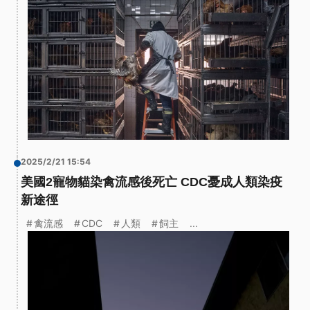
2025/2/21 15:54
美國2寵物貓染禽流感後死亡 CDC憂成人類染疫
新途徑
禽流感
CDC
人類
飼主
...