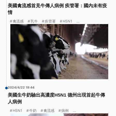
美國禽流感首見牛傳人病例 疾管署：國內未有疫
情
禽流感
乳牛
疾管署
H5N1
...
2024/4/22 19:44
美國生牛奶驗出高濃度H5N1 德州出現首起牛傳
人病例
H5N1
牛奶
禽流感
病例
...