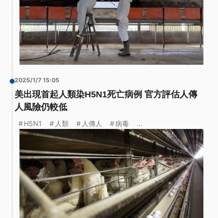
2025/1/7 15:05
美出現首起人類染H5N1死亡病例 官方評估人傳
人風險仍較低
H5N1
人類
人傳人
病毒
...