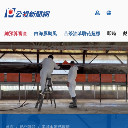
總預算審查
白海豚颱風
苦茶油苯駢芘超標
即時
熱
首頁
熱門議題
美國禽流感疫情