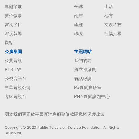
專題策展
全球
生活
數位敘事
兩岸
地方
當期節目
產經
文教科技
深度報導
環境
社福人權
觀點
公廣集團
主題網站
公共電視
我們的島
PTS TW
獨立特派員
公視台語台
有話好說
中華電視公司
P#新聞實驗室
客家電視台
PNN新聞議題中心
關於我們
更正啟事
最新消息
服務條款
隱私權保護政策
Copyright © 2020 Public Television Service Foundation. All Rights
Reserved.