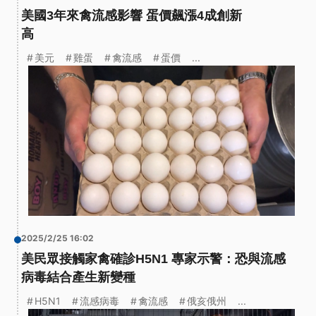
美國3年來禽流感影響 蛋價飆漲4成創新
高
美元
雞蛋
禽流感
蛋價
...
2025/2/25 16:02
美民眾接觸家禽確診H5N1 專家示警：恐與流感
病毒結合產生新變種
H5N1
流感病毒
禽流感
俄亥俄州
...