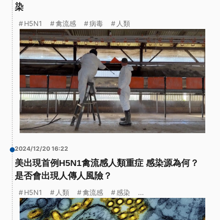
染
H5N1
禽流感
病毒
人類
2024/12/20 16:22
美出現首例H5N1禽流感人類重症 感染源為何？
是否會出現人傳人風險？
H5N1
人類
禽流感
感染
...