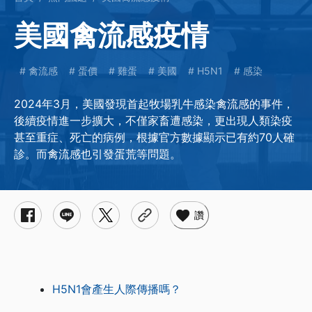
美國禽流感疫情
禽流感
蛋價
雞蛋
美國
H5N1
感染
2024年3月，美國發現首起牧場乳牛感染禽流感的事件，
後續疫情進一步擴大，不僅家畜遭感染，更出現人類染疫
甚至重症、死亡的病例，根據官方數據顯示已有約70人確
診。而禽流感也引發蛋荒等問題。
讚
H5N1會產生人際傳播嗎？