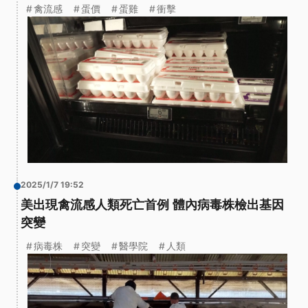
禽流感
蛋價
蛋雞
衝擊
2025/1/7 19:52
美出現禽流感人類死亡首例 體內病毒株檢出基因
突變
病毒株
突變
醫學院
人類