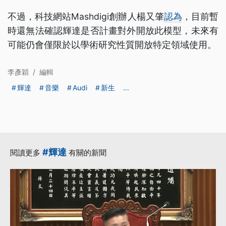
不過，科技網站Mashdigi創辦人楊又肇
認為
，目前暫
時還無法確認輝達是否計畫對外開放此模型，未來有
可能仍會僅限於以學術研究性質開放特定領域使用。
李彥穎
/
編輯
輝達
音樂
Audi
新生
...
#輝達
閱讀更多
有關的新聞