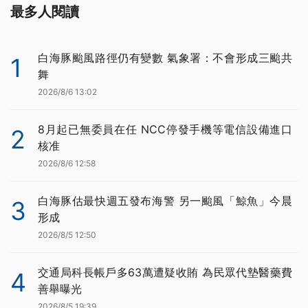
最多人閱讀
白海豚颱風路徑仍有變數 氣象署：不會形成三颱共
1
舞
2026/8/6 13:02
8月起已無委員在任 NCC停發手機等電信設備進口
2
核准
2026/8/6 12:58
白海豚估最快週五發布海警 另一颱風「鯨魚」今晨
3
形成
2026/8/5 12:50
交通局科長帳戶多63萬遭疑收賄 為民眾代墊醫藥費
4
善舉曝光
2026/8/5 19:39