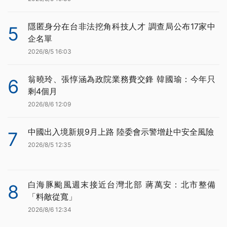
隱匿身分在台非法挖角科技人才 調查局公布17家中
5
企名單
2026/8/5 16:03
翁曉玲、張惇涵為政院業務費交鋒 韓國瑜：今年只
6
剩4個月
2026/8/6 12:09
中國出入境新規9月上路 陸委會示警增赴中安全風險
7
2026/8/5 12:35
白海豚颱風週末接近台灣北部 蔣萬安：北市整備
8
「料敵從寬」
2026/8/6 12:34