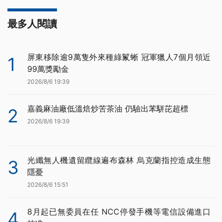
最多人閱讀
屏東移除逾9萬隻外來種綠鬣蜥 冠軍獵人7個月領近
1
99萬獎勵金
2026/8/6 19:39
嘉義麻油廠低溫焙炒苦茶油 仍驗出苯駢芘超標
2
2026/8/6 19:39
光纖無人機遺留纜線遍布森林 烏克蘭指控造成生態
3
隱憂
2026/8/6 15:51
8月起已無委員在任 NCC停發手機等電信設備進口
4