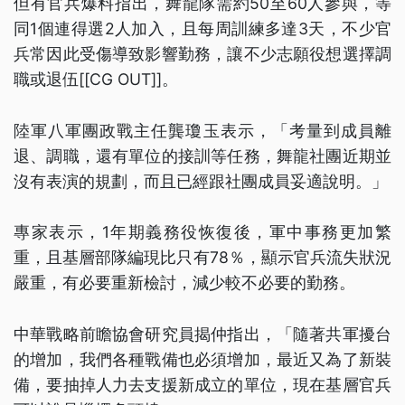
但有官兵爆料指出，舞龍隊需約50至60人參與，等
同1個連得選2人加入，且每周訓練多達3天，不少官
兵常因此受傷導致影響勤務，讓不少志願役想選擇調
職或退伍[[CG OUT]]。
陸軍八軍團政戰主任龔瓊玉表示，「考量到成員離
退、調職，還有單位的接訓等任務，舞龍社團近期並
沒有表演的規劃，而且已經跟社團成員妥適說明。」
專家表示，1年期義務役恢復後，軍中事務更加繁
重，且基層部隊編現比只有78％，顯示官兵流失狀況
嚴重，有必要重新檢討，減少較不必要的勤務。
中華戰略前瞻協會研究員揭仲指出，「隨著共軍擾台
的增加，我們各種戰備也必須增加，最近又為了新裝
備，要抽掉人力去支援新成立的單位，現在基層官兵