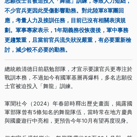
志願役士官被迫投入「舞龍」訓練，導致人力短絀，
不少官兵更因此受傷影響勤務。對此陸軍8軍團回
應，考量人力及接訓任務，目前已沒有相關表演規
劃。軍事專家表示，1年期義務役恢復後，軍中事務
更趨繁重，且當前官兵流失狀況嚴重，有必要重新檢
討，減少較不必要的勤務。
總統賴清德日前勗勉部隊，才宣示要讓官兵更專注於
戰訓本務，不過如今有國軍基層再爆料，多名志願役
士官被迫投入「舞龍」訓練。
軍聞社今（2024）年春節時釋出歷史畫面，揭露國
軍部隊曾有5條知名的舞龍隊伍，當時常在地方慶典
與國慶遊行中亮相，更預告今年10月有望再度現身。