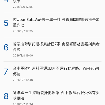
核准
2026/8/6 12:58
控Uber Eats給薪未一單一計 外送員團體揚言提告加
5
重詐欺
2026/8/7 12:35
苦茶油苯駢芘超標累計已7家 食藥署將赴雲嘉與業者
6
會談
2026/8/8 19:09
台南團隊打造社區通訊鏈 不用行動網路、Wi-Fi仍可
7
傳輸
2026/8/7 19:40
遭準國一生持斷裂掃把攻擊 台中教師右眼受傷有失
8
明風險
2026/8/7 12:34