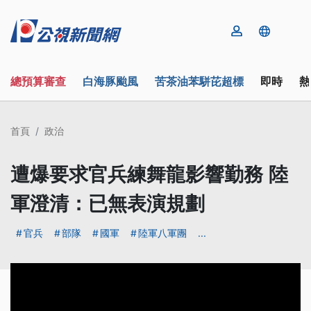
總預算審查
白海豚颱風
苦茶油苯駢芘超標
即時
熱
首頁
政治
遭爆要求官兵練舞龍影響勤務 陸
軍澄清：已無表演規劃
官兵
部隊
國軍
陸軍八軍團
...