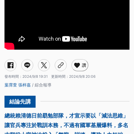
讚
發布時間：
2024/9/8 19:31
更新時間：
2024/9/8 20:06
葉霈萱
張梓嘉
/ 綜合報導
總統賴清德日前勗勉部隊，才宣示要以「減法思維」
讓官兵專注於戰訓本務，不過有國軍基層爆料，多名