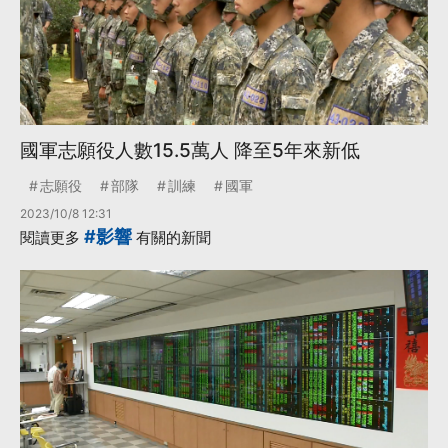
國軍志願役人數15.5萬人 降至5年來新低
志願役
部隊
訓練
國軍
2023/10/8 12:31
#影響
閱讀更多
有關的新聞