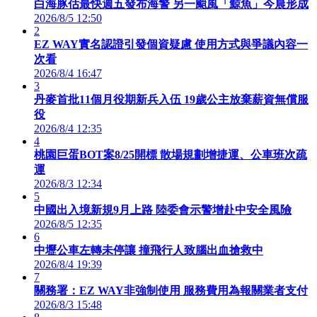
白海豚估最快週五發布海警 另一颱風「鯨魚」今晨形成
2026/8/5 12:50
2
EZ WAY實名認證引發個資疑慮 使用方式與爭議內容一
次看
2026/8/4 16:47
3
丹麥首批11個月役期新兵入伍 19歲公主放棄薪資無償服
役
2026/8/4 12:35
4
桃園巨蛋BOT案8/25開標 散場規劃增捷運、公車班次疏
運
2026/8/3 12:34
5
中國出入境新規9月上路 陸委會示警增赴中安全風險
2026/8/5 12:35
6
中壢公車左轉未停讓 撞飛行人致腦出血搶救中
2026/8/4 19:39
7
關務署：EZ WAY非強制使用 服務費用為報關業者支付
2026/8/3 15:48