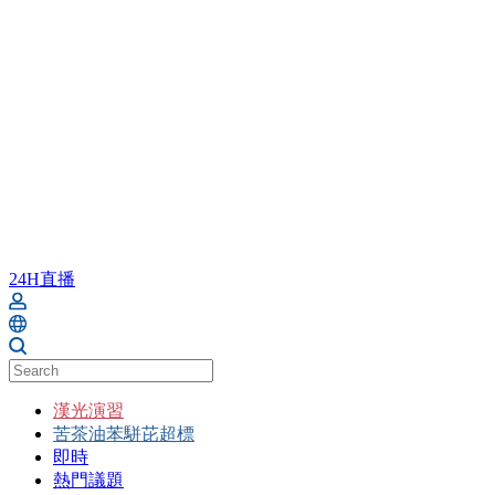
24H直播
漢光演習
苦茶油苯駢芘超標
即時
熱門議題