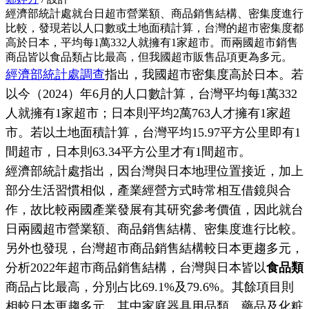
經濟部統計處就台日超市營業額、商品銷售結構、密集度進行
比較，發現若以人口數或土地面積計算，台灣的超市密集度都
高於日本，平均每1萬332人就擁有1家超市。而兩國超市銷售
商品皆以食品類占比最高，但我國超市販售品項更為多元。
經濟部統計處調查
指出，我國超市密集度高於日本。若
以今（2024）年6月的人口數計算，台灣平均每1萬332
人就擁有1家超市；日本則平均2萬763人才擁有1家超
市。若以土地面積計算，台灣平均15.97平方公里即有1
間超市，日本則63.34平方公里才有1間超市。
經濟部統計處指出，因台灣與日本地理位置接近，加上
部分生活習慣相似，產業經營方式時常相互借鏡與合
作，故比較兩國產業發展有其研究參考價值，因此就台
日兩國超市營業額、商品銷售結構、密集度進行比較。
另外也發現，台灣超市商品銷售結構較日本更趨多元，
分析2022年超市商品銷售結構，台灣與日本皆以
食品類
商品占比最高，分別占比69.1%及79.6%。其餘項目則
相較日本更趨多元，其中家庭器具用品類、藥品及化粧