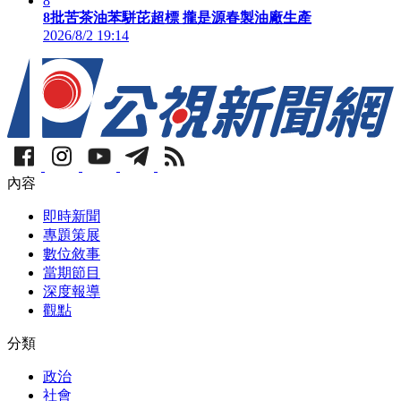
8
8批苦茶油苯駢芘超標 攏是源春製油廠生產
2026/8/2 19:14
內容
即時新聞
專題策展
數位敘事
當期節目
深度報導
觀點
分類
政治
社會