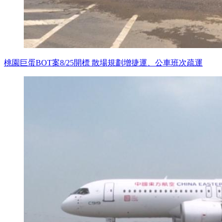
桃園巨蛋BOT案8/25開標 散場規劃增捷運、公車班次疏運