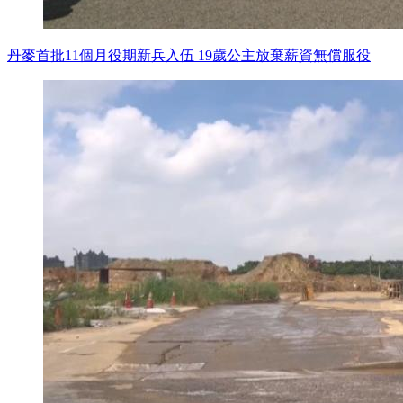
丹麥首批11個月役期新兵入伍 19歲公主放棄薪資無償服役