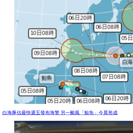
白海豚估最快週五發布海警 另一颱風「鯨魚」今晨形成