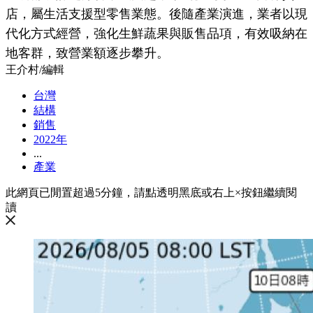
店，屬生活支援型零售業態。後隨產業演進，業者以現
代化方式經營，強化生鮮蔬果與販售品項，有效吸納在
地客群，致營業額逐步攀升。
王介村
/
編輯
台灣
結構
銷售
2022年
...
產業
此網頁已閒置超過5分鐘，請點透明黑底或右上×按鈕繼續閱
讀