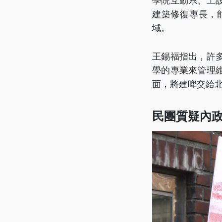
學院互動系、工
建築修復專長，
域。
王錫福指出，許
學的專業來管理
面，將建啤交給
民團質疑內