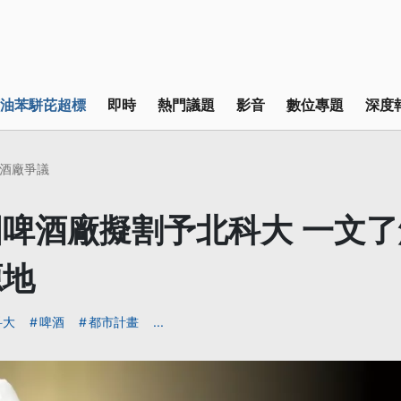
油苯駢芘超標
即時
熱門議題
影音
數位專題
深度
酒廠爭議
啤酒廠擬割予北科大 一文
源地
科大
啤酒
都市計畫
...