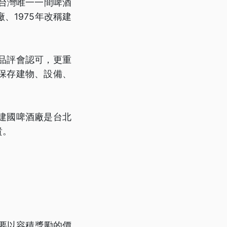
代台灣唯一一間啤酒
、1975年改稱建
品評會認可，更重
保存建物、設備、
建國啤酒廠是台北
貴。
張要以容積獎勵的價