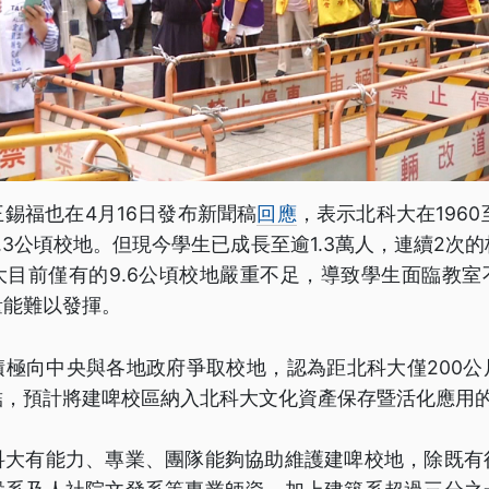
錫福也在4月16日發布新聞稿
回應
，表示北科大在1960
.3公頃校地。但現今學生已成長至逾1.3萬人，連續2次
大目前僅有的9.6公頃校地嚴重不足，導致學生面臨教室
量能難以發揮。
積極向中央與各地政府爭取校地，認為距北科大僅200公
結，預計將建啤校區納入北科大文化資產保存暨活化應用
科大有能力、專業、團隊能夠協助維護建啤校地，除既有