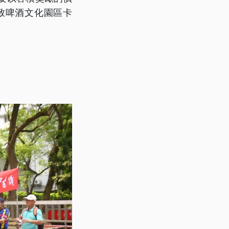
致啤酒文化園區卡
。