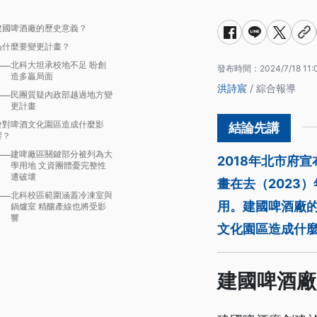
建國啤酒廠的歷史意義？
為什麼要變更計畫？
北科大坦承校地不足 盼創
發布時間：
2024/7/18 11:
造多贏局面
洪詩宸
/ 綜合報導
民團質疑內政部越過地方變
更計畫
會對啤酒文化園區造成什麼影
響？
建啤廠區關鍵部分被列為大
2018年北市府
學用地 文資團體憂完整性
遭破壞
畫在去（2023
北科校區範圍涵蓋冷凍室與
用。建國啤酒廠
鍋爐室 精釀產線也將受影
響
文化園區造成什
建國啤酒廠