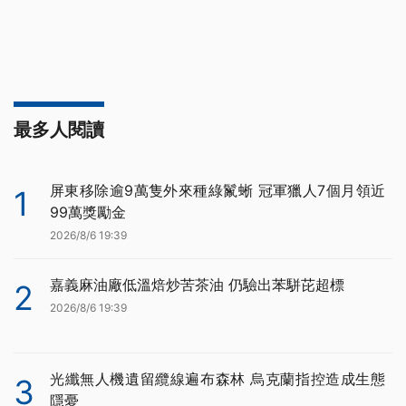
最多人閱讀
屏東移除逾9萬隻外來種綠鬣蜥 冠軍獵人7個月領近
1
99萬獎勵金
2026/8/6 19:39
嘉義麻油廠低溫焙炒苦茶油 仍驗出苯駢芘超標
2
2026/8/6 19:39
光纖無人機遺留纜線遍布森林 烏克蘭指控造成生態
3
隱憂