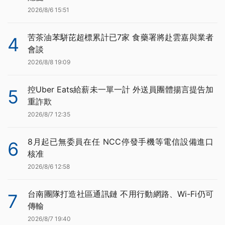
2026/8/6 15:51
苦茶油苯駢芘超標累計已7家 食藥署將赴雲嘉與業者
4
會談
2026/8/8 19:09
控Uber Eats給薪未一單一計 外送員團體揚言提告加
5
重詐欺
2026/8/7 12:35
8月起已無委員在任 NCC停發手機等電信設備進口
6
核准
2026/8/6 12:58
台南團隊打造社區通訊鏈 不用行動網路、Wi-Fi仍可
7
傳輸
2026/8/7 19:40