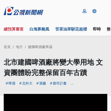
總預算審查
白海豚颱風
苦茶油苯駢芘超標
即時
熱
首頁
地方
建國啤酒廠爭議
北市建國啤酒廠將變大學用地 文
資團體盼完整保留百年古蹟
啤酒
北科大
酒廠
都市計畫
...