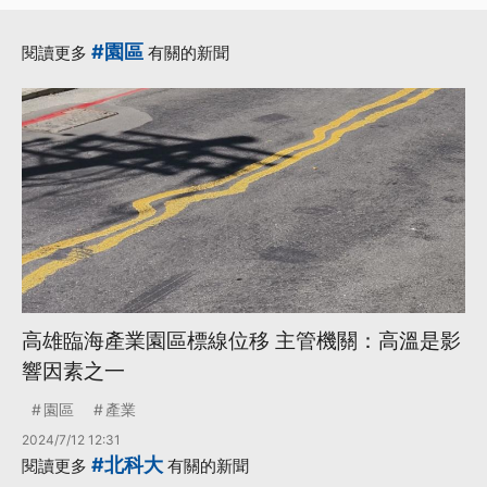
·
·
專案小組
建國啤酒廠
更多...
#園區
閱讀更多
有關的新聞
高雄臨海產業園區標線位移 主管機關：高溫是影
響因素之一
園區
產業
2024/7/12 12:31
#北科大
閱讀更多
有關的新聞