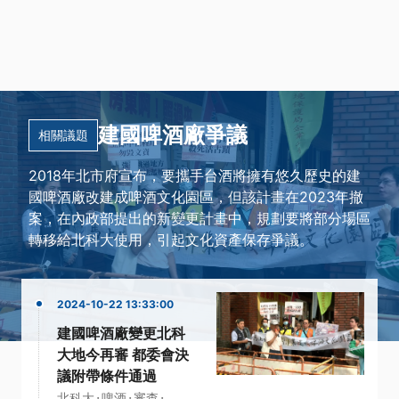
建國啤酒廠爭議
相關議題
2018年北市府宣布，要攜手台酒將擁有悠久歷史的建
國啤酒廠改建成啤酒文化園區，但該計畫在2023年撤
案，在內政部提出的新變更計畫中，規劃要將部分場區
轉移給北科大使用，引起文化資產保存爭議。
2024-10-22 13:33:00
建國啤酒廠變更北科
大地今再審 都委會決
議附帶條件通過
·
·
·
北科大
啤酒
審查