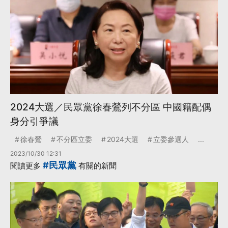
2024大選／民眾黨徐春鶯列不分區 中國籍配偶
身分引爭議
徐春鶯
不分區立委
2024大選
立委參選人
...
2023/10/30 12:31
#民眾黨
閱讀更多
有關的新聞