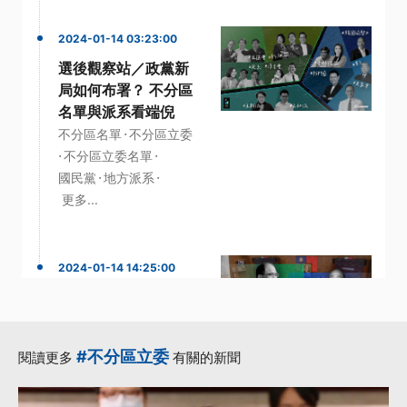
2024-01-14 03:23:00
選後觀察站／政黨新
局如何布署？ 不分區
名單與派系看端倪
·
不分區名單
不分區立委
·
·
不分區立委名單
·
·
國民黨
地方派系
更多...
2024-01-14 14:25:00
選後觀察站／誰來當
院長？ 一文分析政黨
新舊山頭的變與不變
#不分區立委
閱讀更多
有關的新聞
·
·
·
2021年
國民黨
新潮流
·
·
朱立倫
民眾黨
更多...