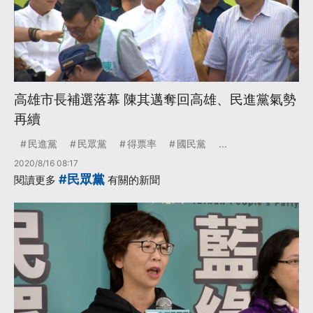
高雄市長補選落幕 陳其邁奪回高雄、民進黨氣勢
再續
民進黨
民眾黨
得票率
國民黨
...
2020/8/16 08:17
#民眾黨
閱讀更多
有關的新聞