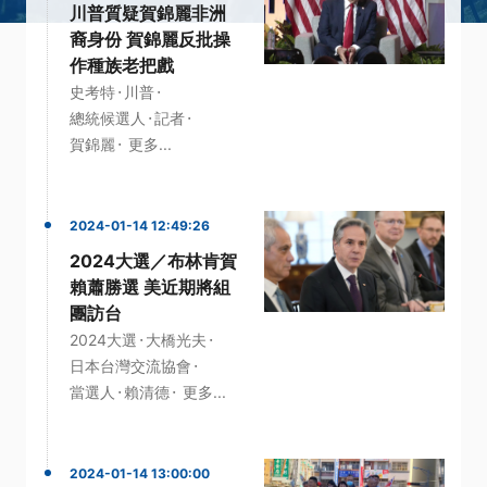
川普質疑賀錦麗非洲
裔身份 賀錦麗反批操
作種族老把戲
·
·
史考特
川普
·
·
總統候選人
記者
·
賀錦麗
更多...
2024-01-14 12:49:26
2024大選／布林肯賀
賴蕭勝選 美近期將組
團訪台
·
·
2024大選
大橋光夫
·
日本台灣交流協會
·
·
當選人
賴清德
更多...
2024-01-14 13:00:00