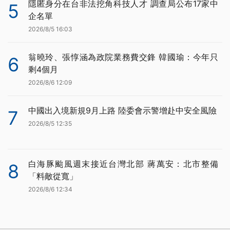
隱匿身分在台非法挖角科技人才 調查局公布17家中
5
企名單
2026/8/5 16:03
翁曉玲、張惇涵為政院業務費交鋒 韓國瑜：今年只
6
剩4個月
2026/8/6 12:09
中國出入境新規9月上路 陸委會示警增赴中安全風險
7
2026/8/5 12:35
白海豚颱風週末接近台灣北部 蔣萬安：北市整備
8
「料敵從寬」
2026/8/6 12:34