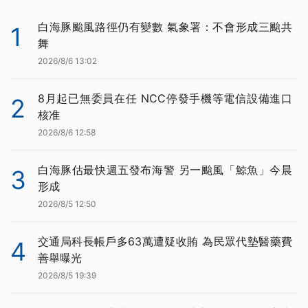
白海豚颱風路徑仍有變數 氣象署：不會形成三颱共
1
舞
2026/8/6 13:02
8月起已無委員在任 NCC停發手機等電信設備進口
2
核准
2026/8/6 12:58
白海豚估最快週五發布海警 另一颱風「鯨魚」今晨
3
形成
2026/8/5 12:50
交通局科長帳戶多63萬遭疑收賄 為民眾代墊醫藥費
4
善舉曝光
2026/8/5 19:39