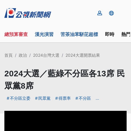
總預算審查
漢光演習
苦茶油苯駢芘超標
即時
熱門
首頁
政治
2024台灣大選
2024大選開票結果
2024大選／藍綠不分區各13席 民
眾黨8席
不分區立委
民眾黨
得票率
不分區
...