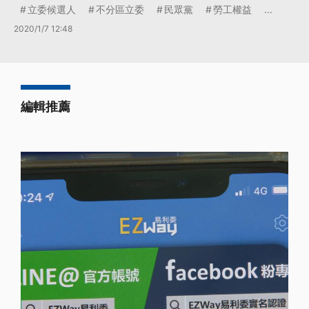
立委候選人
不分區立委
民眾黨
勞工權益
...
2020/1/7 12:48
編輯推薦