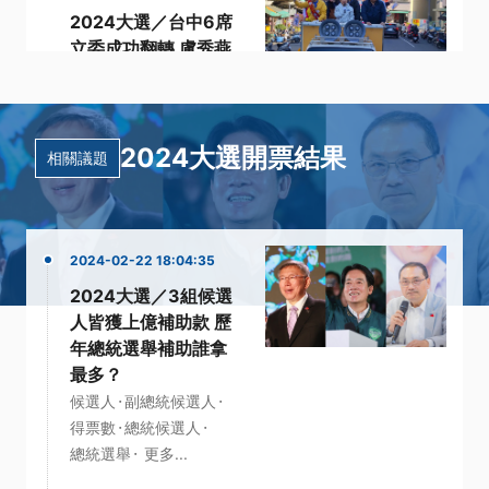
2024大選／台中6席
立委成功翻轉 盧秀燕
助攻好評
·
·
中二選區
區域立委
·
·
·
當選人
盧秀燕
立委
2024大選開票結果
更多...
相關議題
2024-02-22 18:04:35
2024大選／3組候選
人皆獲上億補助款 歷
年總統選舉補助誰拿
最多？
·
·
候選人
副總統候選人
·
·
得票數
總統候選人
·
總統選舉
更多...