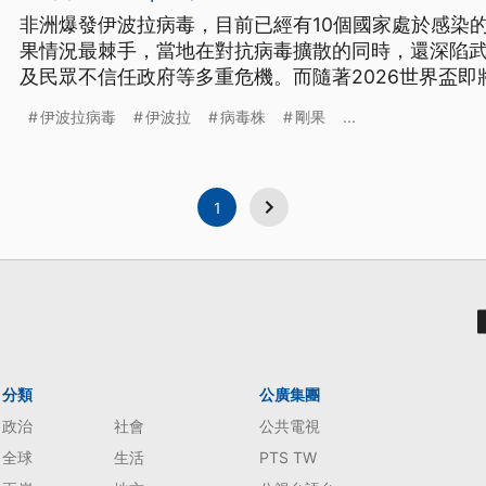
非洲爆發伊波拉病毒，目前已經有10個國家處於感染
果情況最棘手，當地在對抗病毒擴散的同時，還深陷
及民眾不信任政府等多重危機。而隨著2026世界盃
與機場防疫監控，嚴防演變成跨洲公共衛生危機。
伊波拉病毒
伊波拉
病毒株
剛果
...
1
分類
公廣集團
政治
社會
公共電視
全球
生活
PTS TW