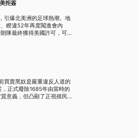
遭美拒簽
，引爆北美洲的足球熱潮。地
、睽違52年再度闖進會內
伊朗隊最終獲得美國許可，可以
籍的阿爾坦，遭到美國拒簽只
前買賣黑奴是嚴重違反人道的
，正式廢除1685年由當時的
實質意義，但凸顯了正視殖民
差別待遇問題。