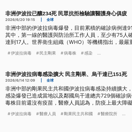
非洲伊波拉已釀234死 民眾抗拒檢驗讓醫護身心俱疲
2026/6/20 19:15
|
全球
非洲中部的伊波拉病毒爆發，目前累積的確診病例達91
其中，第一線的醫護與防治所工作人員，至少有75人
達到17人。世界衛生組織（WHO）等機構指出，最
擠的難民營不僅衛生條件差，民眾抗拒檢驗與治療，
伊波拉病毒
民主剛果
病毒株
感染
...
非洲伊波拉病毒感染擴大 民主剛果、烏干達已151死
2026/6/14 12:09
|
全球
非洲中部的剛果民主共和國伊波拉病毒感染持續擴大
感染爆發已造成當地以及鄰國烏干達總共729個確診病
毒株目前還沒有疫苗，醫療人員認為，防疫上最大障
的不信任，讓他們工作更加困難。
伊波拉病毒
醫療人員
剛果民主共和國
醫療院所
...