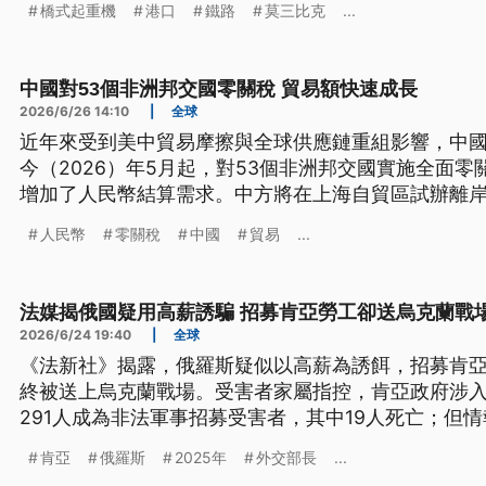
橋式起重機
港口
鐵路
莫三比克
...
中國對53個非洲邦交國零關稅 貿易額快速成長
2026/6/26 14:10
|
全球
近年來受到美中貿易摩擦與全球供應鏈重組影響，中
今（2026）年5月起，對53個非洲邦交國實施全面
增加了人民幣結算需求。中方將在上海自貿區試辦離
也不再沿海獨大，內陸西部地區外貿總額，今年前5個
人民幣
零關稅
中國
貿易
...
法媒揭俄國疑用高薪誘騙 招募肯亞勞工卻送烏克蘭戰
2026/6/24 19:40
|
全球
《法新社》揭露，俄羅斯疑似以高薪為誘餌，招募肯
終被送上烏克蘭戰場。受害者家屬指控，肯亞政府涉
291人成為非法軍事招募受害者，其中19人死亡；但
能超過千人，引發外界高度關注。
肯亞
俄羅斯
2025年
外交部長
...