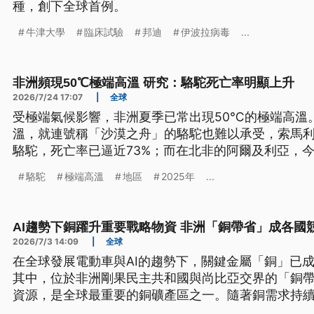
種，創下全球首例。
牛津大學
臨床試驗
邦迪
伊波拉病毒
...
非洲頻現50℃極端高溫 研究：駱駝死亡率明顯上升
2026/7/24 17:07
|
全球
受極端氣候影響，非洲夏季已常出現50℃的極端高溫
溫，就連號稱「沙漠之舟」的駱駝也難以承受，索馬利亞
駱駝，死亡率已逼近73%；而在北非的阿爾及利亞，今
死亡數量，同樣也出現顯著增加。
駱駝
極端高溫
地區
2025年
...
AI趨勢下銅躍升重要戰略物資 非洲「銅帶省」成各國
2026/7/3 14:09
|
全球
在全球發展電動車與AI的趨勢下，關鍵金屬「銅」已
其中，位於非洲剛果民主共和國與尚比亞交界的「銅
資源，是全球最重要的銅礦產區之一。隨著銅需求持
歐美及日本等國積極布局、爭相投資開發的重要戰略