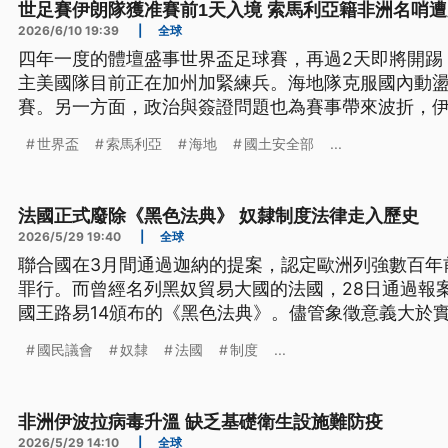
世足賽伊朗隊獲准賽前1天入境 索馬利亞籍非洲名哨
2026/6/10 19:39
|
全球
四年一度的體壇盛事世界盃足球賽，再過2天即將開踢
主美國隊目前正在加州加緊練兵。海地隊克服國內動盪
賽。另一方面，政治與簽證問題也為賽事帶來波折，
在賽前1天入境。而非洲的年度最佳男裁判、索馬利亞
世界盃
索馬利亞
海地
國土安全部
...
能折返。
法國正式廢除《黑色法典》 奴隸制度法律走入歷史
2026/5/29 19:40
|
全球
聯合國在3月間通過迦納的提案，認定歐洲列強數百年
罪行。而曾經名列黑奴貿易大國的法國，28日通過報案
國王路易14頒布的《黑色法典》。儘管象徵意義大於
時代黑歷史，以及直接面對海外殖民地與本土國民的
國民議會
奴隸
法國
制度
...
非洲伊波拉病毒升溫 缺乏基礎衛生設施難防疫
2026/5/29 14:10
|
全球