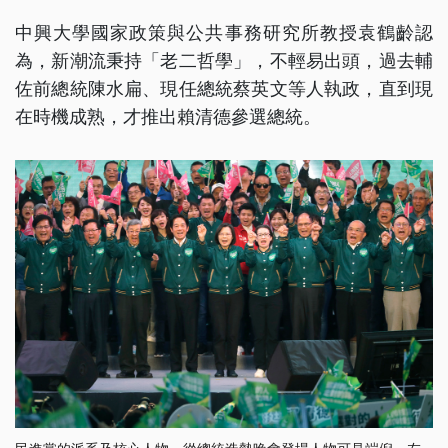
中興大學國家政策與公共事務研究所教授袁鶴齡認
為，新潮流秉持「老二哲學」，不輕易出頭，過去輔
佐前總統陳水扁、現任總統蔡英文等人執政，直到現
在時機成熟，才推出賴清德參選總統。