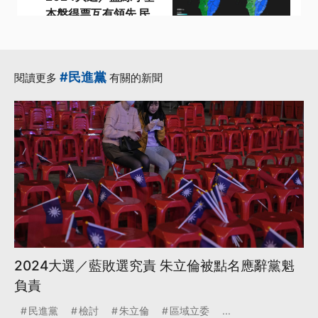
本盤得票互有領先 民
眾黨催出竹苗選票
·
·
2024大選
候選人
·
·
得票率
民眾黨
#民進黨
閱讀更多
有關的新聞
·
第三勢力
更多...
2024大選／藍敗選究責 朱立倫被點名應辭黨魁
負責
民進黨
檢討
朱立倫
區域立委
...