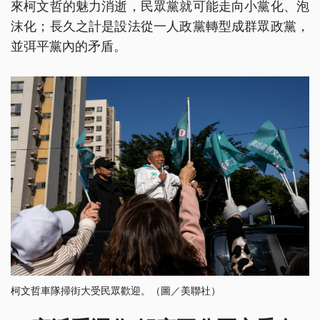
來柯文哲的魅力消逝，民眾黨就可能走向小黨化、泡
沫化；長久之計是設法從一人政黨轉型成群眾政黨，
並弭平黨內的矛盾。
柯文哲車隊掃街大受民眾歡迎。（圖／美聯社）