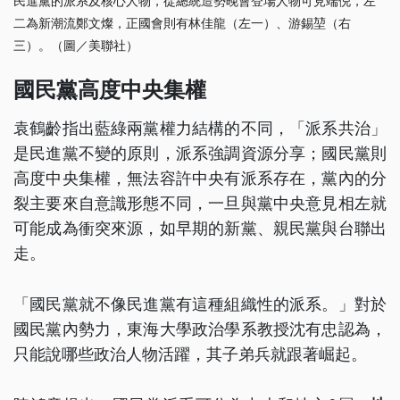
民進黨的派系及核心人物，從總統造勢晚會登場人物可見端倪，左
二為新潮流鄭文燦，正國會則有林佳龍（左一）、游錫堃（右
三）。（圖／美聯社）
國民黨高度中央集權
袁鶴齡指出藍綠兩黨權力結構的不同，「派系共治」
是民進黨不變的原則，派系強調資源分享；國民黨則
高度中央集權，無法容許中央有派系存在，黨內的分
裂主要來自意識形態不同，一旦與黨中央意見相左就
可能成為衝突來源，如早期的新黨、親民黨與台聯出
走。
「國民黨就不像民進黨有這種組織性的派系。」對於
國民黨內勢力，東海大學政治學系教授沈有忠認為，
只能說哪些政治人物活躍，其子弟兵就跟著崛起。