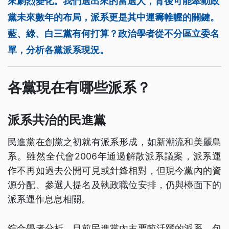
來劇烈變化。我們選出來的當選人，背後可能牽動政
黨未來數年的布局，派系更是其中運籌帷幄的關鍵。
藍、綠、白三黨有何打算？政治學者從不分區立委名
單，分析各黨派系現況。
各黨現在有哪些派系？
派系共治的民進黨
民進黨在創黨之初就有派系形成，如新潮流和美麗島
系。雖然全代會2006年通過解散派系議案，派系運
作不再如過去公開可見或針鋒相對，但現今黨內的資
源分配、參選人提名及執政職位安排，仍與檯面下的
派系運作息息相關。
綜合學者分析，目前民進黨內主要較活躍的派系，包