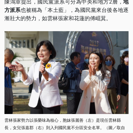
陳鴻章提出，國民黨派系可分為中央和地方2層，
地
方派系
也被稱為「本土藍」，為國民黨來台後各地逐
漸壯大的勢力，如雲林張家和花蓮的傅崐萁。
雲林張家勢力以張榮味為核心，胞妹張麗善（左）是現任雲林縣
長，女兒張嘉郡（右）則入列國民黨不分區安全名單。（圖／取自