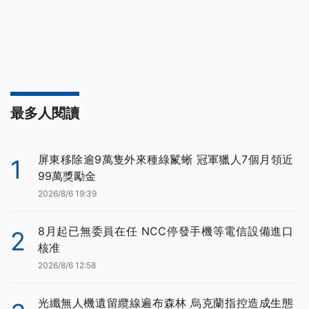
最多人閱讀
屏東移除逾9萬隻外來種綠鬣蜥 冠軍獵人7個月領近
1
99萬獎勵金
2026/8/6 19:39
8月起已無委員在任 NCC停發手機等電信設備進口
2
核准
2026/8/6 12:58
光纖無人機遺留纜線遍布森林 烏克蘭指控造成生態