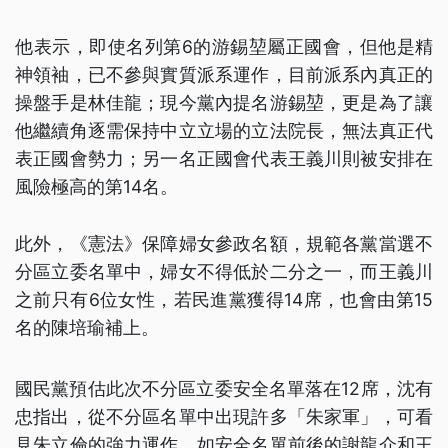
他表示，即使名列第6的游錫堃屬正國會，但他是精
神領袖，已不參與實質派系運作，目前派系內真正的
操盤手是林佳龍；現今黨內提名游錫堃，更是為了讓
他繼續角逐需保持中立立場的立法院長，無法真正代
表正國會勢力；另一名正國會代表王義川則被安排在
風險極高的第14名。
此外，《憲法》保障婦女參政名額，規範各黨當選不
分區立委名單中，婦女不得低於二分之一，而王義川
之前只有6位女性，若民進黨獲得14席，也會由第15
名的陳培瑜補上。
國民黨預估此次不分區立委安全名單落在12席，沈有
忠指出，從不分區名單中出現許多「朱家軍」，可看
見朱立倫的強力運作，如安全名單前後的謝龍介和王