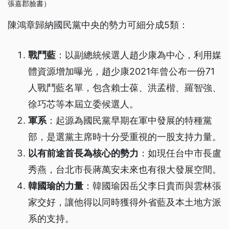
張嘉郡臉書）
陳鴻章歸納國民黨中央的勢力可細分成5類：
戰鬥藍
：以副總統候選人趙少康為中心，利用媒
體資源增加曝光，趙少康2021年曾公布一份71
人戰鬥藍名單，包含賴士葆、洪孟楷、羅智強、
徐巧芯等本屆立委候選人。
軍系
：起源為國民黨早期在軍中發展的特種黨
部，是選黨主席時十分受重視的一股支持力量。
以有前途首長為核心的勢力
：如現任台中市長盧
秀燕，台北市長蔣萬安未來也有很大發展空間。
韓國瑜的力量
：韓國瑜因岳父李日貴而與雲林張
家交好，讓他得以同時獲得外省藍及本土地方派
系的支持。