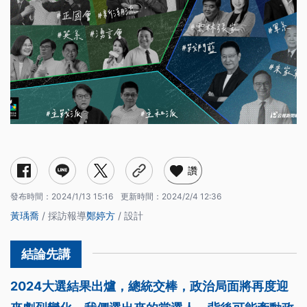
各黨現在有哪些派系？
一窺派系運作 解密不分區立委名單
派系共治的民進黨
國民黨高度中央集權
民眾黨的分裂隱憂
讚
發布時間：
2024/1/13 15:16
更新時間：
2024/2/4 12:36
黃瑀喬
/ 採訪報導
鄭婷方
/ 設計
2024大選結果出爐，總統交棒，政治局面將再度迎