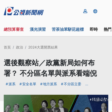
總預算審查
漢光演習
苦茶油苯駢芘超標
即時
熱門
首頁
政治
2024大選開票結果
選後觀察站／政黨新局如何布
署？ 不分區名單與派系看端倪
派系
安全名單
地方派系
不分區立委
...