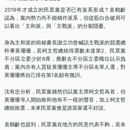
2019年才成立的民眾黨是否已有派系形成？袁鶴齡
認為，黨內勢力尚不能稱作派系，但從藍白合破局可
以看出「主和派」與「主戰派」的分裂隱憂。
身為主和派的前秘書長謝立功曾喊話主戰派的競選總
幹事黃珊珊，若柯文哲總統得票數未達第2、民眾黨
不分區立委少於8席，應辭去不分區立委職位以示負
責；黨內亦有人質疑黃珊珊主導不分區名單人選，對
黃珊珊將自己排在第1名頗有微詞。
沈有忠分析，民眾黨雖然仍以黨主席柯文哲為首，但
黃珊珊等人開始敢和他有不一樣的聲音，加上柯文哲
總統敗選，未來民眾黨會是誰當家還不好說。
袁鶴齡也提到，民眾黨在地方的民意代表不夠，若未