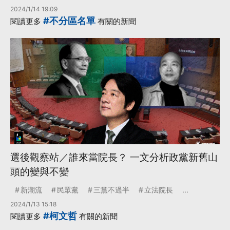
2024/1/14 19:09
#不分區名單
閱讀更多
有關的新聞
選後觀察站／誰來當院長？ 一文分析政黨新舊山
頭的變與不變
新潮流
民眾黨
三黨不過半
立法院長
...
2024/1/13 15:18
#柯文哲
閱讀更多
有關的新聞