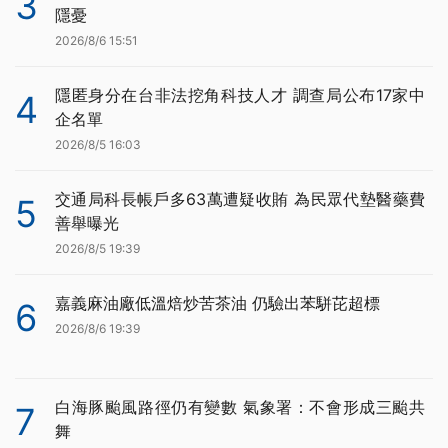
3
隱憂
2026/8/6 15:51
隱匿身分在台非法挖角科技人才 調查局公布17家中
4
企名單
2026/8/5 16:03
交通局科長帳戶多63萬遭疑收賄 為民眾代墊醫藥費
5
善舉曝光
2026/8/5 19:39
嘉義麻油廠低溫焙炒苦茶油 仍驗出苯駢芘超標
6
2026/8/6 19:39
白海豚颱風路徑仍有變數 氣象署：不會形成三颱共
7
舞