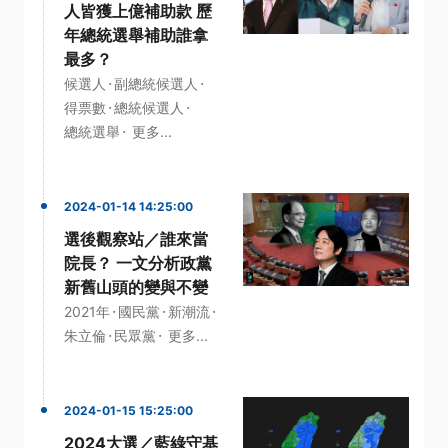
人皆獲上億補助款 歷
年總統選舉補助誰拿
最多？
·
·
候選人
副總統候選人
·
·
得票數
總統候選人
·
總統選舉
更多...
2024-01-14 14:25:00
選後觀察站／誰來當
院長？ 一文分析政黨
新舊山頭的變與不變
·
·
·
2021年
國民黨
新潮流
·
·
朱立倫
民眾黨
更多...
2024-01-15 15:25:00
2024大選／藍綠守基