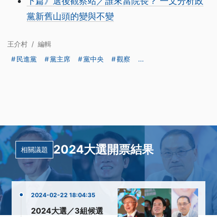
下篇》選後觀察站／誰來當院長？ 一文分析政
黨新舊山頭的變與不變
王介村
/
編輯
民進黨
黨主席
黨中央
觀察
...
2024大選開票結果
相關議題
2024-02-22 18:04:35
2024大選／3組候選