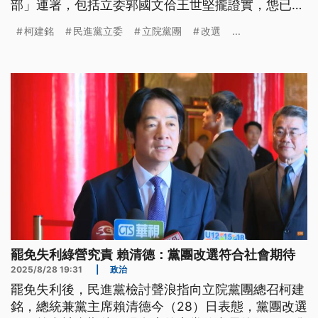
部」連署，包括立委郭國文佮王世堅攏證實，怹已經
簽連署書，抑若柯建銘是無加回應。（新聞標題、導
柯建銘
民進黨立委
立院黨團
改選
...
言為台語文）
罷免失利綠營究責 賴清德：黨團改選符合社會期待
2025/8/28 19:31
|
政治
罷免失利後，民進黨檢討聲浪指向立院黨團總召柯建
銘，總統兼黨主席賴清德今（28）日表態，黨團改選