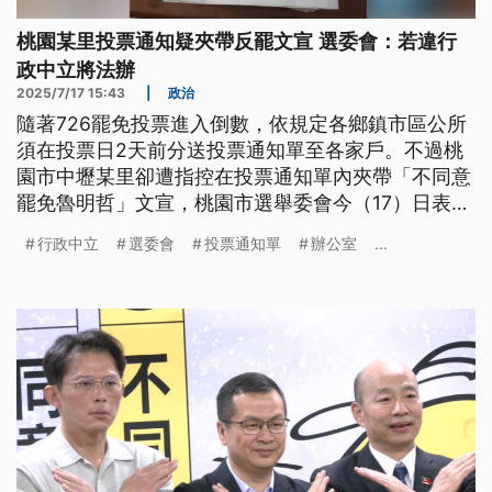
桃園某里投票通知疑夾帶反罷文宣 選委會：若違行
政中立將法辦
2025/7/17 15:43
|
政治
隨著726罷免投票進入倒數，依規定各鄉鎮市區公所
須在投票日2天前分送投票通知單至各家戶。不過桃
園市中壢某里卻遭指控在投票通知單內夾帶「不同意
罷免魯明哲」文宣，桃園市選舉委會今（17）日表
示，已對該里里長展開調查，將對違反行政中立行為
行政中立
選委會
投票通知單
辦公室
...
移送法辦。魯明哲辦公室回應稱此事件與其團隊無
關，呼籲雙方陣營遵守相關法令。