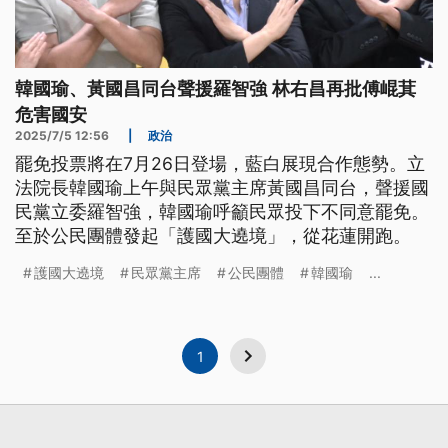
韓國瑜、黃國昌同台聲援羅智強 林右昌再批傅崐萁
危害國安
2025/7/5 12:56
|
政治
罷免投票將在7月26日登場，藍白展現合作態勢。立
法院長韓國瑜上午與民眾黨主席黃國昌同台，聲援國
民黨立委羅智強，韓國瑜呼籲民眾投下不同意罷免。
至於公民團體發起「護國大遶境」，從花蓮開跑。
護國大遶境
民眾黨主席
公民團體
韓國瑜
...
1