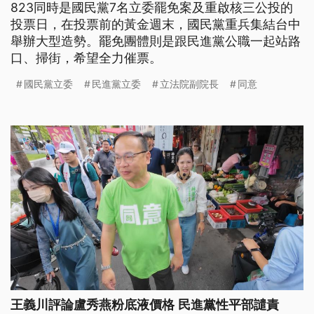
823同時是國民黨7名立委罷免案及重啟核三公投的
投票日，在投票前的黃金週末，國民黨重兵集結台中
舉辦大型造勢。罷免團體則是跟民進黨公職一起站路
口、掃街，希望全力催票。
國民黨立委
民進黨立委
立法院副院長
同意
王義川評論盧秀燕粉底液價格 民進黨性平部譴責