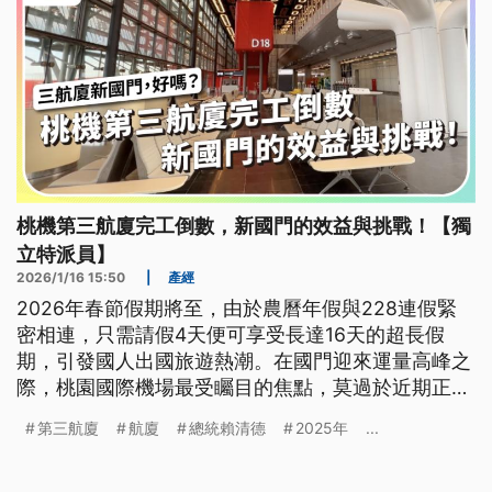
桃機第三航廈完工倒數，新國門的效益與挑戰！【獨
立特派員】
2026/1/16 15:50
|
產經
2026年春節假期將至，由於農曆年假與228連假緊
密相連，只需請假4天便可享受長達16天的超長假
期，引發國人出國旅遊熱潮。在國門迎來運量高峰之
際，桃園國際機場最受矚目的焦點，莫過於近期正式
啟用的第三航廈「北登機廊廳」。這座耗資千億、籌
第三航廈
航廈
總統賴清德
2025年
...
備多年的「新國門」，不僅是紓解機場飽和壓力的及
時雨，更承載著台灣提升國際競爭力、吸引全球人才