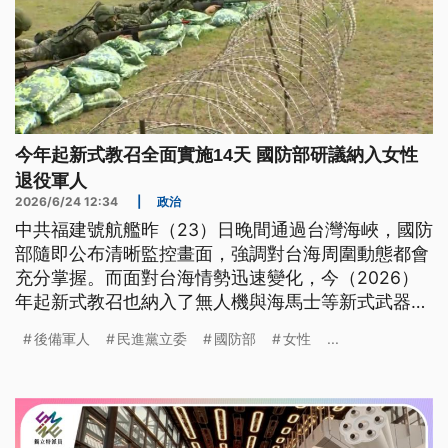
今年起新式教召全面實施14天 國防部研議納入女性
退役軍人
2026/6/24 12:34
|
政治
中共福建號航艦昨（23）日晚間通過台灣海峽，國防
部隨即公布清晰監控畫面，強調對台海周圍動態都會
充分掌握。而面對台海情勢迅速變化，今（2026）
年起新式教召也納入了無人機與海馬士等新式武器訓
練，採原兵歸原位的原則；同時國防部也研議，要讓
後備軍人
民進黨立委
國防部
女性
...
退役志願役的女性官兵一起納入後備教召，相關草案
目前還在審議當中。