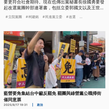
要更符合社會期待。現在也傳出黨秘書長徐國勇要發
起改選黨團幹部連署書，包括立委郭國文以及王世堅
都證實已經簽下連署。不過柯建銘沒有多做回應，只
立院黨團
柯建銘
民進黨立委
改選
...
表示此時無聲勝有聲。
藍營要角集結台中籲反罷免 罷團與綠營黨公職掃街
催同意票
2025/8/17 19:31
|
政治