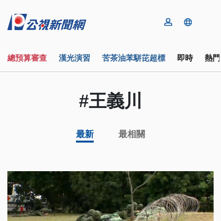
總預算審查
漢光演習
苦茶油苯駢芘超標
即時
熱門
#王義川
最新
最相關