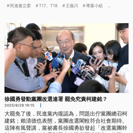
過嚴謹程序還要有人說違法，那更代表北市府的全力
民進黨立委
T17、T18
王義川
專案小組
...
以赴是對的，王義川則表示只是在談制度，政府公有
土地標售過程有制度法律若有不足的地方要修改。
徐國勇發動黨團改選連署 罷免究責柯建銘？
2025/8/28 19:15
|
大罷免了後，民進黨內攏認為，問題出佇黨團總召柯
建銘；賴清德也表態，黨團改選閣較符合社會期待。
這陣有風聲講，黨祕書長徐國勇欲發起「改選黨團幹