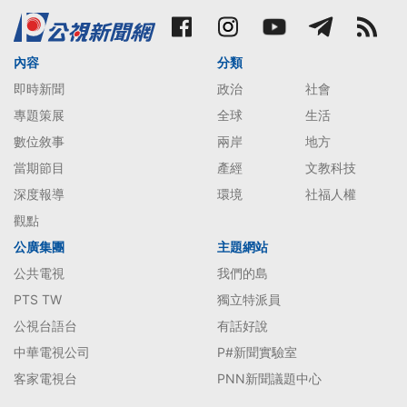
內容
分類
即時新聞
政治
社會
專題策展
全球
生活
數位敘事
兩岸
地方
當期節目
產經
文教科技
深度報導
環境
社福人權
觀點
公廣集團
主題網站
公共電視
我們的島
PTS TW
獨立特派員
公視台語台
有話好說
中華電視公司
P#新聞實驗室
客家電視台
PNN新聞議題中心