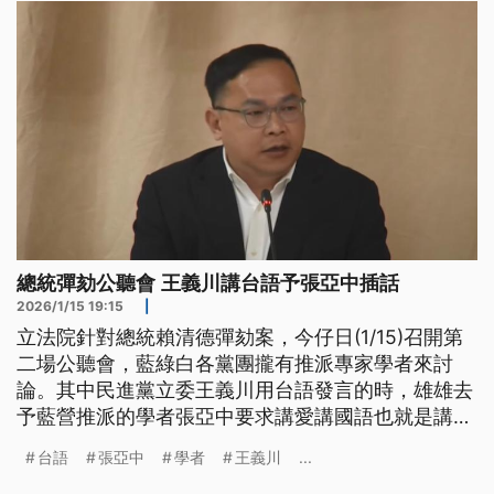
與資金的厚望。
總統彈劾公聽會 王義川講台語予張亞中插話
2026/1/15 19:15
|
立法院針對總統賴清德彈劾案，今仔日(1/15)召開第
二場公聽會，藍綠白各黨團攏有推派專家學者來討
論。其中民進黨立委王義川用台語發言的時，雄雄去
予藍營推派的學者張亞中要求講愛講國語也就是講華
語的意思，王義川誠不滿就要求伊去揣翻譯。有台語
台語
張亞中
學者
王義川
...
團體批評學者，毋但對國家語言法完全無了解，也要