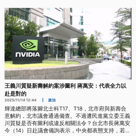
求台語袂使閣受人打壓。（新聞標題、導言為台語
文）
王義川質疑新壽解約案涉圖利 蔣萬安：代表全力以
赴是對的
2025/11/14 12:44
|
政治
輝達總部將落腳北士科T17、T18，北市府與新壽合
意解約，北市議會通過備查。不過遭民進黨立委王義
川質疑是否有圖利或違反相關法令？台北市長蔣萬安
今（14）日赴議會備詢表示，中央都表態支持，若經