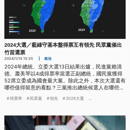
2024大選／藍綠守基本盤得票互有領先 民眾黨催出
竹苗選票
2024/1/15 15:25
|
政治
2024年總統、立委大選13日結果出爐，民進黨賴清
德、蕭美琴以4成得票率當選正副總統，國民黨獲得
52席立委成為國會最大黨。除此之外，本次大選還有
哪些值得留意的看點？三黨推出總統候選人在哪些地
方取得領先？國會各黨席次又出現哪些變化？
得票率
民眾黨
領先
2024大選
...