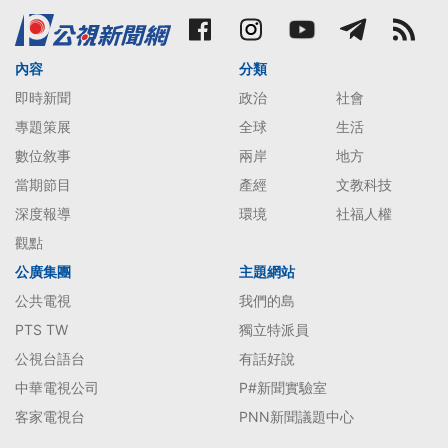
內容
分類
即時新聞
政治
社會
專題策展
全球
生活
數位敘事
兩岸
地方
當期節目
產經
文教科技
深度報導
環境
社福人權
觀點
公廣集團
主題網站
公共電視
我們的島
PTS TW
獨立特派員
公視台語台
有話好說
中華電視公司
P#新聞實驗室
客家電視台
PNN新聞議題中心