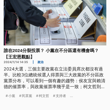
誰在2024分裂投票？ 小黨在不分區還有機會嗎？
【王宏恩觀點】
2024/1/14 14:35
|
政治
2024大選，三個主要政黨在立法委員席次都沒有過
半。比較3位總統候選人得票與三大政黨的不分區政
黨票分布，可以看到一個有趣的趨勢：侯友宜與賴清
德的催票率，與政黨催票率幾乎是一致；柯文哲則獲
得370萬票，比民眾黨的300萬票多了將近20%，其
小黨
民眾黨
柯文哲
支持者
...
支持者存在顯著的分裂投票現象。