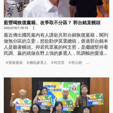
藍營喝恢復黨籍、改爭取不分區？ 郭台銘直幌頭
2023/10/1 19:15
|
最近傳出國民黨內有人講欲共郭台銘恢復黨籍，閣列
做無分區的立委，想欲勸伊莫選總統，毋過郭台銘本
人是聽著幌頭。抑若民眾黨的柯文哲，是繼續堅持看
民調、贏的就做在野上強的參選人，民調輸的愛退
選，閣唱國民黨根本就無影欲合作，干焦想欲共人食
恢復黨籍
總統參選人
柯文哲
郭台銘
...
掉。另外民進黨的賴清德，今仔日是去臺中連紲走5
場，拍拚爭取支持。(本則新聞標題、導言皆為臺語
文)