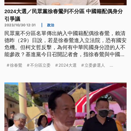
2024大選／民眾黨徐春鶯列不分區 中國籍配偶身分
引爭議
2023/10/30 12:31
|
政治
民眾黨不分區名單傳出納入中國籍配偶徐春鶯，賴清
德昨（29）日說，若是徐春鶯進入立法院，恐有國安
危機。但柯文哲反擊，為何有中華民國身分證的人不
能參政？基進黨今日召開記者會，指徐春鶯與中國統
戰單位有關聯性；行政院長陳建仁也回應，用人要以
徐春鶯
不分區立委
2024大選
立委參選人
...
國安考量為最高標準。