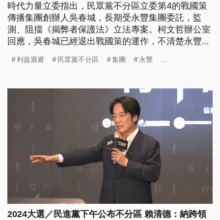
時代力量立委指出，民眾黨不分區立委第4的戰國策
傳播集團創辦人吳春城，長期受永豐集團委託，監
測、阻擋《揭弊者保護法》立法專案。柯文哲辦公室
回應，吳春城已經退出戰國策的運作，不清楚永豐金
委託的案件。
利益迴避
民眾黨不分區
集團
永豐
...
2024大選／民進黨下午公布不分區 賴清德：納跨領