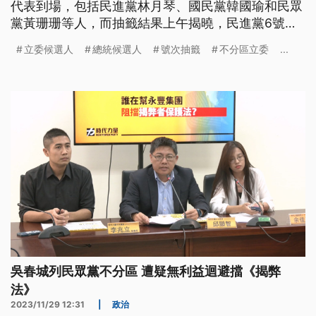
代表到場，包括民進黨林月琴、國民黨韓國瑜和民眾
黨黃珊珊等人，而抽籤結果上午揭曉，民進黨6號、
國民黨9號、民眾黨12號。
立委候選人
總統候選人
號次抽籤
不分區立委
...
吳春城列民眾黨不分區 遭疑無利益迴避擋《揭弊
法》
2023/11/29 12:31
|
政治