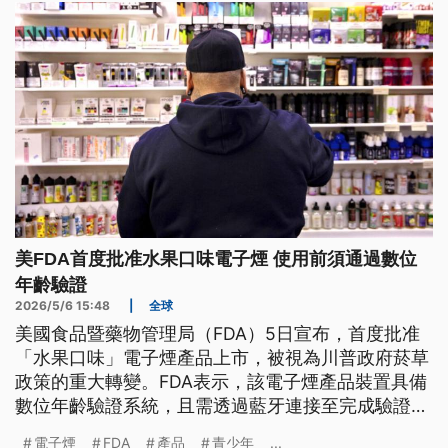
部分爭議，同時避免戰爭的外交方案。而美伊接下來
60天的談判結果，也將成為外界關注焦點。
美FDA首度批准水果口味電子煙 使用前須通過數位
年齡驗證
2026/5/6 15:48
|
全球
美國食品暨藥物管理局（FDA）5日宣布，首度批准
「水果口味」電子煙產品上市，被視為川普政府菸草
政策的重大轉變。FDA表示，該電子煙產品裝置具備
數位年齡驗證系統，且需透過藍牙連接至完成驗證的
手機才能使用，可降低未成年人取得風險。
電子煙
FDA
產品
青少年
...