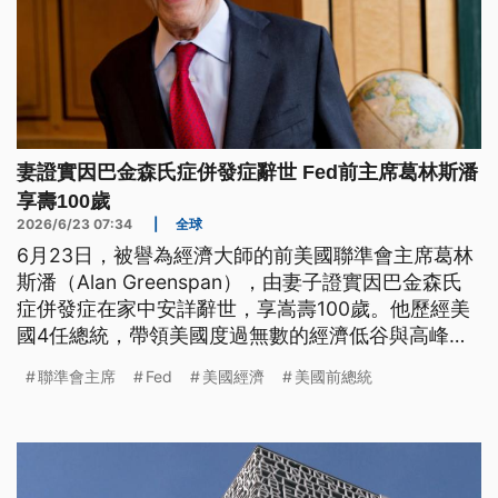
妻證實因巴金森氏症併發症辭世 Fed前主席葛林斯潘
享壽100歲
2026/6/23 07:34
|
全球
6月23日，被譽為經濟大師的前美國聯準會主席葛林
斯潘（Alan Greenspan），由妻子證實因巴金森氏
症併發症在家中安詳辭世，享嵩壽100歲。他歷經美
國4任總統，帶領美國度過無數的經濟低谷與高峰，
百歲傳奇人生謝幕，也對全球金融界留下了深刻的影
聯準會主席
Fed
美國經濟
美國前總統
響。