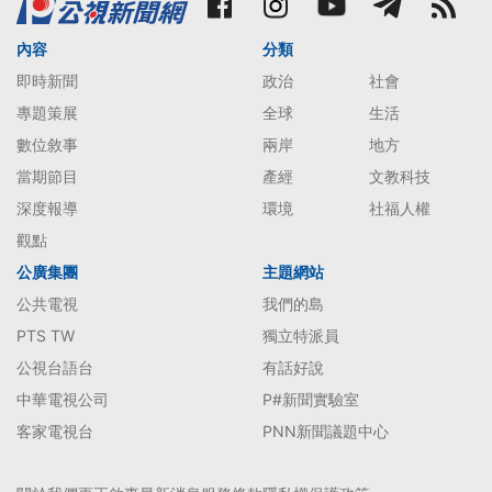
內容
分類
即時新聞
政治
社會
專題策展
全球
生活
數位敘事
兩岸
地方
當期節目
產經
文教科技
深度報導
環境
社福人權
觀點
公廣集團
主題網站
公共電視
我們的島
PTS TW
獨立特派員
公視台語台
有話好說
中華電視公司
P#新聞實驗室
客家電視台
PNN新聞議題中心