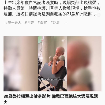
上午出席年度白宮記者晚宴時，現場突然出現槍聲，
特勤人員第一時間掩護川普等人撤離現場，槍手也被
逮捕。這名目前認為是獨自犯案的31歲加州教師，面
臨2項指控，預計27日將在聯邦法院出庭應訊。
第一夫人
川普
白宮
記者
...
80歲魯拉頻釋出健身影片 備戰巴西總統大選展現活
力