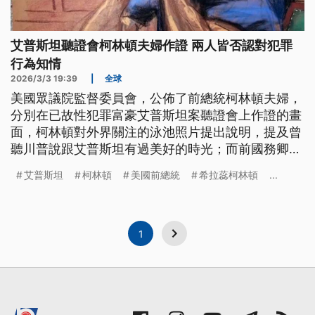
艾普斯坦聽證會柯林頓夫婦作證 兩人皆否認對犯罪
行為知情
2026/3/3 19:39
|
全球
美國眾議院監督委員會，公佈了前總統柯林頓夫婦，
分別在已故性犯罪富豪艾普斯坦案聽證會上作證的畫
面，柯林頓對外界關注的泳池照片提出說明，提及曾
聽川普說跟艾普斯坦有過美好的時光；而前國務卿希
拉蕊則批評監督委員會，選擇性約談民主黨人士，忽
艾普斯坦
柯林頓
美國前總統
希拉蕊柯林頓
...
略艾普斯坦文件中大量出現的共和黨人。
1