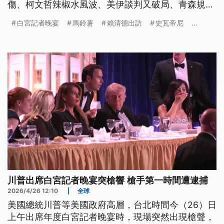
傷、柯文哲辣椒水風波、美伊談判又破局、青森規模
7.7地震。
白宮記者晚宴
馬鈴薯
賴清德出訪
史瓦帝尼
...
川普出席白宮記者晚宴突槍響 槍手第一時間遭逮捕
2026/4/26 12:10
|
全球
美國總統川普等美國政府高層，台北時間今（26）日
上午出席年度白宮記者晚宴時，現場突然出現槍聲，