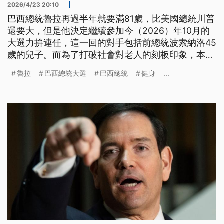
2026/4/23 20:10
|
巴西總統魯拉再過半年就要滿81歲，比美國總統川普
還要大，但是他決定繼續參加今（2026）年10月的
大選力拚連任，這一回的對手包括前總統波索納洛45
歲的兒子。而為了打破社會對老人的刻板印象，本來
就有運動習慣的魯拉，最近常常發布健身影片，並且
魯拉
巴西總統大選
巴西總統
健身
...
用「Turbo老車」來形容自己活力充沛。