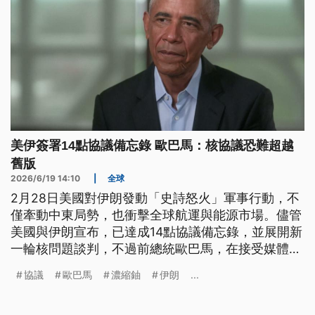
美伊簽署14點協議備忘錄 歐巴馬：核協議恐難超越
舊版
2026/6/19 14:10
|
全球
2月28日美國對伊朗發動「史詩怒火」軍事行動，不
僅牽動中東局勢，也衝擊全球航運與能源市場。儘管
美國與伊朗宣布，已達成14點協議備忘錄，並展開新
一輪核問題談判，不過前總統歐巴馬，在接受媒體專
訪時潑冷水，他表示新協議，恐怕不會比2015年的
協議
歐巴馬
濃縮鈾
伊朗
...
核協議更好。歐巴馬強調，歷史已證明美國無法單靠
武力威嚇，來解決問題，呼籲川普政府尋求能化解大