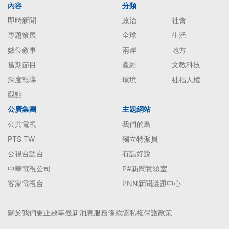
內容
分類
即時新聞
政治
社會
專題策展
全球
生活
數位敘事
兩岸
地方
當期節目
產經
文教科技
深度報導
環境
社福人權
觀點
公廣集團
主題網站
公共電視
我們的島
PTS TW
獨立特派員
公視台語台
有話好說
中華電視公司
P#新聞實驗室
客家電視台
PNN新聞議題中心
關於我們
更正啟事
最新消息
服務條款
隱私權保護政策