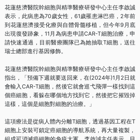
花蓮慈濟醫院幹細胞與精準醫療研發中心主任李啟誠
表示，此病患為70歲女性，61歲罹患淋巴癌，2年前
到花蓮慈濟接受化療與自體骨髓移植，但今年9月底
出現復發跡象，11月為病患申請CAR-T細胞治療，申
請快速通過，目前醫療團隊已為她抽取T細胞，送往
瑞士總部進行基因修飾。
花蓮慈濟醫院幹細胞與精準醫療研發中心主任李啟誠
指出，「預備下週就要送回來，在(2024年)1月2日就
會輸入CAR-T細胞，然後它就會巡弋飛彈一樣找到這
個癌細胞，看躲在哪個地方找到它，然後把它摧毀掉
這樣，這個是細胞對細胞的治療。」
這項療法是從病人體內分離T細胞，透過基因工程在T
細胞上安裝可鎖定癌細胞的導航系統，再大量複製，
組成可消滅癌細胞的免疫大軍。李啟誠主任表示，目