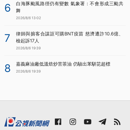
白海豚颱風路徑仍有變數 氣象署：不會形成三颱共
6
舞
2026/8/6 13:02
律師與掮客合謀誆可購BNT疫苗 慈濟遭詐10.6億、
7
檢起訴17人
2026/8/6 19:39
嘉義麻油廠低溫焙炒苦茶油 仍驗出苯駢芘超標
8
2026/8/6 19:39