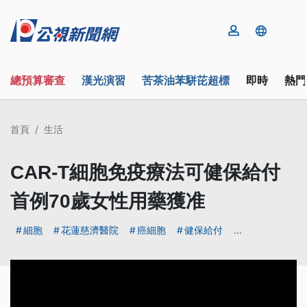
總預算審查
漢光演習
苦茶油苯駢芘超標
即時
熱門
首頁
生活
CAR-T細胞免疫療法可健保給付
首例70歲女性用藥獲准
細胞
花蓮慈濟醫院
癌細胞
健保給付
...