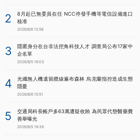
8月起已無委員在任 NCC停發手機等電信設備進口
2
核准
2026/8/6 12:58
隱匿身分在台非法挖角科技人才 調查局公布17家中
3
企名單
2026/8/5 16:03
光纖無人機遺留纜線遍布森林 烏克蘭指控造成生態
4
隱憂
2026/8/6 15:51
交通局科長帳戶多63萬遭疑收賄 為民眾代墊醫藥費
5
善舉曝光
2026/8/5 19:39