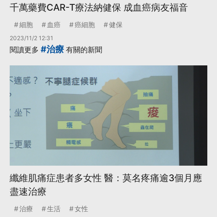
千萬藥費CAR-T療法納健保 成血癌病友福音
細胞
血癌
癌細胞
健保
2023/11/2 12:31
#治療
閱讀更多
有關的新聞
纖維肌痛症患者多女性 醫：莫名疼痛逾3個月應
盡速治療
治療
生活
女性