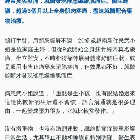
經常莫名痠痛，就醫發現罹患纖維肌痛症。醫生建
議，超過3個月以上全身肌肉疼痛，盡速就醫配合藥
物治療。
搥打手臂、肩頸來緩解不適，20多歲越南新住民武小
姐是位家庭主婦，但從9歲開始全身筋骨經常莫名痠
痛、坐立難安，不時都得靠伸展身體來紓解症狀，或
是服用市售止痛藥來消除疼痛，但效果都不好，就醫
診斷才發現罹患纖維肌痛症。
病患武小姐說道，「重點是生小孩，也有跟結婚過來
這邊比較新的生活還不習慣，語言溝通就是很多理
由，一起變成壓力很多，它就比較常發作。」
沒有搬重物，也沒有激烈運動，纖維肌痛症嚴重影響
日常生活，尤其靜止不動和睡覺前特別明顯。醫生表