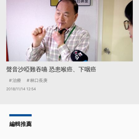
聲音沙啞難吞嚥 恐患喉癌、下咽癌
治療
林口長庚
2018/11/14 12:54
編輯推薦