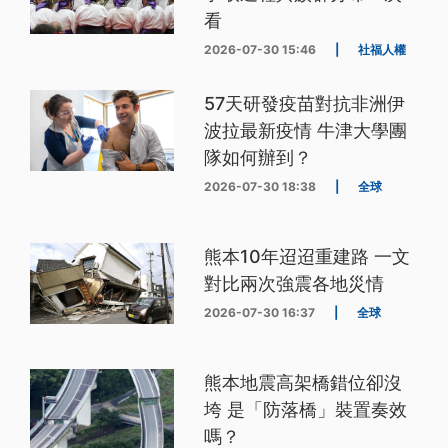
看
2026-07-30 15:46
|
社福人權
57天研發疫苗對抗非洲伊
波拉最新疫情 牛津大學團
隊如何辦到？
2026-07-30 18:38
|
全球
熊本10年迢迢重建路 一文
對比兩次強震各地災情
2026-07-30 16:37
|
全球
熊本地震高架橋錯位卻沒
垮 是「防落橋」裝置奏效
嗎？