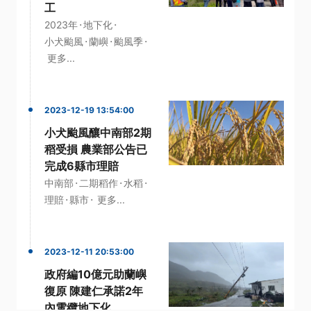
工
·
·
2023年
地下化
·
·
·
小犬颱風
蘭嶼
颱風季
更多...
2023-12-19 13:54:00
小犬颱風釀中南部2期
稻受損 農業部公告已
完成6縣市理賠
·
·
·
中南部
二期稻作
水稻
·
·
理賠
縣市
更多...
2023-12-11 20:53:00
政府編10億元助蘭嶼
復原 陳建仁承諾2年
內電纜地下化