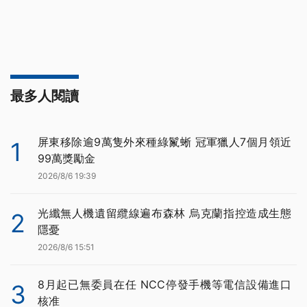
最多人閱讀
屏東移除逾9萬隻外來種綠鬣蜥 冠軍獵人7個月領近
1
99萬獎勵金
2026/8/6 19:39
光纖無人機遺留纜線遍布森林 烏克蘭指控造成生態
2
隱憂
2026/8/6 15:51
8月起已無委員在任 NCC停發手機等電信設備進口
3
核准