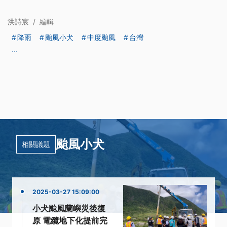
洪詩宸
/
編輯
降雨
颱風小犬
中度颱風
台灣
...
颱風小犬
相關議題
2025-03-27 15:09:00
小犬颱風蘭嶼災後復
原 電纜地下化提前完