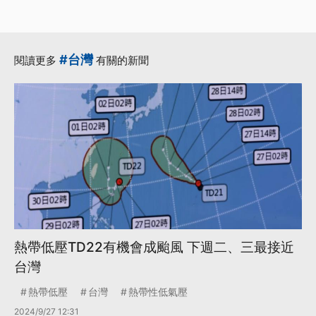
·
·
·
地下化
小犬颱風
復原
·
·
蘭嶼
陳建仁
更多...
#台灣
閱讀更多
有關的新聞
熱帶低壓TD22有機會成颱風 下週二、三最接近
台灣
熱帶低壓
台灣
熱帶性低氣壓
2024/9/27 12:31