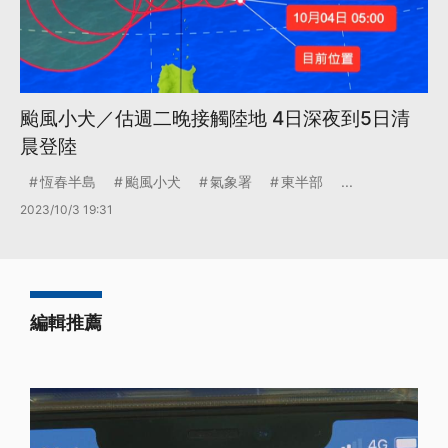
颱風小犬／估週二晚接觸陸地 4日深夜到5日清
晨登陸
恆春半島
颱風小犬
氣象署
東半部
...
2023/10/3 19:31
編輯推薦