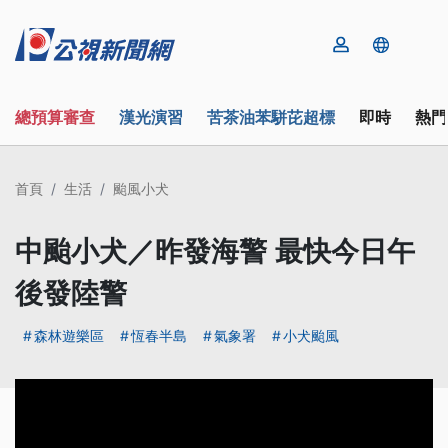
總預算審查
漢光演習
苦茶油苯駢芘超標
即時
熱門
首頁
生活
颱風小犬
中颱小犬／昨發海警 最快今日午
後發陸警
森林遊樂區
恆春半島
氣象署
小犬颱風