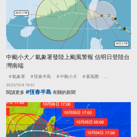
中颱小犬／氣象署發陸上颱風警報 估明日登陸台
灣南端
氣象署
恆春半島
中颱小犬
暴風圈
...
2023/10/4 19:31
#恆春半島
閱讀更多
有關的新聞