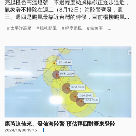
亮起橙色高溫燈號，不過輕度颱風楊柳正逐步逼近，
氣象署不排除在週二（8月12日）海陸警齊發，週
三、週四是颱風最靠近台灣的時候，目前楊柳颱風的
風雨大小和影響範圍，仍得視明天的路徑和強度而
太平洋高壓
楊柳颱風
輕度颱風
氣象署
...
定。
康芮迫倚來、發佈海陸警 預估拜四對臺東登陸
2024/10/30 19:15
|