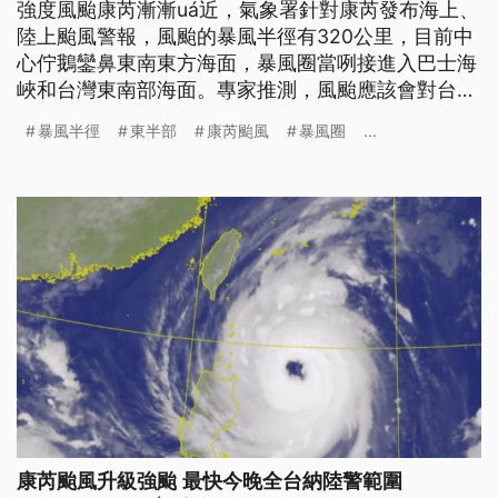
強度風颱康芮漸漸uá近，氣象署針對康芮發布海上、
陸上颱風警報，風颱的暴風半徑有320公里，目前中
心佇鵝鑾鼻東南東方海面，暴風圈當咧接進入巴士海
峽和台灣東南部海面。專家推測，風颱應該會對台東
登陸，雨水集中佇東半部、南部山區佮恆春半島，風
暴風半徑
東半部
康芮颱風
暴風圈
...
雨上大的時是10/31規工。（這條新聞標題、前言是
臺語文。）
康芮颱風升級強颱 最快今晚全台納陸警範圍