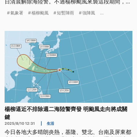
日清晨解除海陸警。不過楊柳颱風來襲這段期間，蘭
嶼和綠島都出現17級的強陣風，今（13）晚到明日清
氣象署
楊柳颱風
短暫陣雨
強陣風
...
晨，花東、嘉義以南及高屏等地山區、還有金門，還
是要嚴防局部豪雨或大豪雨。
楊柳逼近不排除週二海陸警齊發 明颱風走向將成關
鍵
2025/8/10 12:31
|
生活
今日各地大多晴朗炎熱，基隆、雙北、台南及屏東都