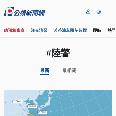
總預算審查
漢光演習
苦茶油苯駢芘超標
即時
熱門
#陸警
最新
最相關