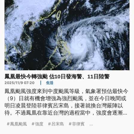
鳳凰最快今轉強颱 估10日發海警、11日陸警
2025/11/9 07:20
|
生活
鳳凰颱風強度來到中度颱風等級，氣象署預估最快今
（9）日就有機會增強為強烈颱風，並在今日晚間或
明日凌晨登陸菲律賓呂宋島，接著就換台灣嚴陣以
待。不過鳳凰在靠近台灣的過程當中，強度會逐漸減
弱，如果路徑上沒有太大變化，目前中部以北範圍都
鳳凰颱風
強度
呂宋島
菲律賓
...
有可能是鳳凰登陸的地點，預計最快明日發布海警、