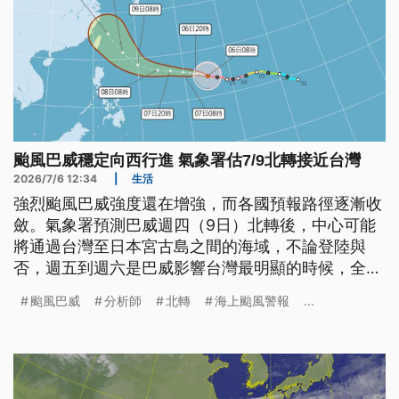
颱風巴威穩定向西行進 氣象署估7/9北轉接近台灣
2026/7/6 12:34
|
生活
強烈颱風巴威強度還在增強，而各國預報路徑逐漸收
斂。氣象署預測巴威週四（9日）北轉後，中心可能
將通過台灣至日本宮古島之間的海域，不論登陸與
否，週五到週六是巴威影響台灣最明顯的時候，全台
都會下雨，尤其西半部也要嚴防豪雨，苗栗以北山區
颱風巴威
分析師
北轉
海上颱風警報
...
也要留意豪雨等級以上降雨。