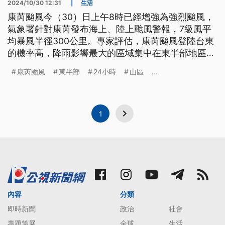
2024/10/30 12:31
|
生活
康芮颱風今（30）日上午8時已經增強為強烈颱風，
氣象署針對康芮發布海上、陸上颱風警報，7級風平
均暴風半徑300公里。專家評估，康芮颱風登陸台東
的機率高，降雨影響最大的區域集中在東半部地區、
南部山區以及恆春半島，風雨最劇烈的時候預計會是
康芮颱風
東半部
24小時
山區
...
31日一整天。
1
內容
分類
即時新聞
政治
社會
專題策展
全球
生活