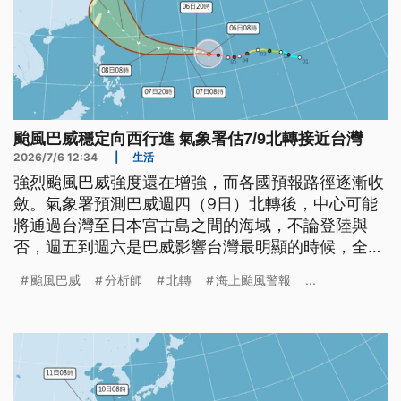
颱風巴威穩定向西行進 氣象署估7/9北轉接近台灣
2026/7/6 12:34
|
生活
強烈颱風巴威強度還在增強，而各國預報路徑逐漸收
斂。氣象署預測巴威週四（9日）北轉後，中心可能
將通過台灣至日本宮古島之間的海域，不論登陸與
否，週五到週六是巴威影響台灣最明顯的時候，全台
都會下雨，尤其西半部也要嚴防豪雨，苗栗以北山區
颱風巴威
分析師
北轉
海上颱風警報
...
也要留意豪雨等級以上降雨。