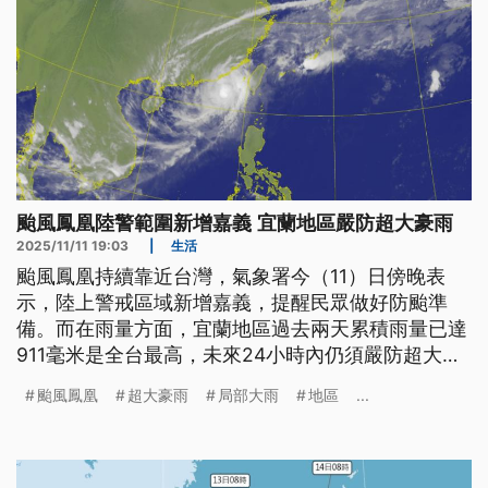
颱風鳳凰陸警範圍新增嘉義 宜蘭地區嚴防超大豪雨
2025/11/11 19:03
|
生活
颱風鳳凰持續靠近台灣，氣象署今（11）日傍晚表
示，陸上警戒區域新增嘉義，提醒民眾做好防颱準
備。而在雨量方面，宜蘭地區過去兩天累積雨量已達
911毫米是全台最高，未來24小時內仍須嚴防超大豪
雨，其他包含北部海岸、花蓮與綠島等地區，則須注
颱風鳳凰
超大豪雨
局部大雨
地區
...
意局部豪雨或大豪雨發生。