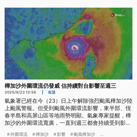
後日發布陸警。
樺加沙外圍環流仍發威 估持續對台影響至週三
2025/9/23 12:56
|
生活
氣象署已經在今（23）日上午解除強烈颱風樺加沙陸
上颱風警報。但受到颱風外圍環流影響，東半部、恆
春半島和高屏山區等地雨勢明顯。氣象專家提醒，樺
加沙的外圍環流寬廣，一直到週三都會持續受到影
響。
外圍環流
樺加沙
影響
颱風樺加沙
...