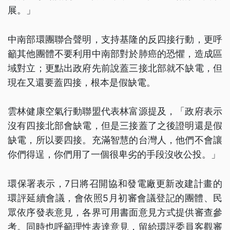
展。」
中南部環團聯合聲明，支持基隆的反四接行動，更呼
籲其他團體不要利用中南部對於肺癌的恐懼，造成區
域對立；更點出政府先前說蓋三接北部就不缺電，但
現在又還要蓋四接，根本是假缺電。
雲林健康空氣行動聯盟代表林富源提及，「政府表示
沒有四接北部會缺電，但是三接蓋了之後證明還是假
缺電，所以要四接。充滿智慧的台灣人，他們不會讓
你們得逞，你們用了一個很卑劣的手段沒收公投。」
環保署表示，7日將召開協和發電廠更新改建計畫的
環評延續會議，會依照5月初審會議登記的團體、民
眾依序發表意見，各界可用書面意見方式提供審查參
考。同時也呼籲理性表達意見，留給環評委員客觀審