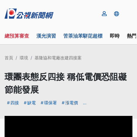
總預算審查
漢光演習
苦茶油苯駢芘超標
即時
熱門
首頁
環境
基隆協和電廠改建四接案
環團表態反四接 稱低電價恐阻礙
節能發展
四接
缺電
環保署
漲電價
...