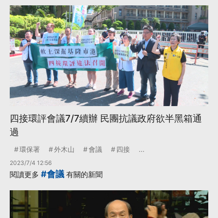
四接環評會議7/7續辦 民團抗議政府欲半黑箱通
過
環保署
外木山
會議
四接
...
2023/7/4 12:56
#會議
閱讀更多
有關的新聞