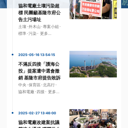
協和電廠土壤污染超
標 民團籲基隆市府公
告土污場址
·
·
·
土壤
外木山
專案小組
·
·
標準
污染
更多...
2025-05-16 13:54:15
不滿反四接「護海公
投」提案遭中選會撤
銷 基隆市府提告敗訴
·
·
·
中央
保育區
北高行
·
·
協和電廠
四接
更多...
2025-02-27 13:46:00
協和電廠改建案抗議