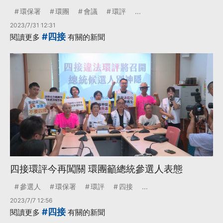
環保署
環團
會議
環評
...
2023/7/31 12:31
#四接
閱讀更多
有關的新聞
四接環評今再闖關 環團籲總統參選人表態
參選人
環保署
環評
四接
...
2023/7/7 12:56
#四接
閱讀更多
有關的新聞