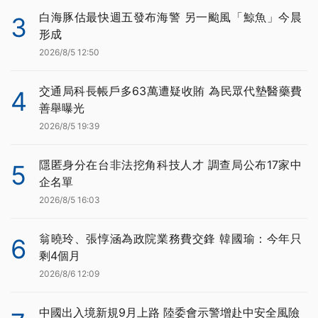
白海豚估最快週五發布海警 另一颱風「鯨魚」今晨
3
形成
2026/8/5 12:50
交通局科長帳戶多63萬遭疑收賄 為民眾代墊醫藥費
4
善舉曝光
2026/8/5 19:39
隱匿身分在台非法挖角科技人才 調查局公布17家中
5
企名單
2026/8/5 16:03
翁曉玲、張惇涵為政院業務費交鋒 韓國瑜：今年只
6
剩4個月
2026/8/6 12:09
中國出入境新規9月上路 陸委會示警增赴中安全風險