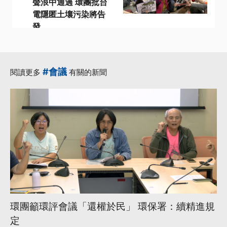
聲浪中通過 環團批台
電隱匿土壤污染將告
發
·
·
·
協和電廠
改建案
污染
·
·
環境部
環評
更多...
#會議
閱讀更多
有關的新聞
環團籲環評會議「還權於民」 環保署：續精進規
定