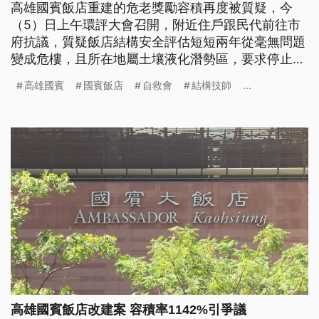
高雄國賓飯店重建的危老獎勵容積再度被質疑，今
（5）日上午環評大會召開，附近住戶跟民代前往市
府抗議，質疑飯店結構安全評估短短兩年從毫無問題
變成危樓，且所在地屬土壤液化潛勢區，要求停止環
評。對此市府回應會嚴審相關申請，環評委員則要求
高雄國賓
國賓飯店
自救會
結構技師
...
開發商在10月底前針對交通、地質開挖等補正資料。
高雄國賓飯店改建案 容積率1142%引爭議