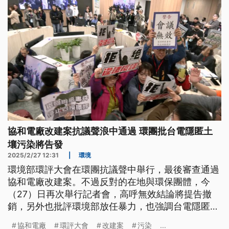
協和電廠改建案抗議聲浪中通過 環團批台電隱匿土
壤污染將告發
2025/2/27 12:31
|
環境
環境部環評大會在環團抗議聲中舉行，最後審查通過
協和電廠改建案。不過反對的在地與環保團體，今
（27）日再次舉行記者會，高呼無效結論將提告撤
銷，另外也批評環境部放任暴力，也強調台電隱匿土
壤污染，都會來告發。對此，台電重申絕無隱匿，環
協和電廠
環評大會
改建案
污染
...