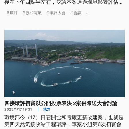
後在下午四點半左右，決議本案通過環境影響評估審
查。
環評
協和電廠
環評大會
會議
...
四接環評初審以公開投票表決 2案併陳送大會討論
2025/1/17 19:31
|
地方
環境部今（17）日召開協和電廠更新改建案，也就是
第四天然氣接收站工程環評，專案小組第6次初審會