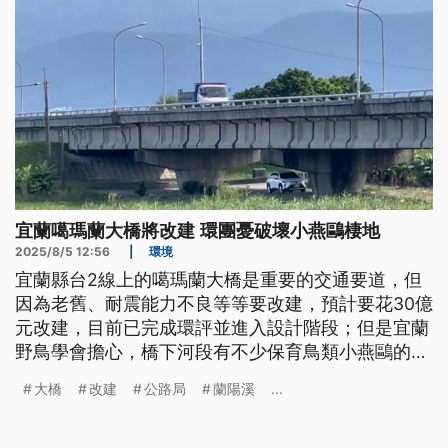
宜蘭噶瑪蘭大橋將改建 環團憂破壞小燕鷗棲地
2025/8/5 12:56
|
環境
宜蘭縣台2線上的噶瑪蘭大橋是重要的交通要道，但
因為老舊、耐震能力不良等等要改建，預計要花30億
元改建，目前已完成環評並進入設計階段；但是宜蘭
野鳥學會擔心，橋下河段有不少保育鳥類小燕鷗的
巢，怕棲地被破壞。
大橋
改建
公路局
蘭陽溪
...