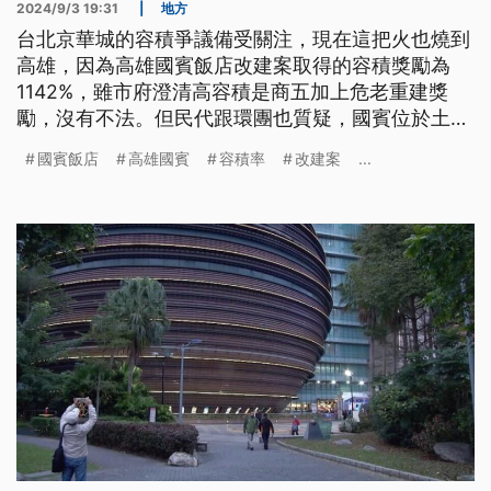
2024/9/3 19:31
|
地方
台北京華城的容積爭議備受關注，現在這把火也燒到
高雄，因為高雄國賓飯店改建案取得的容積獎勵為
1142%，雖市府澄清高容積是商五加上危老重建獎
勵，沒有不法。但民代跟環團也質疑，國賓位於土壤
液化潛勢區，超高容積率恐怕有公共安全疑慮，對此
國賓飯店
高雄國賓
容積率
改建案
...
高雄市長陳其邁表示，會就個案嚴加審查。