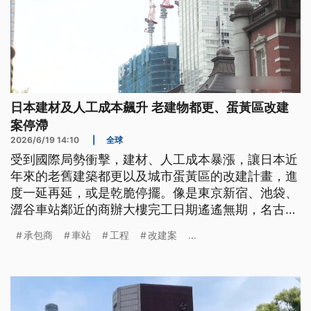
日本建材及人工成本飆升 老建物都更、蛋黃區改建
案停滯
2026/6/19 14:10
|
全球
受到國際局勢衝擊，建材、人工成本暴漲，讓日本近
年來的老舊建築都更以及城市蛋黃區的改建計畫，進
度一延再延，或是乾脆停擺。像是東京新宿、池袋、
澀谷車站鄰近的商辦大樓完工日期遙遙無期，名古屋
車站的區域重建計畫也成了作廢白紙。為了改善工期
承包商
車站
工程
改建案
...
過長，成本變動增加的風險，東京有承包商利用新的
工法縮短重建工期，還節省建材成本；另外，也有建
商規劃都更改用中小型建築來替代商辦大廈，加快完
工速度，迅速讓老街改頭換面。