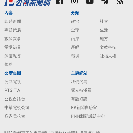
內容
分類
即時新聞
政治
社會
專題策展
全球
生活
數位敘事
兩岸
地方
當期節目
產經
文教科技
深度報導
環境
社福人權
觀點
公廣集團
主題網站
公共電視
我們的島
PTS TW
獨立特派員
公視台語台
有話好說
中華電視公司
P#新聞實驗室
客家電視台
PNN新聞議題中心
關於我們
更正啟事
最新消息
服務條款
隱私權保護政策