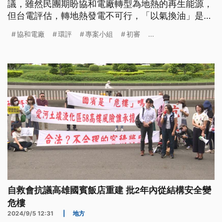
議，雖然民團期盼協和電廠轉型為地熱的再生能源，
但台電評估，轉地熱發電不可行，「以氣換油」是唯
一方案。但也有環團指出，台電稱天然氣不含硫化
協和電廠
環評
專案小組
初審
...
物，應列入環評承諾。晚間最後環評委員以公開投票
方式決定，通過環評審查和建議認定不開發兩案併
陳，送環評大會討論。
自救會抗議高雄國賓飯店重建 批2年內從結構安全變
危樓
2024/9/5 12:31
|
地方