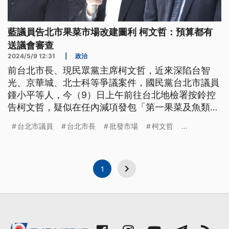
藍議員告北市果菜市場改建圖利 柯文哲：預算都有
送議會審查
2024/5/9 12:31
|
政治
前台北市長、現民眾黨主席柯文哲，近來深陷台智
光、京華城、北士科等爭議案件，國民黨台北市議員
鍾小平等人，今（9）日上午前往台北地檢署按鈴控
告柯文哲，疑似在任內減項發包「第一果菜及魚類批
發市場改建案」給中華工程，涉嫌圖利特定財團，是
台北市議員
台北市長
批發市場
柯文哲
...
柯文哲任內第4大弊案。儘管如此，柯文哲仍帶領民
眾黨立委在監察院前召開記者會，批評總統蔡英文8
年前的改革承諾通通跳票，呼籲民眾在519一起走上
街頭展現草根力量。
1