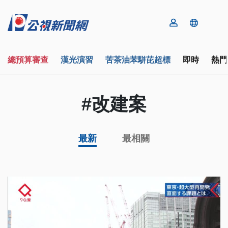
總預算審查
漢光演習
苦茶油苯駢芘超標
即時
熱門
#改建案
最新
最相關