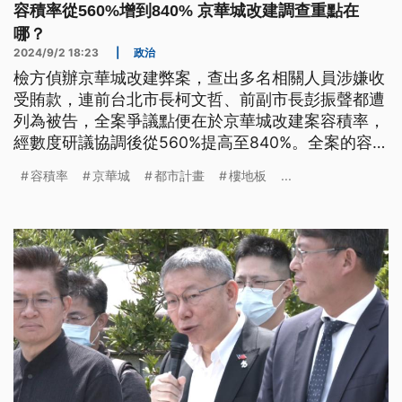
容積率從560%增到840% 京華城改建調查重點在
哪？
2024/9/2 18:23
|
政治
檢方偵辦京華城改建弊案，查出多名相關人員涉嫌收
受賄款，連前台北市長柯文哲、前副市長彭振聲都遭
列為被告，全案爭議點便在於京華城改建案容積率，
經數度研議協調後從560%提高至840%。全案的容積
率如何計算？《公視新聞網》整理來龍去脈。
容積率
京華城
都市計畫
樓地板
...