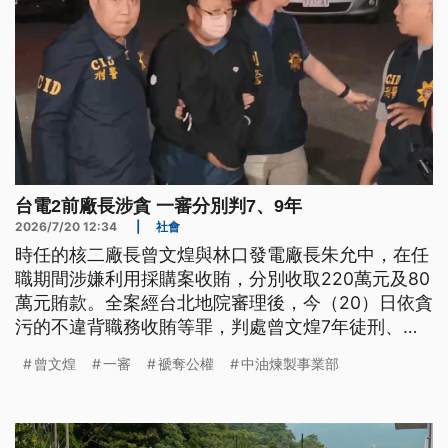
台電2前廠長涉貪 一審分別判7、9年
2026/7/20 12:34
|
社會
時任的核二廠長曾文煌與林口發電廠長朱允中，在任
職期間涉嫌利用採購案收賄，分別收取220萬元及80
萬元賄款。全案經台北地院審理後，今（20）日依貪
污的不違背職務收賄等罪，判處曾文煌7年徒刑、朱
允中9年徒刑，行賄業者則獲緩刑，全案可上訴。
曾文煌
一審
褫奪公權
中油煉製事業部