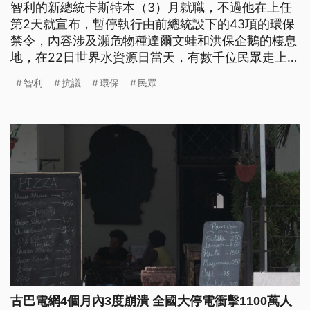
智利的新總統卡斯特本（3）月就職，不過他在上任
第2天就宣布，暫停執行由前總統設下的43項的環保
禁令，內容涉及瀕危物種達爾文蛙和洪保企鵝的棲息
地，在22日世界水資源日當天，有數千位民眾走上街
頭，抗議當局讓環保政策倒退。
智利
抗議
環保
民眾
古巴電網4個月內3度崩潰 全國大停電衝擊1100萬人