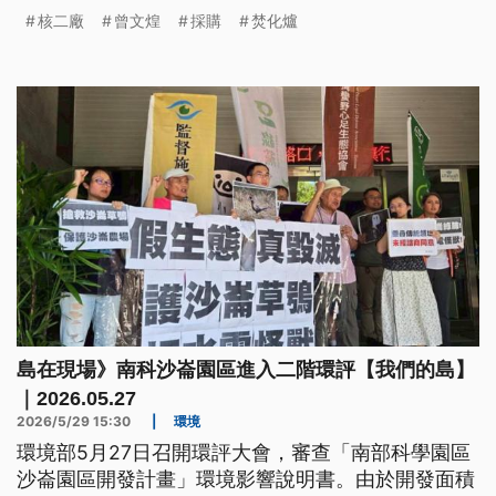
煌、現任副廠長陳聰德及朱姓前課長等3人，另有3人
核二廠
曾文煌
採購
焚化爐
分別依30萬至500萬不等交保，其餘3人請回。
島在現場》南科沙崙園區進入二階環評【我們的島】
｜2026.05.27
2026/5/29 15:30
|
環境
環境部5月27日召開環評大會，審查「南部科學園區
沙崙園區開發計畫」環境影響說明書。由於開發面積