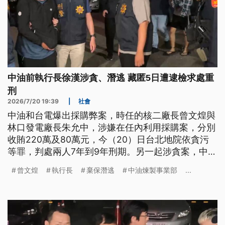
中油前執行長徐漢涉貪、潛逃 藏匿5日遭逮檢求處重
刑
2026/7/20 19:39
|
社會
中油和台電爆出採購弊案，時任的核二廠長曾文煌與
林口發電廠長朱允中，涉嫌在任內利用採購案，分別
收賄220萬及80萬元，今（20）日台北地院依貪污
等罪，判處兩人7年到9年刑期。另一起涉貪案，中油
煉製事業部前執行長徐漢，被控收賄超過2000萬，
曾文煌
執行長
棄保潛逃
中油煉製事業部
...
在宣判前夕，他卻破壞電子監控設備，藏匿5天遭到
逮捕，今日被檢方依涉犯棄保潛逃等罪嫌起訴，並求
處重刑。