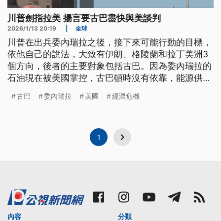
川普劍指拉美 揚言要古巴盡快與美談判
2026/1/13 20:19
|
全球
川普在出兵委內瑞拉之後，接下來可能行動的目標，
依他自己的說法，大致有伊朗、格陵蘭和拉丁美洲3
個方向，後者的主要對象包括古巴。因為委內瑞拉的
石油現在被美國掌控，古巴頓時沒有依靠，能源供應
更加岌岌可危。川普趁機在社群貼文，喊話要古巴在
古巴
委內瑞拉
美國
經濟危機
「為時已晚」之前，趕快來跟美國談判。
1
內容
分類