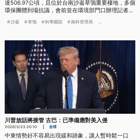
達506.97公頃，且位於台南沙崙草鴞重要棲地，多個
環保團體到場抗議，會前並在環境部門口辦理記者
會，高喊「假生態，真毀滅，護沙崙草鴞，拒水電怪
沙崙
草鴞
科學園區
南科管理局
...
獸」，質疑開發案將衝擊草鴞棲地、農地與南部水電
承載能力。
川普放話將接管 古巴：已準備應對美入侵
2026/3/23 20:10
|
全球
中東情勢好不容易出現緩和跡象，讓人暫時鬆一口