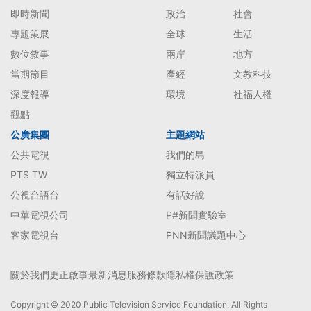
即時新聞
政治
社會
專題策展
全球
生活
數位敘事
兩岸
地方
當期節目
產經
文教科技
深度報導
環境
社福人權
觀點
公廣集團
主題網站
公共電視
我們的島
PTS TW
獨立特派員
公視台語台
有話好說
中華電視公司
P#新聞實驗室
客家電視台
PNN新聞議題中心
關於我們
更正啟事
最新消息
服務條款
隱私權保護政策
Copyright © 2020 Public Television Service Foundation. All Rights