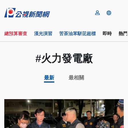
總預算審查
漢光演習
苦茶油苯駢芘超標
即時
熱門
#火力發電廠
最新
最相關