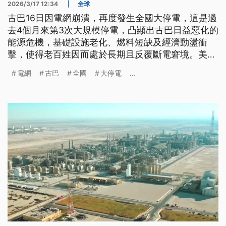
2026/3/17 12:34
|
全球
古巴16日因電網崩潰，再度發生全國大停電，這是過
去4個月來第3次大規模停電，凸顯出古巴日益惡化的
能源危機，基礎設施老化、燃料短缺及經濟動盪衝
擊，使得老百姓因而處於長期且反覆斷電窘境。美國
總統川普當天也揚言，「自己有榮幸拿下古巴」，對
電網
古巴
全國
大停電
...
古巴他想做什麼就做什麼。