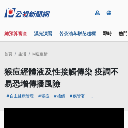
總預算審查
漢光演習
苦茶油苯駢芘超標
即時
熱門
首頁
生活
M痘疫情
猴痘經體液及性接觸傳染 疫調不
易恐增傳播風險
自主健康管理
猴痘
接觸
疾管署
...