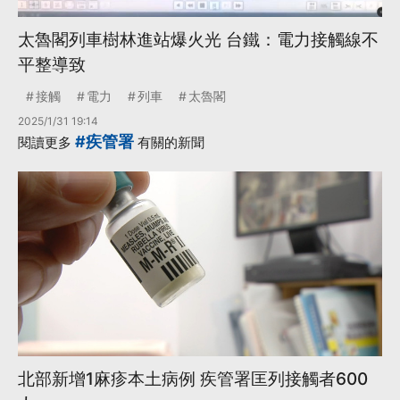
太魯閣列車樹林進站爆火光 台鐵：電力接觸線不
平整導致
接觸
電力
列車
太魯閣
2025/1/31 19:14
#疾管署
閱讀更多
有關的新聞
北部新增1麻疹本土病例 疾管署匡列接觸者600