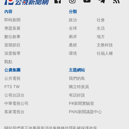
內容
分類
即時新聞
政治
社會
專題策展
全球
生活
數位敘事
兩岸
地方
當期節目
產經
文教科技
深度報導
環境
社福人權
觀點
公廣集團
主題網站
公共電視
我們的島
PTS TW
獨立特派員
公視台語台
有話好說
中華電視公司
P#新聞實驗室
客家電視台
PNN新聞議題中心
關於我們
更正啟事
最新消息
服務條款
隱私權保護政策