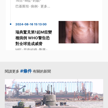
·
·
·
16日
M痘
封鎖
·
·
巴基斯坦
病例
更多...
2024-08-16 15:13:00
瑞典驚見第1起M痘變
種病例 WHO警告恐
對全球造成威脅
·
·
·
M痘
世衛組織
剛果
·
病例
美國疾病管制與預防中
心
#條件
閱讀更多
有關的新聞
·
更多...