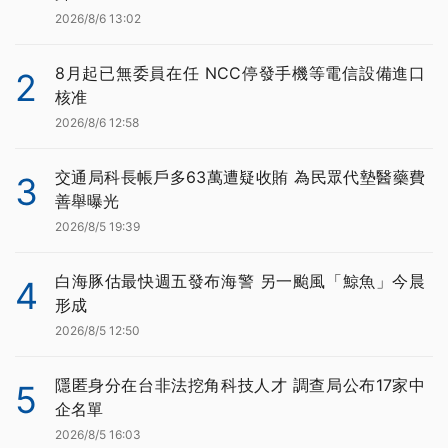
2026/8/6 13:02
8月起已無委員在任 NCC停發手機等電信設備進口
2
核准
2026/8/6 12:58
交通局科長帳戶多63萬遭疑收賄 為民眾代墊醫藥費
3
善舉曝光
2026/8/5 19:39
白海豚估最快週五發布海警 另一颱風「鯨魚」今晨
4
形成
2026/8/5 12:50
隱匿身分在台非法挖角科技人才 調查局公布17家中
5
企名單
2026/8/5 16:03