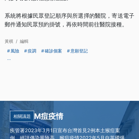
系統將根據民眾登記順序與所選擇的醫院，寄送電子
郵件通知民眾預約掛號，再依時間前往醫院接種。
黃棋
/
編輯
風險
疫調
確診個案
意願登記
...
M痘疫情
相關議題
疾管署2023年3月1日宣布台灣首見2例本土猴痘案
例，經評傳染風險高。猴痘疫情2022年5月自英國爆