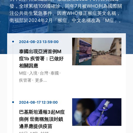
發，全球累積109國確診，同年7月被WHO列為國際關
注公共衛生緊急事件。因應WHO修正猴痘英文名稱，
衛福部於2024年2月「猴痘」中文名稱改為「M痘」。
2024-08-23 13:59:00
泰國出現亞洲首例M
痘1b 疾管署：已做好
相關因應
·
·
·
·
M痘
入境
台灣
泰國
·
疾管署
更多...
2024-08-17 12:39:00
巴基斯坦通報3起M痘
病例 世衛稱無須封鎖
邊界應提供疫苗