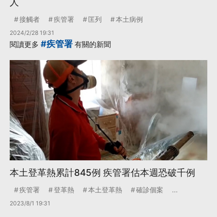
人
接觸者
疾管署
匡列
本土病例
2024/2/28 19:31
#疾管署
閱讀更多
有關的新聞
本土登革熱累計845例 疾管署估本週恐破千例
疾管署
登革熱
本土登革熱
確診個案
...
2023/8/1 19:31