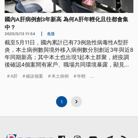
國內A肝病例創3年新高 為何A肝年輕化且往都會集
中？
2025/5/13 11:54
|
生活
截至5月11日，國內累計已有73例急性病毒性A型肝
炎，本土病例數與境外移入病例數分別創近3年與近8
年同期新高；其中本土也出現1起本土群聚，經疫調
後確認4個案間有家戶、職場共同環境暴露，顯見傳
染方式多元。A肝如何傳染？感染後會出現後遺症
A肝
確診個案
本土病例
年輕
...
嗎？為何國內A肝出現年輕化、往都會集中的趨勢？
1