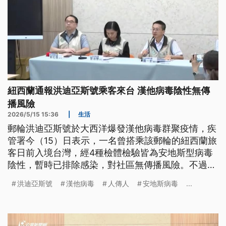
紐西蘭通報洪迪亞斯號乘客來台 漢他病毒陰性無傳
播風險
2026/5/15 15:36
|
生活
郵輪洪迪亞斯號於大西洋爆發漢他病毒群聚疫情，疾
管署今（15）日表示，一名曾搭乘該郵輪的紐西蘭旅
客日前入境台灣，經4種檢體檢驗皆為安地斯型病毒
陰性，暫時已排除感染，對社區無傳播風險。不過由
於該病毒潛伏期最長可達42天，該旅客仍需接受「加
洪迪亞斯號
漢他病毒
人傳人
安地斯病毒
...
強型自主健康管理」至6月6日。