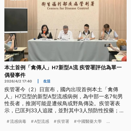
本土首例「禽傳人」H7新型A流 疾管署評估為單一
偶發事件
2026/4/2 17:40
|
生活
疾管署今（2）日宣布，國內出現首例本土「禽傳
人」H7亞型的新型A型流感病例，為中部一名7旬男
性長者，推測可能是遭候鳥或野鳥傳染。疾管署表
示，已匡列33人追蹤，並對其中3人預防性投藥；染
疫個案的6名家人與其工作的養殖場禽類採檢結果則
流感病毒
A型流感
疾管署
中國醫藥大學
...
皆為陰性，評估本案應為單一偶發事件，疫情暫無擴