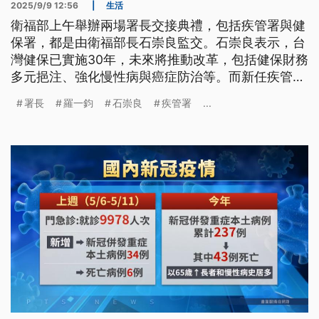
2025/9/9 12:56
|
生活
衛福部上午舉辦兩場署長交接典禮，包括疾管署與健
保署，都是由衛福部長石崇良監交。石崇良表示，台
灣健保已實施30年，未來將推動改革，包括健保財務
多元挹注、強化慢性病與癌症防治等。而新任疾管署
長則是由羅一鈞升任，也是首位防疫醫師出身的疾管
署長
羅一鈞
石崇良
疾管署
...
署長，羅一鈞強調，上任後首要任務就是培育更多防
疫人才，為下一次大疫作準備。