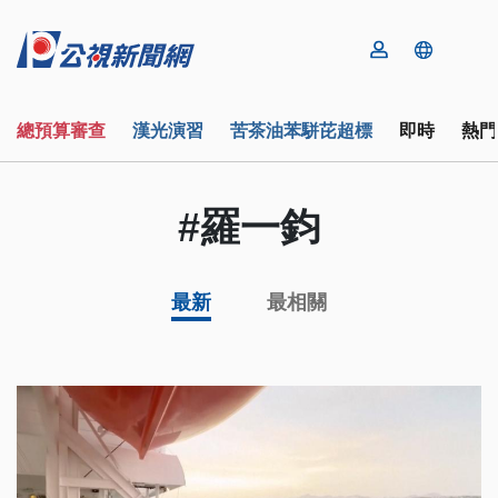
總預算審查
漢光演習
苦茶油苯駢芘超標
即時
熱門
#羅一鈞
最新
最相關