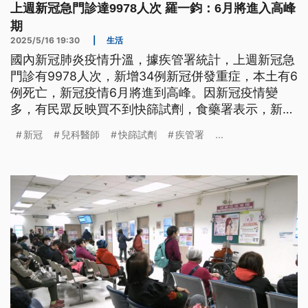
上週新冠急門診達9978人次 羅一鈞：6月將進入高峰
期
2025/5/16 19:30
|
生活
國內新冠肺炎疫情升溫，據疾管署統計，上週新冠急
門診有9978人次，新增34例新冠併發重症，本土有6
例死亡，新冠疫情6月將進到高峰。因新冠疫情變
多，有民眾反映買不到快篩試劑，食藥署表示，新冠
快篩試劑供應量能充足，已請4大超商和連鎖藥局協
新冠
兒科醫師
快篩試劑
疾管署
...
助鋪貨。台大兒童醫院感染科醫師黃立民指出，因主
流病毒株變多，讓疫情變得更複雜難以預測。