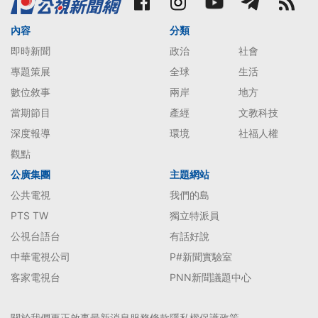
內容
分類
即時新聞
政治
社會
專題策展
全球
生活
數位敘事
兩岸
地方
當期節目
產經
文教科技
深度報導
環境
社福人權
觀點
公廣集團
主題網站
公共電視
我們的島
PTS TW
獨立特派員
公視台語台
有話好說
中華電視公司
P#新聞實驗室
客家電視台
PNN新聞議題中心
關於我們
更正啟事
最新消息
服務條款
隱私權保護政策