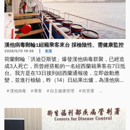
漢他病毒郵輪1紐籍乘客來台 採檢陰性、需健康監控
2026/5/15 19:39
|
生活
荷蘭郵輪「洪迪亞斯號」爆發漢他病毒群聚，已經造
成3人死亡，而曾經搭船的一名紐西蘭籍乘客在7日抵
台。我方是在13日接到紐西蘭通報後，立即啟動應
變，並進行檢驗，昨（14）日結果出爐，為漢他病毒
陰性，不過仍屬於高風險，由於漢他病毒潛伏期最長
漢他病毒
乘客
自主健康管理
疾管署
...
可達42天，因此安排到醫院單人病房，將會健康監控
到6月6日。