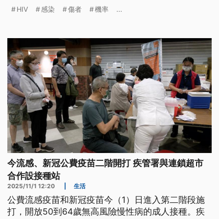
降至零，若有案發時遭血液暴露而尚未就醫的民眾，
HIV
感染
傷者
機率
...
請至醫院評估是否進行預防性投藥。
今流感、新冠公費疫苗二階開打 疾管署與連鎖超市
合作設接種站
2025/11/1 12:20
|
生活
公費流感疫苗和新冠疫苗今（1）日進入第二階段施
打，開放50到64歲無高風險慢性病的成人接種。疾