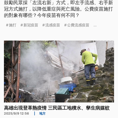
鼓勵民眾採「左流右新」方式，即左手流感、右手新
冠方式施打，以降低重症與死亡風險。公費疫苗施打
的對象有哪些？今年疫苗有何不同？
施打
新冠疫苗
流感疫苗
公費流感疫苗
...
高雄出現登革熱疫情 三民區工地積水、孳生病媒蚊
2025/9/9 12:56
|
地方