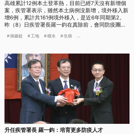
高雄累計12例本土登革熱，目前已經7天沒有新增個
案，疾管署表示，雖然本土病例沒新增，境外移入新
增6例，累計共161例境外移入，是近6年同期第2。
昨（8）日疾管署長羅一鈞在真除前，會同防疫團隊
視察社宅工地，發現多處積水，有的甚至孳生病媒
病媒蚊
工地
積水
生病
...
蚊。市府表示，今（2025）年已稽查354處工地，
將近一半數量工地孳生病媒蚊，陽性率也達48%，顯
示工地更須落實自主管理。
升任疾管署長 羅一鈞：培育更多防疫人才