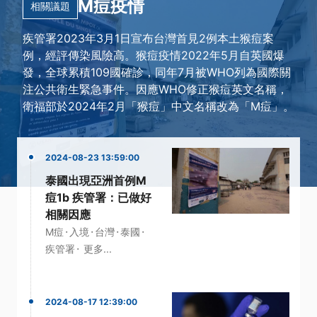
M痘疫情
相關議題
疾管署2023年3月1日宣布台灣首見2例本土猴痘案
例，經評傳染風險高。猴痘疫情2022年5月自英國爆
發，全球累積109國確診，同年7月被WHO列為國際關
注公共衛生緊急事件。因應WHO修正猴痘英文名稱，
衛福部於2024年2月「猴痘」中文名稱改為「M痘」。
2024-08-23 13:59:00
泰國出現亞洲首例M
痘1b 疾管署：已做好
相關因應
·
·
·
·
M痘
入境
台灣
泰國
·
疾管署
更多...
2024-08-17 12:39:00