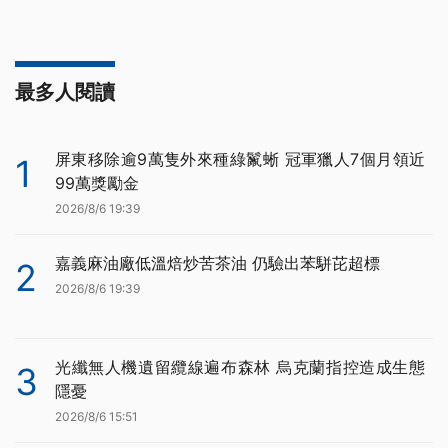
最多人閱讀
屏東移除逾9萬隻外來種綠鬣蜥 冠軍獵人7個月領近
1
99萬獎勵金
2026/8/6 19:39
嘉義麻油廠低溫焙炒苦茶油 仍驗出苯駢芘超標
2
2026/8/6 19:39
光纖無人機遺留纜線遍布森林 烏克蘭指控造成生態
3
隱憂
2026/8/6 15:51