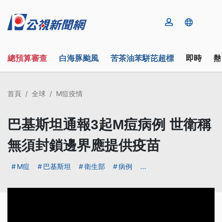
總預算審查
白海豚颱風
苦茶油苯駢芘超標
即時
熱
首頁
全球
M痘疫情
巴基斯坦通報3起M痘病例 世衛稱
無須封鎖邊界應提供疫苗
M痘
巴基斯坦
衛生部
病例
...