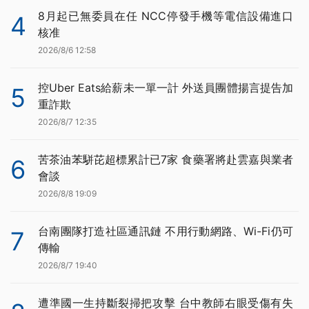
8月起已無委員在任 NCC停發手機等電信設備進口
4
核准
2026/8/6 12:58
控Uber Eats給薪未一單一計 外送員團體揚言提告加
5
重詐欺
2026/8/7 12:35
苦茶油苯駢芘超標累計已7家 食藥署將赴雲嘉與業者
6
會談
2026/8/8 19:09
台南團隊打造社區通訊鏈 不用行動網路、Wi-Fi仍可
7
傳輸
2026/8/7 19:40
遭準國一生持斷裂掃把攻擊 台中教師右眼受傷有失