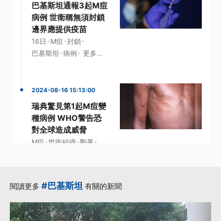
巴基斯坦通報3起M痘
病例 世衛稱無須封鎖
邊界應提供疫苗
·
·
·
16日
M痘
封鎖
·
·
巴基斯坦
病例
更多...
2024-08-16 15:13:00
瑞典驚見第1起M痘變
種病例 WHO警告恐
對全球造成威脅
·
·
·
M痘
世衛組織
剛果
·
病例
美國疾病管制與預防中
心
#巴基斯坦
閱讀更多
有關的新聞
·
更多...