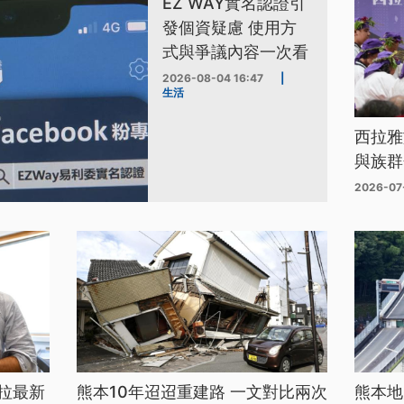
EZ WAY實名認證引
發個資疑慮 使用方
式與爭議內容一次看
2026-08-04 16:47
|
生活
西拉雅
與族群
2026-07
拉最新
熊本10年迢迢重建路 一文對比兩次
熊本地