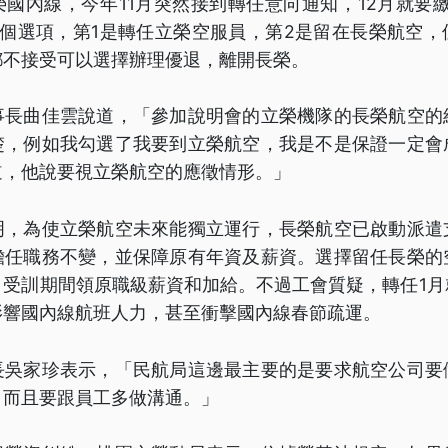
國內線，今年11月突然接到轉任意向通知，12月就要
3個選項，第1是轉任立榮空服員，第2是留在長榮航空，
都不接受可以選擇辦理優退，離開長榮。
事長曲佳雲說道，「參加說明會的立榮機隊的長榮航空的
楚，例如我勾選了我要到立榮航空，我是不是保證一定會
道，他說要視立榮航空的應徵情形。」
明，為使立榮航空未來能獨立運行，長榮航空已啟動派遣
擔任職務不變，並保障原有年資及薪資。選擇留任長榮的
，受訓期間領原職級薪資和加給。不過工會質疑，轉任1月
影響國內線航班人力，甚至衝擊國內線春節疏運。
長吳家珍表示，「民航局這邊最主要的是要求航空公司要
，而且要跟員工多做溝通。」