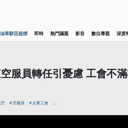
油苯駢芘超標
即時
熱門議題
影音
數位專題
深度
空服員轉任引憂慮 工會不
航空
空服員
企業工會
...