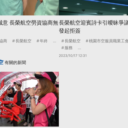
誠意 長榮航空勞資協商無
長榮航空迎賓詩卡引曖昧爭議
發起拒簽
協商
長榮航空
年終
...
長榮航空
桃園市空服員職業工
服務
...
2023/10/17 12:31
空
有關的新聞