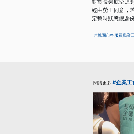
對於長榮航空這
經由勞工同意，
定暫時狀態假處
桃園市空服員職業
#企業工
閱讀更多