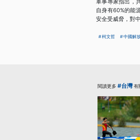
軍事專家指出，
自身有60%的
安全受威脅，對
柯文哲
中國解
#台灣
閱讀更多
有