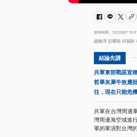
發布時間：
2022/8/7 19:3
趙婉淳 彭耀祖 邱福財
共軍東部戰區宣
哲舉灰犀牛效應
往，現在只能危
共軍在台灣周邊
灣周邊海空域進
軍的軍演對台灣