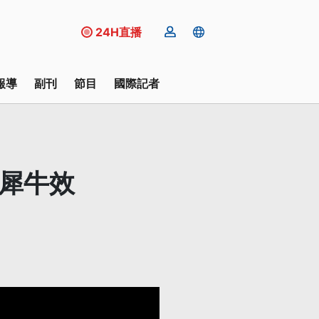
24H直播
報導
副刊
節目
國際記者
灰犀牛效