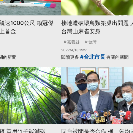
速1000公尺 賴冠傑
棲地遭破壞鳥類築巢出問題 
上首金
台灣山麻雀安身
嘉義縣
台灣
2022/4/18 19:51
#台北市長
關的新聞
閱讀更多
有關的新聞
短 善用竹子能減碳
同台被問是否合作 柯、朱均