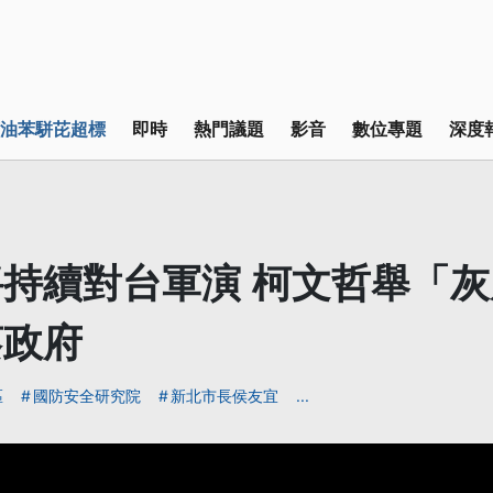
油苯駢芘超標
即時
熱門議題
影音
數位專題
深度
持續對台軍演 柯文哲舉「
蔡政府
區
國防安全研究院
新北市長侯友宜
...