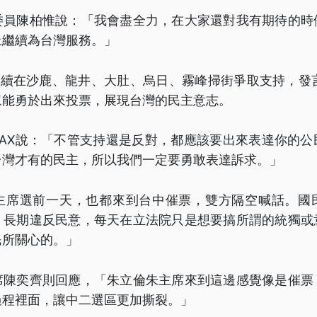
委員陳柏惟說：「我會盡全力，在大家還對我有期待的時
上繼續為台灣服務。」
持續在沙鹿、龍井、大肚、烏日、霧峰掃街爭取支持，發言
眾能勇於出來投票，展現台灣的民主意志。
MAX說：「不管支持還是反對，都應該要出來表達你的公
台灣才有的民主，所以我們一定要勇敢表達訴求。」
主席選前一天，也都來到台中催票，雙方隔空喊話。國
）長期違反民意，每天在立法院只是想要搞所謂的統獨或
民所關心的。」
席陳奕齊則回應，「朱立倫朱主席來到這邊感覺像是催票
過程裡面，讓中二選區更加撕裂。」