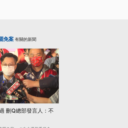
罷免案
有關的新聞
過 刪Q總部發言人：不