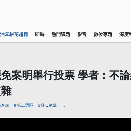
油苯駢芘超標
即時
熱門議題
影音
數位專題
深度
免案明舉行投票 學者：不
複雜
基進黨
第二選區
刪Q總部
...