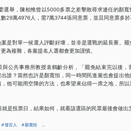
立委選舉，陳柏惟曾以5000多票之差擊敗尋求連任的顏
數29萬4976人，需7萬3744張同意票，並且同意票多
免案是對單一候選人評斷好壞，並非是選戰的延長賽。罷
會更為複雜，各黨提名人選都會更加謹慎。
策與公共事務所教授袁鶴齡分析，「罷免結束完以後，
提出誰？當然也許是顏寬恒，同一時間民進黨也會提出他
追，他可能用空降的方法，也希望來佔得一席之地，所以
3日就是投票日，結果如何，就看該選區的民眾最後會做出
發言人
顏寬恒
...