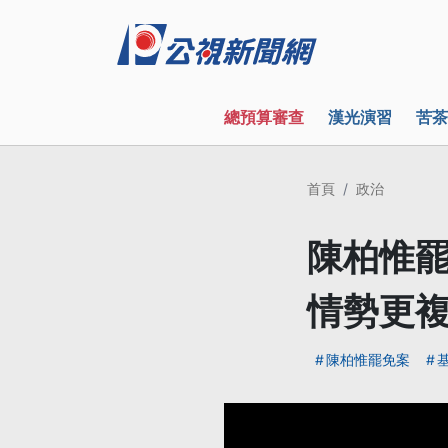
總預算審查
漢光演習
苦茶
首頁
政治
陳柏惟罷
情勢更
陳柏惟罷免案