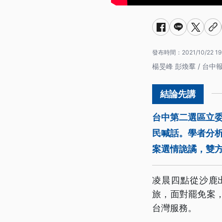
發布時間：
2021/10/22 19
楊旻峰 彭煥羣 / 台中
台中第二選區立
民喊話。學者分析
案選情詭譎，雙
凌晨四點從沙鹿
旅，面對罷免案
台灣服務。