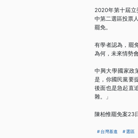
2020年第十屆
中第二選區投票人
罷免。
有學者認為，罷
為何，未來情勢
中興大學國家政
是，你國民黨要
後面也是急起直
雜。」
陳柏惟罷免案2
台灣基進
選區