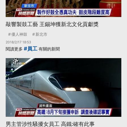
敲響製鼓工藝 王錫坤獲新北文化貢獻獎
優人神鼓
新北市
2018/2/17 18:53
#員工
閱讀更多
有關的新聞
男主管涉性騷擾女員工 高鐵:確有此事