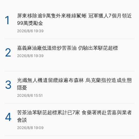
屏東移除逾9萬隻外來種綠鬣蜥 冠軍獵人7個月領近
1
99萬獎勵金
2026/8/6 19:39
嘉義麻油廠低溫焙炒苦茶油 仍驗出苯駢芘超標
2
2026/8/6 19:39
光纖無人機遺留纜線遍布森林 烏克蘭指控造成生態
3
隱憂
2026/8/6 15:51
苦茶油苯駢芘超標累計已7家 食藥署將赴雲嘉與業者
4
會談
2026/8/8 19:09