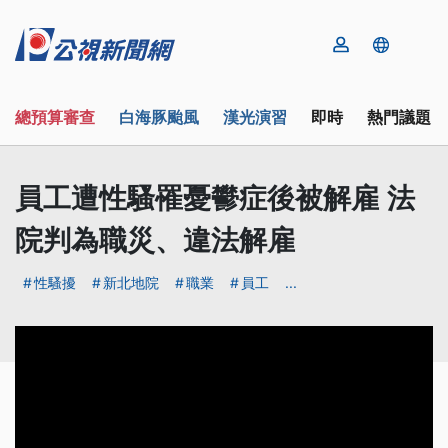
總預算審查
白海豚颱風
漢光演習
即時
熱門議題
員工遭性騷罹憂鬰症後被解雇 法
院判為職災、違法解雇
性騷擾
新北地院
職業
員工
...