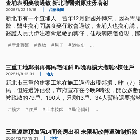
查埔表明藥物過敏 新北聯醫猶原注毋著射
2025/1/22 19:15
|
台語新聞
新北市有一个查埔人，舊年12月對國外轉來，因為胃
醫，醫生攏有問講食藥仔敢會過敏，查埔人也攏有講
醫護人員共伊注著會過敏的藥仔，佳哉病院隨發現，蹛
全面檢討內部作業程序。（此則新聞標題、內文為臺
新北聯醫
過敏
男子
過敏史
...
三重工地鄰損再傳民宅傾斜 昨晚再擴大撤離2棟住戶
2025/1/8 12:31
|
地方
新北市三重的建案工地在施工過程出現鄰損，昨（7）日
民，但經過評估後，市府宣布在今晚9時後，開放多數
被疏散的79戶、190人，只剩13戶、34人暫時還要
住安全，心中持有疑慮。
擴大
住戶
土木技師
民宅傾斜
...
三重違建頂加隔14間套房出租 未限期改善遭強制拆除
2024/12/17 19:31
|
地方