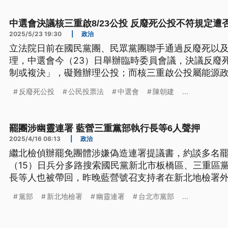
中選會決議核三重啟8/23公投 反廢死公投不符規定遭
2025/5/23 19:30
|
政治
立法院日前在國民黨團、民眾黨團聯手通過反廢死以
理，中選會今（23）日舉辦臨時委員會議，決議反廢
制或複決」，礙難辦理公投；而核三重啟公投屬能源
決」範疇，決議在8月23日舉行公投。
反廢死公投
公民投票法
中選會
陳朝建
...
罷團涉幽靈連署 藍營三重黨部執行長等6人聲押
2025/4/16 08:13
|
政治
繼北檢偵辦罷免團體涉嫌偽造連署提議書，約談多名
（15）日兵分多路搜索國民黨新北市板橋區、三重區黨
長等人也被帶回，昨晚藍營號召支持者在新北地檢署
察官複訊後，三重區黨部執行長羅大宇、板橋區黨部主
黨部
新北地檢署
幽靈連署
台北市黨部
...
見。