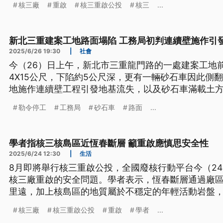
核三廠
重啟
核三重啟公投
核三
...
新北三重建案工地路面塌陷 工務局初判連續壁施作引
2025/6/26 19:30
|
社會
今（26）日上午，新北市三重龍門路的一處建案工地
4X15公尺，下陷約5公尺深，更有一輛砂石車因此側
地施作連續壁工程引發地基流失，以及砂石車滿載土
無人傷亡，但營造商已被勒令停工，並且依法開罰。
勒令停工
工務局
砂石車
路面
...
申請通行許可證，再依《道交條例》舉發。
學者指核三核島區近恆春斷層 籲重啟應慎思安全性
2025/6/24 12:30
|
生活
8月即將舉行核三重啟公投，全國廢核行動平台今（2
核三廠重啟的安全問題。學者表示，恆春斷層通過廠
里遠，加上核島區的地質屬於不穩定的年輕活動岩盤
性。台電回應，核三廠如果要重啟，一定要考量安全性
核三廠
核三重啟公投
重啟
學者
...