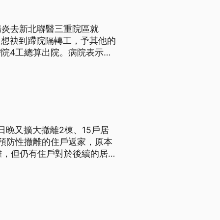
腸炎去新北聯醫三重院區就
，想袂到蹛院隔轉工，予其他的
院4工總算出院。病院表示會
語文。）
晚又擴大撤離2棟、15戶居
預防性撤離的住戶返家，原本
撤離，但仍有住戶對於後續的居