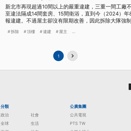
新北市再現超過10間以上的嚴重違建，三重一間工廠
至違法隔成14間套房、15間衛浴，直到今（2024）
報違建。不過屋主卻沒有限期改善，因此拆除大隊強制
萬，附近部份民眾知道後都鬆了一口氣。
拆除
頂樓
違建
屋主
...
1
分類
公廣集團
政治
社會
公共電視
全球
生活
PTS TW