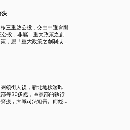
否決
及核三重啟公投，交由中選會辦
死公投，非屬「重大政策之創
政策，屬「重大政策之創制或複
罷團領銜人後，新北地檢署昨
部等30多處，區黨部的執行
外聲援，大喊司法迫害。而經檢
任謝慶認等6人遭到聲押禁