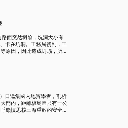
發
前路面突然坍陷，坑洞大小有
翻、卡在坑洞。工務局初判，工
方等原因，因此造成坍塌，所幸
此外警方也發現，業者未依規定
4）日邀集國內地質學者，剖析
區大門內，距離核島區只有一公
，呼籲慎思核三廠重啟的安全
等3大原則。