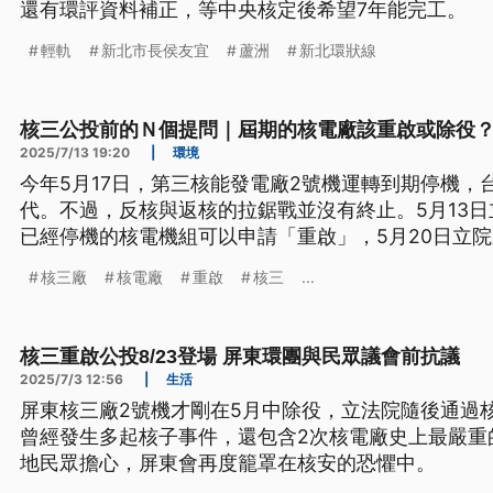
還有環評資料補正，等中央核定後希望7年能完工。
輕軌
新北市長侯友宜
蘆洲
新北環狀線
核三公投前的Ｎ個提問｜屆期的核電廠該重啟或除役
2025/7/13 19:20
|
環境
今年5月17日，第三核能發電廠2號機運轉到期停機，
代。不過，反核與返核的拉鋸戰並沒有終止。5月13
已經停機的核電機組可以申請「重啟」，5月20日立
服役四十年原本要除役的核電廠，應該退出江湖，還
核三廠
核電廠
重啟
核三
...
核三重啟公投8/23登場 屏東環團與民眾議會前抗議
2025/7/3 12:56
|
生活
屏東核三廠2號機才剛在5月中除役，立法院隨後通過
曾經發生多起核子事件，還包含2次核電廠史上最嚴重
地民眾擔心，屏東會再度籠罩在核安的恐懼中。