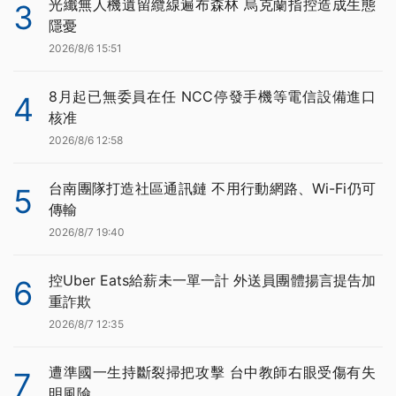
光纖無人機遺留纜線遍布森林 烏克蘭指控造成生態
3
隱憂
2026/8/6 15:51
8月起已無委員在任 NCC停發手機等電信設備進口
4
核准
2026/8/6 12:58
台南團隊打造社區通訊鏈 不用行動網路、Wi-Fi仍可
5
傳輸
2026/8/7 19:40
控Uber Eats給薪未一單一計 外送員團體揚言提告加
6
重詐欺
2026/8/7 12:35
遭準國一生持斷裂掃把攻擊 台中教師右眼受傷有失
7
明風險