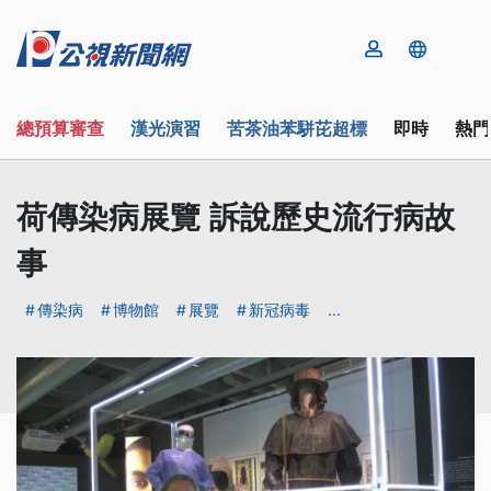
總預算審查
漢光演習
苦茶油苯駢芘超標
即時
熱門
荷傳染病展覽 訴說歷史流行病故
事
傳染病
博物館
展覽
新冠病毒
...