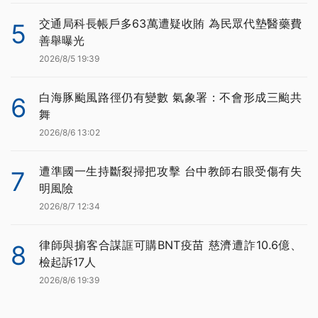
交通局科長帳戶多63萬遭疑收賄 為民眾代墊醫藥費
5
善舉曝光
2026/8/5 19:39
白海豚颱風路徑仍有變數 氣象署：不會形成三颱共
6
舞
2026/8/6 13:02
遭準國一生持斷裂掃把攻擊 台中教師右眼受傷有失
7
明風險
2026/8/7 12:34
律師與掮客合謀誆可購BNT疫苗 慈濟遭詐10.6億、
8
檢起訴17人
2026/8/6 19:39