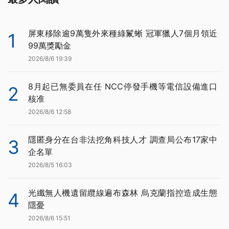
屏東移除逾9萬隻外來種綠鬣蜥 冠軍獵人7個月領近
1
99萬獎勵金
2026/8/6 19:39
8月起已無委員在任 NCC停發手機等電信設備進口
2
核准
2026/8/6 12:58
隱匿身分在台非法挖角科技人才 調查局公布17家中
3
企名單
2026/8/5 16:03
光纖無人機遺留纜線遍布森林 烏克蘭指控造成生態
4
隱憂
2026/8/6 15:51