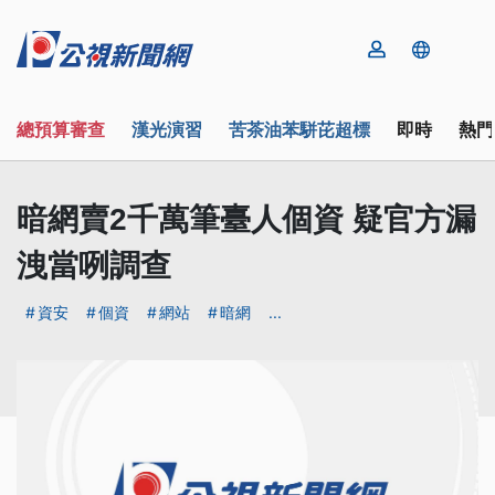
總預算審查
漢光演習
苦茶油苯駢芘超標
即時
熱門
暗網賣2千萬筆臺人個資 疑官方漏
洩當咧調查
資安
個資
網站
暗網
...