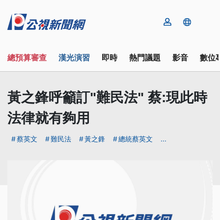
總預算審查
漢光演習
即時
熱門議題
影音
數位
黃之鋒呼籲訂"難民法" 蔡:現此時
法律就有夠用
蔡英文
難民法
黃之鋒
總統蔡英文
...