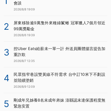
1
會談
2026/8/8 19:09
屏東移除逾9萬隻外來種綠鬣蜥 冠軍獵人7個月領近
2
99萬獎勵金
2026/8/6 19:39
控Uber Eats給薪未一單一計 外送員團體揚言提告加
3
重詐欺
2026/8/7 12:35
民眾指窄巷設雙黃線不符需求 台中訂10米下不劃設
4
並陸續塗銷
2026/8/9 12:09
剛成年兄姊養8名未成年弟妹 澎縣認未達保護程度無
5
緊急安置