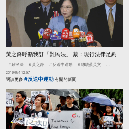
黃之鋒呼籲我訂「難民法」 蔡：現行法律足夠
難民法
黃之鋒
反送中運動
總統蔡英文
...
2019/9/4 12:57
#反送中運動
閱讀更多
有關的新聞