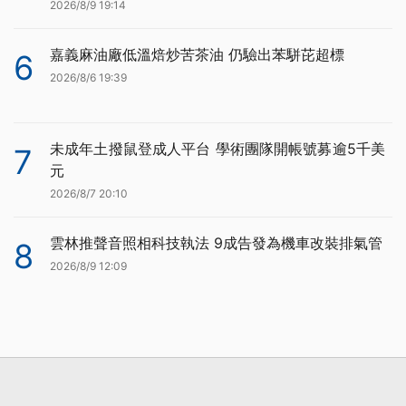
2026/8/9 19:14
嘉義麻油廠低溫焙炒苦茶油 仍驗出苯駢芘超標
6
2026/8/6 19:39
未成年土撥鼠登成人平台 學術團隊開帳號募逾5千美
7
元
2026/8/7 20:10
雲林推聲音照相科技執法 9成告發為機車改裝排氣管
8
2026/8/9 12:09