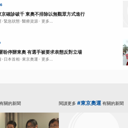
56
東京確診破千 東奧不排除以無觀眾方式進行
·
·
·
運
緊急狀態
醫療資源
更多...
0
署盼停辦東奧 有選手被要求表態反對立場
·
·
·
情
日本首相
東京奧運
更多...
#東京奧運
有關的新聞
閱讀更多
有關的新聞