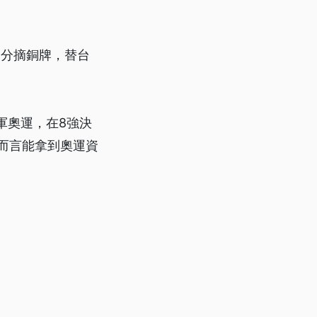
9分摘銅牌，替台
軍奧運，在8強決
而言能拿到奧運資