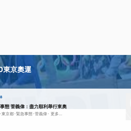
20東京奧運
58
事態 菅義偉：盡力順利舉行東奧
·
·
·
·
東京都
緊急事態
菅義偉
更多...