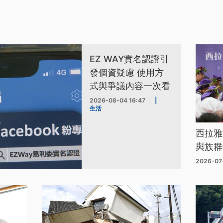
EZ WAY實名認證引
發個資疑慮 使用方
式與爭議內容一次看
2026-08-04 16:47
|
生活
西拉雅
與族群
2026-07