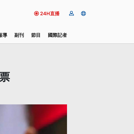
24H直播
報導
副刊
節目
國際記者
票